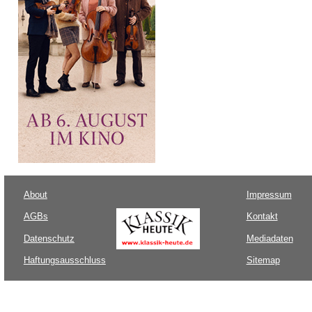
About
Impressum
AGBs
Kontakt
Datenschutz
Mediadaten
Haftungsausschluss
Sitemap