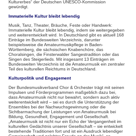
Kulturerbes“ der Deutschen UNESCO-Kommission
gewürdigt.
Immaterielle Kultur bleibt lebendig
Musik, Tanz, Theater, Bräuche, Feste oder Handwerk:
Immaterielle Kultur bleibt lebendig, indem sie weitergegeben
und weiterentwickelt wird. In Deutschland gibt es aktuell 168
Einträge im Bundesweiten Verzeichnis, darunter
beispielsweise die Amateurmusikpflege in Baden-
Württemberg, die sächsischen Knabenchöre, das
Choralsingen, die Finsterwalder Sangestradition oder das
Singen des Steigerlieds. Mit insgesamt 13 Einträgen im
Bundesweiten Verzeichnis ist die Amateurmusik ein zentraler
Teil des kulturellen Reichtums in Deutschland.
Kulturpolitik und Engagement
Der Bundesmusikverband Chor & Orchester trägt mit seinen
Impulsen und Förderprogrammen maßgeblich dazu bei,
dass Amateurmusik nicht nur bewahrt, sondern auch aktiv
weiterentwickelt wird – sei es durch die Unterstützung der
Ensembles bei der Nachwuchsgewinnung oder die
Sichtbarmachung der Leistungen von Amateurmusik bei
Bildung, Gesundheit, Engagement und Gesellschaft.
„Amateurmusik ist nicht nur ein Echo der Vergangenheit im
kulturellen Gedächtnis unserer Gesellschaft – sie entwickelt
bestehende Traditionen fort und ist ein Ausdruck lebendiger
Gemeinschaft und gelebter Freude an der Musik“, so