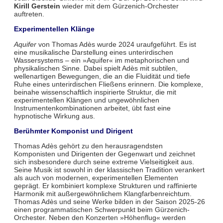
Kirill Gerstein
wieder mit dem Gürzenich-Orchester
auftreten.
Experimentellen Klänge
Aquifer
von Thomas Adès wurde 2024 uraufgeführt. Es ist
eine musikalische Darstellung eines unterirdischen
Wassersystems – ein »Aquifer« im metaphorischen und
physikalischen Sinne. Dabei spielt Adès mit subtilen,
wellenartigen Bewegungen, die an die Fluidität und tiefe
Ruhe eines unterirdischen Fließens erinnern. Die komplexe,
beinahe wissenschaftlich inspirierte Struktur, die mit
experimentellen Klängen und ungewöhnlichen
Instrumentenkombinationen arbeitet, übt fast eine
hypnotische Wirkung aus.
Berühmter Komponist und Dirigent
Thomas Adès gehört zu den herausragendsten
Komponisten und Dirigenten der Gegenwart und zeichnet
sich insbesondere durch seine extreme Vielseitigkeit aus.
Seine Musik ist sowohl in der klassischen Tradition verankert
als auch von modernen, experimentellen Elementen
geprägt. Er kombiniert komplexe Strukturen und raffinierte
Harmonik mit außergewöhnlichem Klangfarbenreichtum.
Thomas Adès und seine Werke bilden in der Saison 2025-26
einen programmatischen Schwerpunkt beim Gürzenich-
Orchester. Neben den Konzerten »Höhenflug« werden