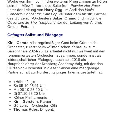
Werke von ihm noch in drei weiteren Programmen zu hören
sein: Im März Three-piece Suite from
Powder Her Face
unter der Leitung von
Harry Ogg
, im April das
Violin
Concerto Concentric Paths op 24
unter dem Artistic Partner
des Gürzenich-Orchesters
Sakari Oramo
und im Juli die
Ouverture zu
The Tempest
unter der Leitung von Andrés
Orozco-Estrada.
Gefragter Solist und Pädagoge
Kirill Gerstein
ist regelmäßiger Gast beim Gürzenich-
Orchester, zuletzt beim »Sinfonischen Kehraus« zum
Saisonfinale 2024-25. Er arbeitet nicht nur weltweit mit den
renommiertesten Orchestern zusammen, sondern ist als
leidenschaftlicher Pädagoge auch seit 2018 als
Hauptfachlehrer der Kronberg Academy tätig, mit der das
Gürzenich-Orchester in dieser Saison eine mehrjährige
Partnerschaft zur Förderung junger Talente gestartet hat.
»Höhenflug«
So 05.10.25 11 Uhr
Mo 06.10.25 20 Uhr
Di 07.10.25 20 Uhr
Kölner Philharmonie
Kirill Gerstein
, Klavier
Gürzenich-Orchester Köln
Thomas Adès
, Dirigent.