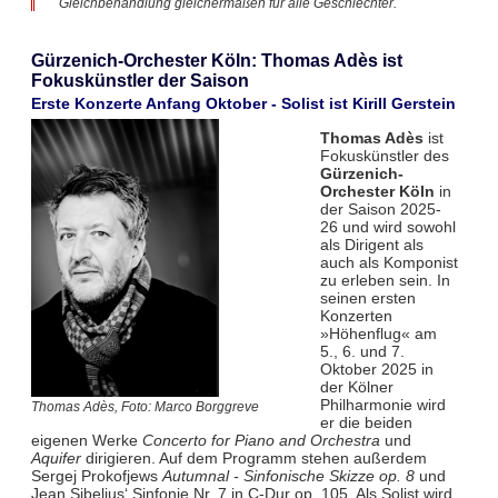
Gleichbehandlung gleichermaßen für alle Geschlechter.
Gürzenich-Orchester Köln: Thomas Adès ist
Fokuskünstler der Saison
Erste Konzerte Anfang Oktober - Solist ist Kirill Gerstein
Thomas Adès
ist
Fokuskünstler des
Gürzenich-
Orchester Köln
in
der Saison 2025-
26 und wird sowohl
als Dirigent als
auch als Komponist
zu erleben sein. In
seinen ersten
Konzerten
»Höhenflug« am
5., 6. und 7.
Oktober 2025 in
der Kölner
Philharmonie wird
Thomas Adès, Foto: Marco Borggreve
er die beiden
eigenen Werke
Concerto for Piano and Orchestra
und
Aquifer
dirigieren. Auf dem Programm stehen außerdem
Sergej Prokofjews
Autumnal - Sinfonische Skizze op. 8
und
Jean Sibelius‘ Sinfonie Nr. 7 in C-Dur op. 105. Als Solist wird