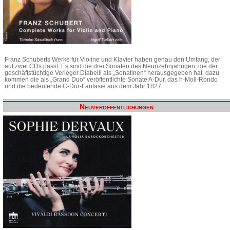
Franz Schuberts Werke für Violine und Klavier haben genau den Umfang, der
auf zwei CDs passt. Es sind die drei Sonaten des Neunzehnjährigen, die der
geschäftstüchtige Verleger Diabelli als „Sonatinen“ herausgegeben hat, dazu
kommen die als „Grand Duo“ veröffentlichte Sonate A-Dur, das h-Moll-Rondo
und die bedeutende C-Dur-Fantasie aus dem Jahr 1827.
Neuveröffentlichungen