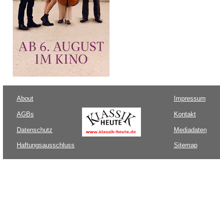
About
Impressum
AGBs
Kontakt
Datenschutz
Mediadaten
Haftungsausschluss
Sitemap