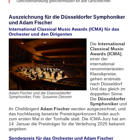
Gleichbehandlung gleichermaßen für alle Geschlechter.
Auszeichnung für die Düsseldorfer Symphoniker
und Adam Fischer
International Classical Music Awards (ICMA) für das
Orchester und den Dirigenten
Die
International
Classical Music
Awards (ICMA)
,
einer der
international
renommiertesten
Klassikpreise,
gehen erstmals
nach Düsseldorf.
Und das gleich im
doppelten Sinne:
Adam Fischer und die Duesseldorfer
Symphoniker, Foto: Susanne Diesner
Die
Düsseldorfer
Symphoniker
und
ihr Chefdirigent
Adam Fischer
werden ausgezeichnet, und
das hochklassig besetzte Preisträgerkonzert findet auch
zum ersten Mal in der Tonhalle statt. Die ICMA-Jury hat am
14. Januar die Preisträger für die Verleihung 2025 bekannt
gegeben.
Sonderpreis für das Orchester und Adam Fischer