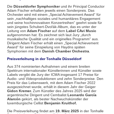
Die
Düsseldorfer Symphoniker
und ihr Principal Conductor
Adam Fischer erhalten jeweils einen Sonderpreis. Das
Orchester wird mit einem „Special Achievement Award“ für
sein „nachhaltiges soziales und humanitäres Engagement
und seine hochinnovativen Konzertreihen“ geehrt sowie für
sein jüngstes Schubert-Dvořák-Album, das es unter der
Leitung von
Adam Fischer
auf dem
Label CAvi Music
aufgenommen hat. Es zeichnet sich laut Jury „durch
musikalische Qualität und ein originelles Programm“ aus.
Dirigent Adam Fischer erhält einen „Special Achievement
Award“ für seine Einspielung von Haydns späten
Symphonien mit dem
Danish Chamber Orchestra
.
Preisverleihung in der Tonhalle Düsseldorf
Aus 374 nominierten Aufnahmen und einem breiten
Spektrum internationaler Künstlerinnen und Künstler sowie
Labels vergibt die Jury der ICMA insgesamt 17 Preise für
Audio- und Videoproduktionen und zehn Sonderpreise. Den
Preis für das Lebenswerk, mit dem Adam Fischer 2022
ausgezeichnet wurde, erhält in diesem Jahr der Geiger
Gidon Kremer.
Zum Künstler des Jahres 2025 wird der
argentinische Dirigent und Cembalist
Leonardo García
Alarcón
gekürt, als bester Nachwuchskünstler der
luxemburgische Cellist
Benjamin Kruithof.
Die Preisverleihung findet am
19. März 2025
in der Tonhalle