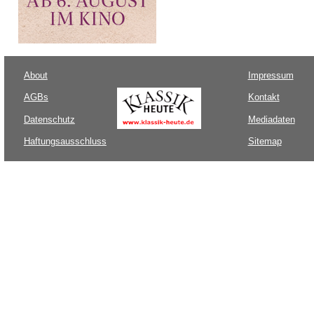
About
Impressum
AGBs
Kontakt
Datenschutz
Mediadaten
Haftungsausschluss
Sitemap