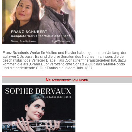
Franz Schuberts Werke für Violine und Klavier haben genau den Umfang, der
auf zwei CDs passt. Es sind die drei Sonaten des Neunzehnjährigen, die der
geschäftstüchtige Verleger Diabelli als „Sonatinen“ herausgegeben hat, dazu
kommen die als „Grand Duo“ veröffentlichte Sonate A-Dur, das h-Moll-Rondo
und die bedeutende C-Dur-Fantasie aus dem Jahr 1827.
Neuveröffentlichungen