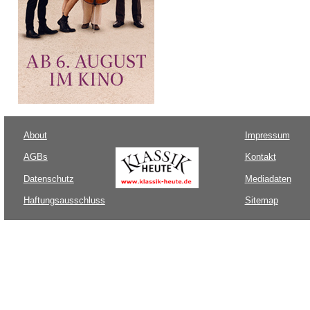
About
Impressum
AGBs
Kontakt
Datenschutz
Mediadaten
Haftungsausschluss
Sitemap