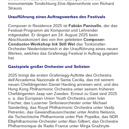
monumentale Tondichtung
Eine Alpensinfonie
von Richard
Strauss.
Uraufführung eines Auftragswerkes des Festivals
Composer in Residence 2025 ist
Fabián Panisello
, der das
Festival-Programm als Komponist und Lehrender
mitgestaltet. Er dirigiert am 24. August 2025 beim
Abschlusskonzert des von ihm geleiteten
Composer-
Conductor-Workshop Ink Still Wet
das Tonkünstler-
Orchester Niederösterreich in der Uraufführung eines neuen
Werkes, welches das Grafenegg Festival in Auftrag gegeben
hat.
Gastspiele großer Orchester und Solisten
2025 bringt die ersten Grafenegg-Auftritte des Orchestra
dell’Accademia Nazionale di Santa Cecilia, das mit seinem
neuen Chefdirigenten Daniel Harding anreisen wird, und des
Hong Kong Philharmonic Orchestra unter seinem früheren
Chefdirigenten Jaap van Zweden. Erneut zu Gast sind 2025
u. a. das European Union Youth Orchestra unter Iván
Fischer, das Luzerner Sinfonieorchester unter Michael
Sanderling, das Royal Philharmonic Orchestra unter Vasily
Petrenko, das Gewandhausorchester unter Andris Nelsons,
die Tschechische Philharmonie unter Petr Popelka, das NDR
Elbphilharmonie-Orchester unter Alan Gilbert, das Orchestre
Philharmonique de Radio France unter Mirga Gražinytė-