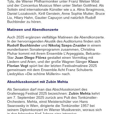
Tyla, die Wiener Philharmoniker unter Franz Welser Möst
und der Concentus Musicus Wien unter Stefan Gottfried. Als
Solistn sind internationale Künstler wie u.a. Alina Ibragimova,
Daniel Lozakovich, Kirill Gerstein, Anne Sophie Mutter, Bruce
Liu, Hilary Hahn, Gautier Capuçon und natürlich Rudolf
Buchbinder zu hören.
Matineen und Abendkonzerte
Auch 2025 ergänzen vielfältige Matineen die Abendkonzerte.
In der hervorragenden Akustik des Auditoriums finden sich
Rudolf Buchbinder
und
Nikolaj Szeps-Znaider
in einem
wunderbaren Sonatenprogramm zusammen, Christina
Pluhar kommt mit ihrem Ensemble L’Arpeggiata, Belcanto-
Star
Juan Diego Flórez
gestaltet einen Vormittag mit
Liedern und Arien, und der große Wagner-Sänger
Klaus
Florian Vogt
spürt bei der letzten Festivalmatinee 2025
gemeinsam mit dem Ensemble Acht Franz Schuberts
Liedzyklus «Die schöne Müllerin» nach.
Abschlusskonzert mit Zubin Mehta
Als Sensation darf man das Abschlusskonzert des
Grafenegg Festival 2025 bezeichnen:
Zubin Mehta
kehrt
am 7. September 2025 zurück ans Pult des Tonkünstler-
Orchesters. Mehta, einst Meisterschüler von Hans
Swarowsky in Wien, dirigierte die Tonkünstler 1957 bei
seinem Diplomkonzert im Wiener Musikverein, woraus sich
in den folgenden fünf Jahren eine intensive