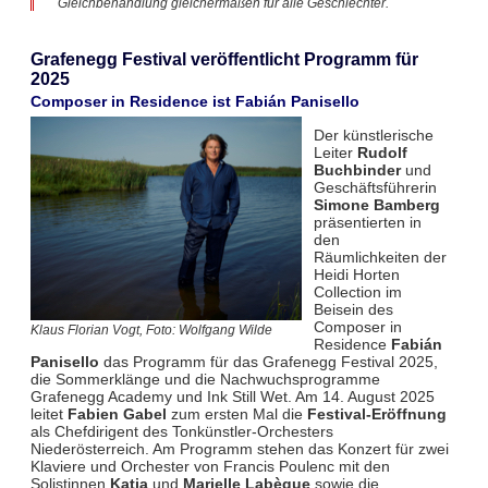
Gleichbehandlung gleichermaßen für alle Geschlechter.
Grafenegg Festival veröffentlicht Programm für
2025
Composer in Residence ist Fabián Panisello
Der künstlerische
Leiter
Rudolf
Buchbinder
und
Geschäftsführerin
Simone Bamberg
präsentierten in
den
Räumlichkeiten der
Heidi Horten
Collection im
Beisein des
Composer in
Klaus Florian Vogt, Foto: Wolfgang Wilde
Residence
Fabián
Panisello
das Programm für das Grafenegg Festival 2025,
die Sommerklänge und die Nachwuchsprogramme
Grafenegg Academy und Ink Still Wet. Am 14. August 2025
leitet
Fabien Gabel
zum ersten Mal die
Festival-Eröffnung
als Chefdirigent des Tonkünstler-Orchesters
Niederösterreich. Am Programm stehen das Konzert für zwei
Klaviere und Orchester von Francis Poulenc mit den
Solistinnen
Katia
und
Marielle Labèque
sowie die