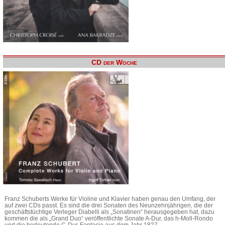
CD der Woche
Franz Schuberts Werke für Violine und Klavier haben genau den Umfang, der
auf zwei CDs passt. Es sind die drei Sonaten des Neunzehnjährigen, die der
geschäftstüchtige Verleger Diabelli als „Sonatinen“ herausgegeben hat, dazu
kommen die als „Grand Duo“ veröffentlichte Sonate A-Dur, das h-Moll-Rondo
und die bedeutende C-Dur-Fantasie aus dem Jahr 1827.