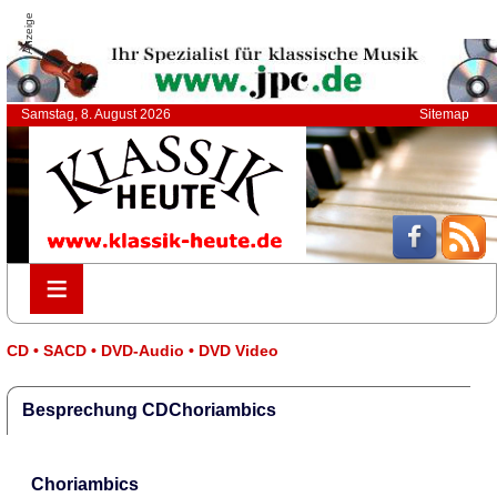
Anzeige
Samstag, 8. August 2026
Sitemap
≡
≡
CD • SACD • DVD-Audio • DVD Video
Besprechung CDChoriambics
Choriambics