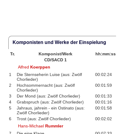
Komponisten und Werke der Einspielung
Tr.
Komponist/Werk
hh:mm:ss
CD/SACD 1
Alfred
Koerppen
1
Die Sternseherin Luise (aus: Zwölf
00:02:24
Chorlieder)
2
Hochsommernacht (aus: Zwölf
00:01:59
Chorlieder)
3
Der Mond (aus: Zwölf Chorlieder)
00:01:33
4
Grabspruch (aus: Zwölf Chorlieder)
00:01:16
5
Jahraus, jahrein - ein Ostinato (aus:
00:01:58
Zwölf Chorlieder)
6
Trost (aus: Zwölf Chorlieder)
00:02:02
Hans-Michael
Rummler
7
Die eine Klage
00:07:33