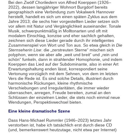
Bei den
Zwölf Chorliedern
von Alfred Koerppen (1926–
2022), dessen langjähriger Wohnort Burgdorf bereits
geographisch eine Verbindung zum Vokalwerk Hannover
herstellt, handelt es sich um einen späten Zyklus aus dem
Jahre 2013; die sechs hier vorgestellten Lieder setzen sich
vor allem mit Natur und Vergänglichkeit auseinander. Tonale
Musik, schwerpunktmäßig in Molltonarten und oft mit
modalem Einschlag, konzise und eher sachlich gehalten,
zeichnen sich diese Lieder gerade durch ihr intelligentes
Zusammenspiel von Wort und Ton aus. So etwa gleich in
Die
Sternseherin Lise
: die „zerstreuten Sterne“ mischen sich
polyphon, wenn sie aber alle „weit und breit“ und „rein und
schön“ funkeln, dann in strahlender Homophonie, und indem
Koerppen das Lied auf der Subdominante, also in einer Art
Erwartungshaltung enden lässt, korrespondiert seine
Vertonung vorzüglich mit dem Sehnen, von dem im letzten
Vers die Rede ist. Es sind solche Details, illustriert durch
harmonische Rückungen, kleine rhythmische
Verschiebungen und Irregularitäten, die immer wieder
überraschen, anregen, Freude bereiten, zumal an den
Schlüssen der einzelnen Lieder, die stets noch einmal neue
Wendungen, Perspektivwechsel bieten.
Eine kleine dramatische Szene
Dass Hans-Michael Rummler (1946–2023) letztes Jahr
verstorben ist, habe ich tatsächlich erst durch diese CD
(und, bemerkenswert heutzutage, nicht etwa per Internet)