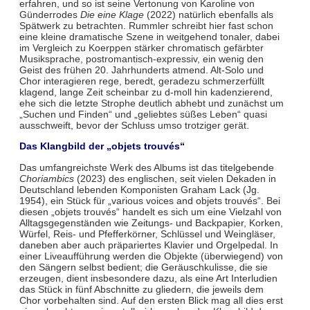
erfahren, und so ist seine Vertonung von Karoline von
Günderrodes
Die eine Klage
(2022) natürlich ebenfalls als
Spätwerk zu betrachten. Rummler schreibt hier fast schon
eine kleine dramatische Szene in weitgehend tonaler, dabei
im Vergleich zu Koerppen stärker chromatisch gefärbter
Musiksprache, postromantisch-expressiv, ein wenig den
Geist des frühen 20. Jahrhunderts atmend. Alt-Solo und
Chor interagieren rege, beredt, geradezu schmerzerfüllt
klagend, lange Zeit scheinbar zu d-moll hin kadenzierend,
ehe sich die letzte Strophe deutlich abhebt und zunächst um
„Suchen und Finden“ und „geliebtes süßes Leben“ quasi
ausschweift, bevor der Schluss umso trotziger gerät.
Das Klangbild der „objets trouvés“
Das umfangreichste Werk des Albums ist das titelgebende
Choriambics
(2023) des englischen, seit vielen Dekaden in
Deutschland lebenden Komponisten Graham Lack (Jg.
1954), ein Stück für „various voices and objets trouvés“. Bei
diesen „objets trouvés“ handelt es sich um eine Vielzahl von
Alltagsgegenständen wie Zeitungs- und Backpapier, Korken,
Würfel, Reis- und Pfefferkörner, Schlüssel und Weingläser,
daneben aber auch präpariertes Klavier und Orgelpedal. In
einer Liveaufführung werden die Objekte (überwiegend) von
den Sängern selbst bedient; die Geräuschkulisse, die sie
erzeugen, dient insbesondere dazu, als eine Art Interludien
das Stück in fünf Abschnitte zu gliedern, die jeweils dem
Chor vorbehalten sind. Auf den ersten Blick mag all dies erst