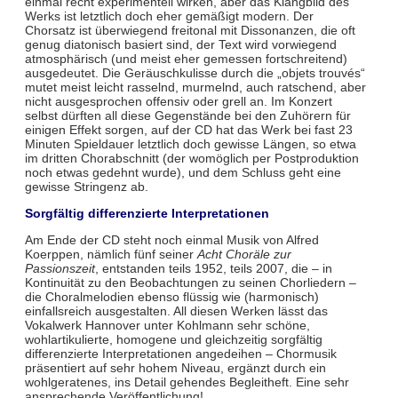
einmal recht experimentell wirken, aber das Klangbild des
Werks ist letztlich doch eher gemäßigt modern. Der
Chorsatz ist überwiegend freitonal mit Dissonanzen, die oft
genug diatonisch basiert sind, der Text wird vorwiegend
atmosphärisch (und meist eher gemessen fortschreitend)
ausgedeutet. Die Geräuschkulisse durch die „objets trouvés“
mutet meist leicht rasselnd, murmelnd, auch ratschend, aber
nicht ausgesprochen offensiv oder grell an. Im Konzert
selbst dürften all diese Gegenstände bei den Zuhörern für
einigen Effekt sorgen, auf der CD hat das Werk bei fast 23
Minuten Spieldauer letztlich doch gewisse Längen, so etwa
im dritten Chorabschnitt (der womöglich per Postproduktion
noch etwas gedehnt wurde), und dem Schluss geht eine
gewisse Stringenz ab.
Sorgfältig differenzierte Interpretationen
Am Ende der CD steht noch einmal Musik von Alfred
Koerppen, nämlich fünf seiner
Acht Choräle zur
Passionszeit
, entstanden teils 1952, teils 2007, die – in
Kontinuität zu den Beobachtungen zu seinen Chorliedern –
die Choralmelodien ebenso flüssig wie (harmonisch)
einfallsreich ausgestalten. All diesen Werken lässt das
Vokalwerk Hannover unter Kohlmann sehr schöne,
wohlartikulierte, homogene und gleichzeitig sorgfältig
differenzierte Interpretationen angedeihen – Chormusik
präsentiert auf sehr hohem Niveau, ergänzt durch ein
wohlgeratenes, ins Detail gehendes Begleitheft. Eine sehr
ansprechende Veröffentlichung!