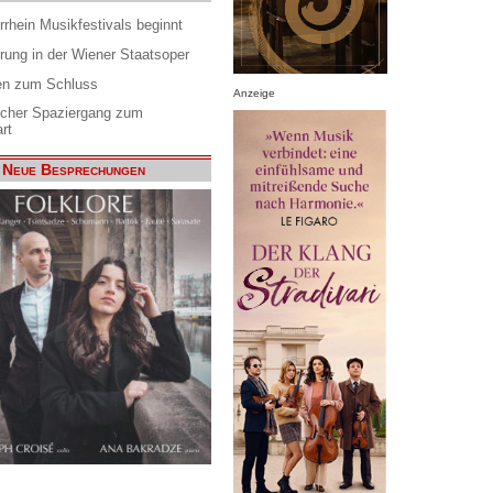
rrhein Musikfestivals beginnt
rung in der Wiener Staatsoper
en zum Schluss
Anzeige
scher Spaziergang zum
rt
Neue Besprechungen