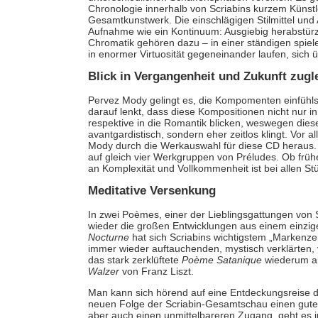
Chronologie innerhalb von Scriabins kurzem Künstl
Gesamtkunstwerk. Die einschlägigen Stilmittel und
Aufnahme wie ein Kontinuum: Ausgiebig herabstürz
Chromatik gehören dazu – in einer ständigen spie
in enormer Virtuosität gegeneinander laufen, sich
Blick in Vergangenheit und Zukunft zugl
Pervez Mody gelingt es, die Kompomenten einfühl
darauf lenkt, dass diese Kompositionen nicht nur i
respektive in die Romantik blicken, weswegen diese
avantgardistisch, sondern eher zeitlos klingt. Vor a
Mody durch die Werkauswahl für diese CD heraus. D
auf gleich vier Werkgruppen von Préludes. Ob frü
an Komplexität und Vollkommenheit ist bei allen S
Meditative Versenkung
In zwei Poèmes, einer der Lieblingsgattungen von
wieder die großen Entwicklungen aus einem einzig
Nocturne
hat sich Scriabins wichtigstem „Markenz
immer wieder auftauchenden, mystisch verklärten,
das stark zerklüftete
Poème Satanique
wiederum an
Walzer
von Franz Liszt.
Man kann sich hörend auf eine Entdeckungsreise di
neuen Folge der Scriabin-Gesamtschau einen guten
aber auch einen unmittelbareren Zugang, geht es in