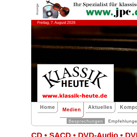
Anzeige
Freitag, 7. August 2026
Home
Aktuelles
Kompo
Medien
Besprechungen
Empfehlung
CD • SACD • DVD-Audio • DV