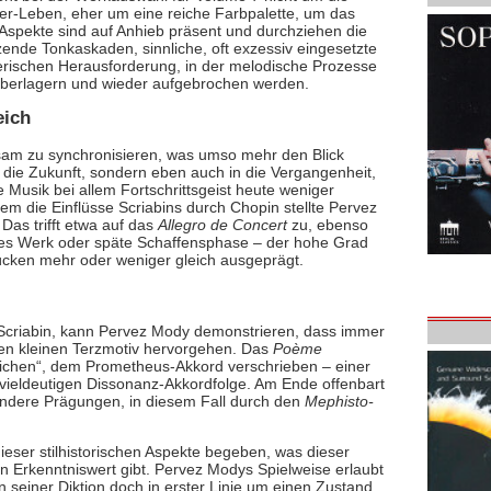
er-Leben, eher um eine reiche Farbpalette, um das
 Aspekte sind auf Anhieb präsent und durchziehen die
ende Tonkaskaden, sinnliche, oft exzessiv eingesetzte
lerischen Herausforderung, in der melodische Prozesse
 überlagern und wieder aufgebrochen werden.
eich
sam zu synchronisieren, was umso mehr den Blick
n die Zukunft, sondern eben auch in die Vergangenheit,
 Musik bei allem Fortschrittsgeist heute weniger
llem die Einflüsse Scriabins durch Chopin stellte Pervez
as trifft etwa auf das
Allegro de Concert
zu, ebenso
hes Werk oder späte Schaffensphase – der hohe Grad
tücken mehr oder weniger gleich ausgeprägt.
 Scriabin, kann Pervez Mody demonstrieren, dass immer
en kleinen Terzmotiv hervorgehen. Das
Poème
eichen“, dem Prometheus-Akkord verschrieben – einer
 vieldeutigen Dissonanz-Akkordfolge. Am Ende offenbart
dere Prägungen, in diesem Fall durch den
Mephisto-
eser stilhistorischen Aspekte begeben, was dieser
 Erkenntniswert gibt. Pervez Modys Spielweise erlaubt
 seiner Diktion doch in erster Linie um einen Zustand