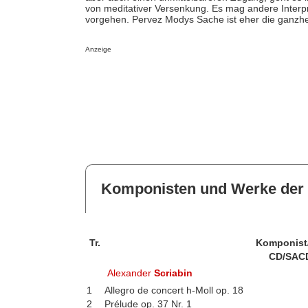
von meditativer Versenkung. Es mag andere Interpr
vorgehen. Pervez Modys Sache ist eher die ganzhei
Anzeige
Komponisten und Werke der 
Tr.
Komponist
CD/SAC
Alexander
Scriabin
1
Allegro de concert h-Moll op. 18
2
Prélude op. 37 Nr. 1