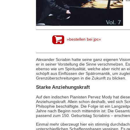
»bestellen bei jpc«
Alexander Scriabin hatte seine ganz eigenen Vision
er in seiner Vorstellung die Sinne verschmelzen.
ebenso wie um Spiritualität, welche aber nicht an
schöpft aus Einflüssen der Spätromantik, um zugle
Grenzüberschreitungen in die Zukunft zu blicken.
Starke Anziehungskraft
Auf den indischen Pianisten Pervez Mody hat diese
Anziehungskraft. Allein schon deshalb, weil sich Scr
Philsophie beschäftigte. Die Folge ist ein Langzei
Jahre nach Beginn noch mittendrin ist: Die Gesamt
passend zum 150. Geburtstag Scriabins – erschie
Einmal mehr überzeugt hier ein stimmig durchdac
unterschiedlichen Schaffensphasen vereinen. Es g