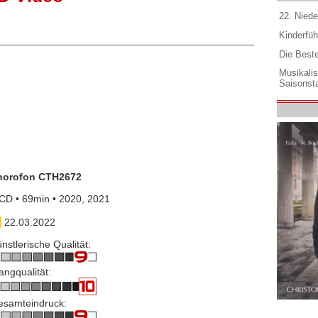
22. Niede
Kinderfüh
Die Best
Musikali
Saisonsta
horofon CTH2672
CD • 69min • 2020, 2021
22.03.2022
nstlerische Qualität:
angqualität:
esamteindruck: