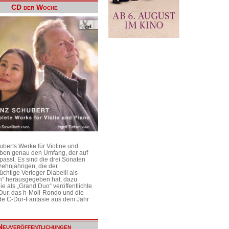
CD der Woche
uberts Werke für Violine und
aben genau den Umfang, der auf
passt. Es sind die drei Sonaten
ehnjährigen, die der
üchtige Verleger Diabelli als
n“ herausgegeben hat, dazu
e als „Grand Duo“ veröffentlichte
Dur, das h-Moll-Rondo und die
e C-Dur-Fantasie aus dem Jahr
Neuveröffentlichungen