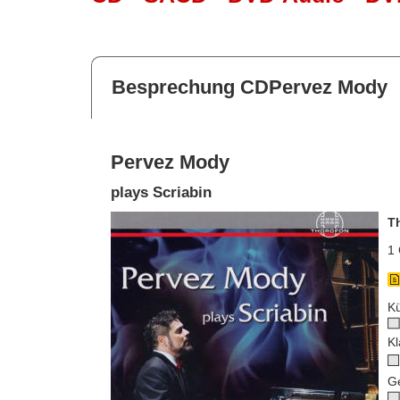
Besprechung CDPervez Mody
Pervez Mody
plays Scriabin
T
1 
Kü
Kl
G