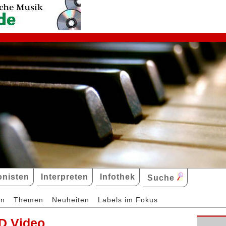
nisten
Interpreten
Infothek
Suche
en
Themen
Neuheiten
Labels im Fokus
D Video