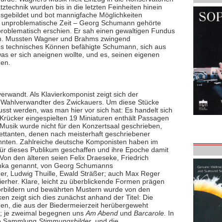
ztechnik wurden bis in die letzten Feinheiten hinein
ausgebildet und bot mannigfache Möglichkeiten
ine unproblematische Zeit – Georg Schumann gehörte
problematisch erschien. Er sah einen gewaltigen Fundus
ich. Mussten Wagner und Brahms zwingend
es technisches Können befähigte Schumann, sich aus
as er sich aneignen wollte, und es, seinen eigenen
den.
wandt. Als Klavierkomponist zeigt sich der
s Wahlverwandter des Zwickauers. Um diese Stücke
sst werden, was man hier vor sich hat: Es handelt sich
Krücker eingespielten 19 Miniaturen enthält Passagen
e Musik wurde nicht für den Konzertsaal geschrieben,
ettanten, denen nach meisterhaft geschriebener
 konnten. Zahlreiche deutsche Komponisten haben im
für dieses Publikum geschaffen und ihre Epoche damit
. Von den älteren seien Felix Draeseke, Friedrich
enka genannt, von Georg Schumanns
r, Ludwig Thuille, Ewald Sträßer; auch Max Reger
ierher. Klare, leicht zu überblickende Formen prägen
 Vorbildern und bewährten Mustern wurde von den
en zeigt sich dies zunächst anhand der Titel: Die
men, die aus der Biedermeierzeit herübergeweht
; je zweimal begegnen uns
Am Abend
und
Barcarole.
In
 die Sammlung
Stimmungsbilder
, und die