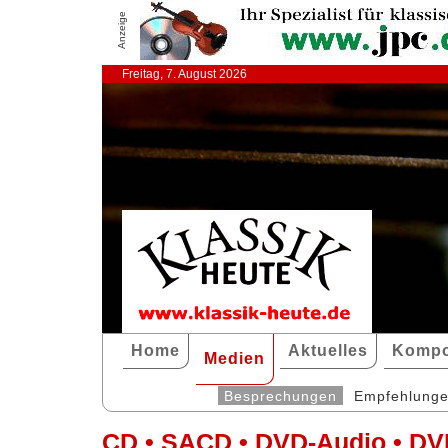
Anzeige
Freitag, 7. August 2026
Home
Aktuelles
Kompo
Medien
Besprechungen
Empfehlung
CD • SACD • DVD-Audio • DV