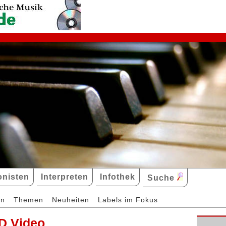
nisten
Interpreten
Infothek
Suche
en
Themen
Neuheiten
Labels im Fokus
D Video