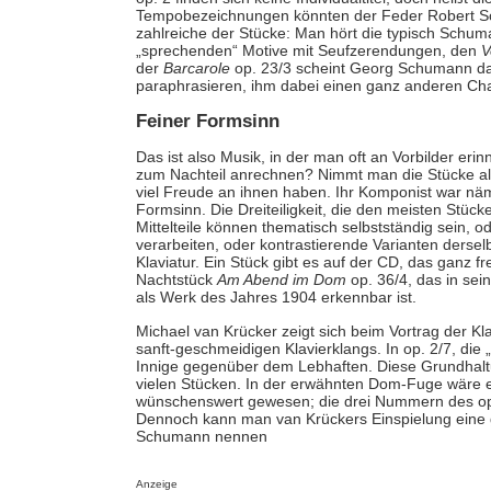
Tempobezeichnungen könnten der Feder Robert Sc
zahlreiche der Stücke: Man hört die typisch Schu
„sprechenden“ Motive mit Seufzerendungen, den
V
der
Barcarole
op. 23/3 scheint Georg Schumann d
paraphrasieren, ihm dabei einen ganz anderen Cha
Feiner Formsinn
Das ist also Musik, in der man oft an Vorbilder er
zum Nachteil anrechnen? Nimmt man die Stücke als
viel Freude an ihnen haben. Ihr Komponist war näm
Formsinn. Die Dreiteiligkeit, die den meisten Stü
Mittelteile können thematisch selbstständig sein, o
verarbeiten, oder kontrastierende Varianten derselb
Klaviatur. Ein Stück gibt es auf der CD, das ganz fr
Nachtstück
Am Abend im Dom
op. 36/4, das in sei
als Werk des Jahres 1904 erkennbar ist.
Michael van Krücker zeigt sich beim Vortrag der K
sanft-geschmeidigen Klavierklangs. In op. 2/7, die 
Innige gegenüber dem Lebhaften. Diese Grundhalt
vielen Stücken. In der erwähnten Dom-Fuge wäre ei
wünschenswert gewesen; die drei Nummern des op. 1
Dennoch kann man van Krückers Einspielung eine g
Schumann nennen
Anzeige