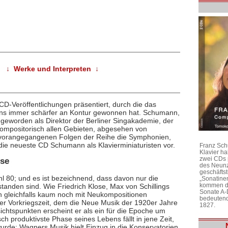
↓ Werke und Interpreten ↓
D-Veröffentlichungen präsentiert, durch die das
anns immer schärfer an Kontur gewonnen hat. Schumann,
geworden als Direktor der Berliner Singakademie, der
 kompositorisch allen Gebieten, abgesehen von
orangegangenen Folgen der Reihe die Symphonien,
t die neueste CD Schumann als Klavierminiaturisten vor.
Franz Sch
Klavier h
zwei CDs 
ese
des Neunz
geschäftst
l 80; und es ist bezeichnend, dass davon nur die
„Sonatine
kommen di
tanden sind. Wie Friedrich Klose, Max von Schillings
Sonate A-
 gleichfalls kaum noch mit Neukompositionen
bedeutend
er Vorkriegszeit, dem die Neue Musik der 1920er Jahre
1827.
ichtspunkten erscheint er als ein für die Epoche um
h produktivste Phase seines Lebens fällt in jene Zeit,
rt wurde: Wagners Musik hielt Einzug in die Konservatorien