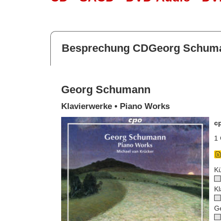
Besprechung CDGeorg Schum
Georg Schumann
Klavierwerke • Piano Works
c
1 
Kü
Kl
G