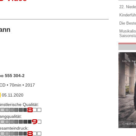
22. Niede
Kinderfüh
Die Best
ann
Musikali
Saisonsta
po 555 304-2
CD • 70min • 2017
05.11.2020
nstlerische Qualität:
angqualität:
esamteindruck: