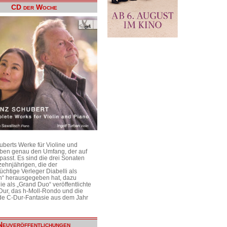
CD der Woche
uberts Werke für Violine und
aben genau den Umfang, der auf
passt. Es sind die drei Sonaten
ehnjährigen, die der
üchtige Verleger Diabelli als
n“ herausgegeben hat, dazu
e als „Grand Duo“ veröffentlichte
Dur, das h-Moll-Rondo und die
e C-Dur-Fantasie aus dem Jahr
Neuveröffentlichungen