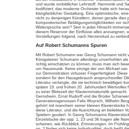
und wurde vorbildlicher Lehrstoff, Harmonik und Sat
kodifiziert, das moderne Orchester hatte sich her
klangfarblicher Gestaltung. Eine optimistische, e
nicht zu denjenigen Künstlern, denen gerade dies 
kompositorischer Betätigungsmöglichkeiten vor s
Widersprüche sein? Sein in jeder Hinsicht immens
diesem Reservoir der Einflüsse alles anzueignen, w
Vorstellungen folgend, nach Herzenslust zu verbin
Auf Robert Schumanns Spuren
Mit Robert Schumann war Georg Schumann nicht ver
Königsteiner Schumann allerdings unverhohlen al
richtig einschätzen zu können, muss man sich bewu
um Hausmusik. Keine einzige der von Michael van 
zur Demonstration virtuoser Fingerfertigkeit. Dies
sondern für den Hausgebrauch anspruchsvoller Dil
Literatur verlangte, die sie technisch bewältigen
späten 19. und frühen 20. Jahrhundert Wertvolles 
zu einer Blütezeit der Klavierminiaturistik gemacht
Gernsheim, Ernst Rudorff und die Brüder Scharw
Generationsgenossen Felix Woyrsch, Wilhelm Berge
gehört mit manchem seiner kleinen Klavierstücke h
diese Literatur; und die Ausrichtung an beliebten
Spielern goutiert. In Georg Schumanns Klavierstück
Einzelstücke der opp. 1, 23 und 36 tragen alle Na
scheinen, wie
Rückblick,
Erinnerungen
,
Im Frühling
op. 2 finden sich keine Individualtitel, doch heißt