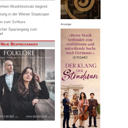
rrhein Musikfestivals beginnt
rung in der Wiener Staatsoper
en zum Schluss
Anzeige
scher Spaziergang zum
rt
Neue Besprechungen