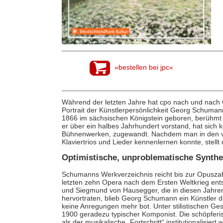
»bestellen bei jpc«
Während der letzten Jahre hat cpo nach und nach C
Portrait der Künstlerpersönlichkeit Georg Schum
1866 im sächsischen Königstein geboren, berühmt 
er über ein halbes Jahrhundert vorstand, hat sich
Bühnenwerken, zugewandt. Nachdem man in den v
Klaviertrios und Lieder kennenlernen konnte, stell
Optimistische, unproblematische Synth
Schumanns Werkverzeichnis reicht bis zur Opuszah
letzten zehn Opera nach dem Ersten Weltkrieg ents
und Siegmund von Hausegger, die in diesen Jahren
hervortraten, blieb Georg Schumann ein Künstler d
keine Anregungen mehr bot. Unter stilistischen Ges
1900 geradezu typischer Komponist. Die schöpferisc
als der musikalische „Fortschritt“ institutionalisie