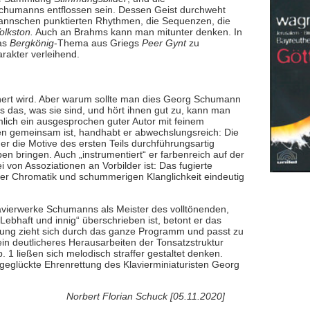
humanns entflossen sein. Dessen Geist durchweht
mannschen punktierten Rhythmen, die Sequenzen, die
olkston.
Auch an Brahms kann man mitunter denken. In
as
Bergkönig
-Thema aus Griegs
Peer Gynt
zu
rakter verleihend.
innert wird. Aber warum sollte man dies Georg Schumann
 das, was sie sind, und hört ihnen gut zu, kann man
lich ein ausgesprochen guter Autor mit feinem
cken gemeinsam ist, handhabt er abwechslungsreich: Die
der die Motive des ersten Teils durchführungsartig
en bringen. Auch „instrumentiert“ er farbenreich auf der
ei von Assoziationen an Vorbilder ist: Das fugierte
ner Chromatik und schummerigen Klanglichkeit eindeutig
lavierwerke Schumanns als Meister des volltönenden,
„Lebhaft und innig“ überschrieben ist, betont er das
ung zieht sich durch das ganze Programm und passt zu
n deutlicheres Herausarbeiten der Tonsatzstruktur
 ließen sich melodisch straffer gestaltet denken.
eglückte Ehrenrettung des Klavierminiaturisten Georg
Norbert Florian Schuck [05.11.2020]