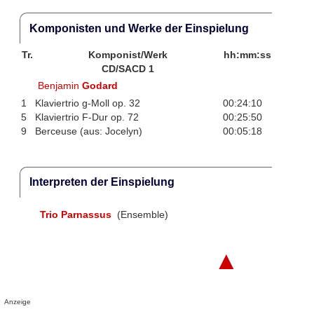
Komponisten und Werke der Einspielung
Tr.
Komponist/Werk
hh:mm:ss
CD/SACD 1
Benjamin
Godard
1
Klaviertrio g-Moll op. 32
00:24:10
5
Klaviertrio F-Dur op. 72
00:25:50
9
Berceuse (aus: Jocelyn)
00:05:18
Interpreten der Einspielung
Trio Parnassus
(Ensemble)
▲
Anzeige