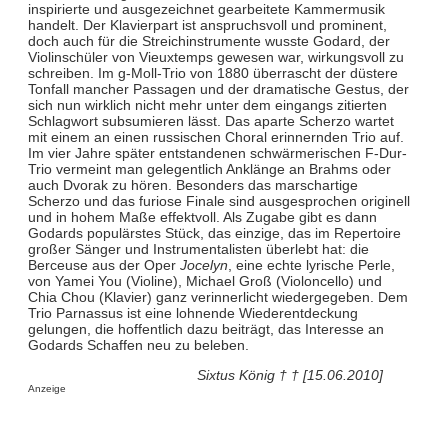
inspirierte und ausgezeichnet gearbeitete Kammermusik
handelt. Der Klavierpart ist anspruchsvoll und prominent,
doch auch für die Streichinstrumente wusste Godard, der
Violinschüler von Vieuxtemps gewesen war, wirkungsvoll zu
schreiben. Im g-Moll-Trio von 1880 überrascht der düstere
Tonfall mancher Passagen und der dramatische Gestus, der
sich nun wirklich nicht mehr unter dem eingangs zitierten
Schlagwort subsumieren lässt. Das aparte Scherzo wartet
mit einem an einen russischen Choral erinnernden Trio auf.
Im vier Jahre später entstandenen schwärmerischen F-Dur-
Trio vermeint man gelegentlich Anklänge an Brahms oder
auch Dvorak zu hören. Besonders das marschartige
Scherzo und das furiose Finale sind ausgesprochen originell
und in hohem Maße effektvoll. Als Zugabe gibt es dann
Godards populärstes Stück, das einzige, das im Repertoire
großer Sänger und Instrumentalisten überlebt hat: die
Berceuse aus der Oper
Jocelyn
, eine echte lyrische Perle,
von Yamei You (Violine), Michael Groß (Violoncello) und
Chia Chou (Klavier) ganz verinnerlicht wiedergegeben. Dem
Trio Parnassus ist eine lohnende Wiederentdeckung
gelungen, die hoffentlich dazu beiträgt, das Interesse an
Godards Schaffen neu zu beleben.
Sixtus König † † [15.06.2010]
Anzeige