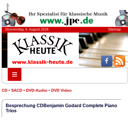
Anzeige
Donnerstag, 6. August 2026
Sitemap
≡
≡
CD • SACD • DVD-Audio • DVD Video
Besprechung CDBenjamin Godard Complete Piano
Trios