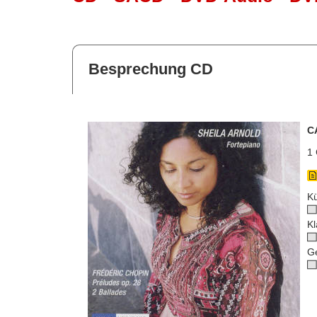
Besprechung CD
C
1 
Kü
Kl
G