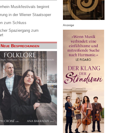
rrhein Musikfestivals beginnt
rung in der Wiener Staatsoper
en zum Schluss
Anzeige
scher Spaziergang zum
rt
Neue Besprechungen