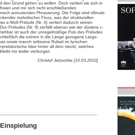
 den Grund gehen zu wollen. Doch verliert sie sich in
 freien und mir sich nicht erschließenden
nisch anmutenden Phrasierung. Die Folge sind oftmals
kender melodischer Fluss, was der strukturellen
Das e-Moll-Prélude (Nr. 4) verliert dadurch seinen
Dur-Préludes (Nr. 9) zerfällt ebenso wie der düstere c-
lziehbar ist auch der unregelmäßige Puls des Préludes
 schließlich die extrem in die Länge gezogene Largo-
mas sowie manch seltsame Rubati im lyrischen
pretatorische Idee hinter all dem steckt, welches
bleibt mir leider verborgen.
Christof Jetzschke [10.03.2010]
Einspielung