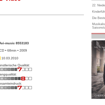
22. Niede
Kinderfüh
Die Best
Musikali
Saisonsta
Avi-music 8553183
CD • 68min • 2009
10.03.2010
nstlerische Qualität:
angqualität:
esamteindruck: