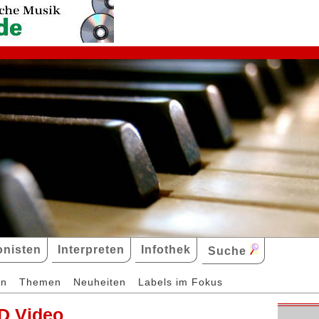
nisten
Interpreten
Infothek
Suche
en
Themen
Neuheiten
Labels im Fokus
D Video