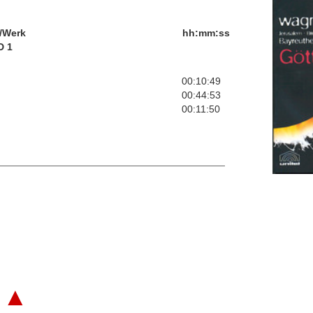
/Werk
hh:mm:ss
D 1
00:10:49
00:44:53
00:11:50
▲