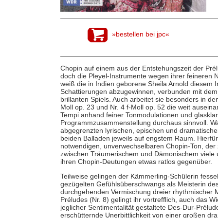
»bestellen bei jpc«
Chopin auf einem aus der Entstehungszeit der Pré
doch die Pleyel-Instrumente wegen ihrer feineren
weiß die in Indien geborene Sheila Arnold diesem 
Schattierungen abzugewinnen, verbunden mit dem 
brillanten Spiels. Auch arbeitet sie besonders in d
Moll op. 23 und Nr. 4 f-Moll op. 52 die weit ause
Tempi anhand feiner Tonmodulationen und glasklarer
Programmzusammenstellung durchaus sinnvoll. Was
abgegrenzten lyrischen, epischen und dramatische
beiden Balladen jeweils auf engstem Raum. Hierfür 
notwendigen, unverwechselbaren Chopin-Ton, der 
zwischen Träumerischem und Dämonischem viele u
ihren Chopin-Deutungen etwas ratlos gegenüber.
Teilweise gelingen der Kämmerling-Schülerin fessel
gezügelten Gefühlsüberschwangs als Meisterin des 
durchgehenden Vermischung dreier rhythmischer Mo
Préludes (Nr. 8) gelingt ihr vortrefflich, auch das
jeglicher Sentimentalität gestaltete Des-Dur-Prélu
erschütternde Unerbittlichkeit von einer großen dra