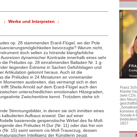
↓ Werke und Interpreten ↓
ludes op. 28 stammenden Erard-Flügel, wo der Pole
 Nuancierungsmöglichkeiten bevorzugte? Warum nicht,
Instrument doch selten zu hörende klangfarbliche
Ausreizen dynamischer Kontraste innerhalb eines sehr
en die Préludes op. 28 einrahmenden Balladen Nr. 1 g-
inander liegenden Extreme in Sachen Gefühlslagen und
 Artikulation gekonnt heraus. Auch ist die
 die Préludes in 24 Miniaturen an voneinander
n Momenten ausbreiten, das vermengt sich in den
trifft Sheila Arnold auf dem Erard-Flügel auch den
Franz Sch
zwischen unterschiedlichen emotionalen Hitzegraden,
Klavier h
zwei CDs 
ngeahnte Zwischentöne kennt. Trotzdem stehe ich
des Neunz
geschäftst
„Sonatine
nde Stimmungsbilder, in denen sie sich inmitten eines
kommen di
kalkulierten Aufbaus erweist: Der auf einer
Sonate A-
bedeutend
delle basierende gespenstische Wirbel des fis-Moll-
1827.
 Wiegende des Préludes H-Dur (Nr. 11) oder das frei von
de (Nr. 15) samt seinem cis-Moll-Trauerzug, dessen
maturgischen Intelligenz der Künstlerin zeugt.