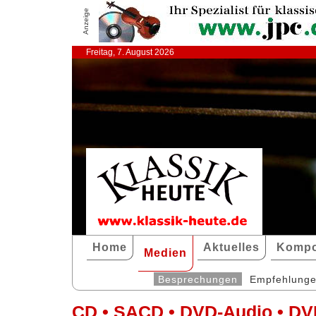
Anzeige
Freitag, 7. August 2026
Home
Aktuelles
Kompo
Medien
Besprechungen
Empfehlung
CD • SACD • DVD-Audio • DV