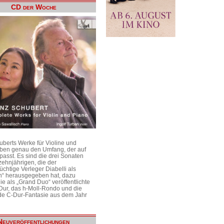
CD der Woche
uberts Werke für Violine und
aben genau den Umfang, der auf
passt. Es sind die drei Sonaten
ehnjährigen, die der
üchtige Verleger Diabelli als
n“ herausgegeben hat, dazu
e als „Grand Duo“ veröffentlichte
Dur, das h-Moll-Rondo und die
e C-Dur-Fantasie aus dem Jahr
Neuveröffentlichungen