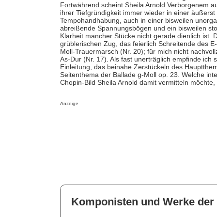
Fortwährend scheint Sheila Arnold Verborgenem auf
ihrer Tiefgründigkeit immer wieder in einer äußerst
Tempohandhabung, auch in einer bisweilen unorga
abreißende Spannungsbögen und ein bisweilen stoc
Klarheit mancher Stücke nicht gerade dienlich ist. 
grüblerischen Zug, das feierlich Schreitende des E-
Moll-Trauermarsch (Nr. 20); für mich nicht nachvol
As-Dur (Nr. 17). Als fast unerträglich empfinde ich
Einleitung, das beinahe Zerstückeln des Hauptthe
Seitenthema der Ballade g-Moll op. 23. Welche inter
Chopin-Bild Sheila Arnold damit vermitteln möchte, 
Anzeige
Komponisten und Werke der 