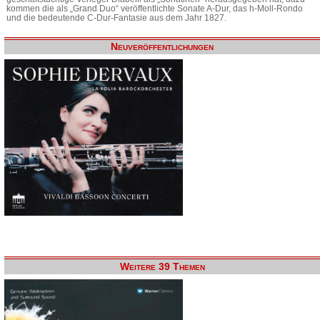
kommen die als „Grand Duo“ veröffentlichte Sonate A-Dur, das h-Moll-Rondo
und die bedeutende C-Dur-Fantasie aus dem Jahr 1827.
Neuveröffentlichungen
Weitere 39 Themen