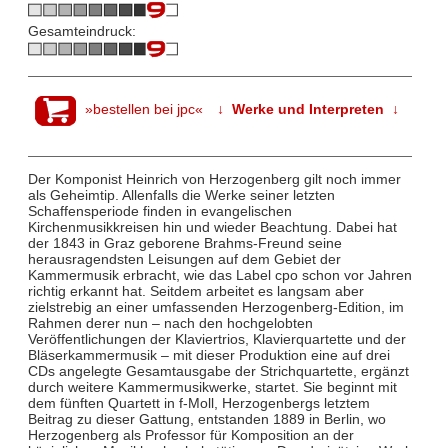
Gesamteindruck:
»bestellen bei jpc«
↓ Werke und Interpreten ↓
Der Komponist Heinrich von Herzogenberg gilt noch immer
als Geheimtip. Allenfalls die Werke seiner letzten
Schaffensperiode finden in evangelischen
Kirchenmusikkreisen hin und wieder Beachtung. Dabei hat
der 1843 in Graz geborene Brahms-Freund seine
herausragendsten Leisungen auf dem Gebiet der
Kammermusik erbracht, wie das Label cpo schon vor Jahren
richtig erkannt hat. Seitdem arbeitet es langsam aber
zielstrebig an einer umfassenden Herzogenberg-Edition, im
Rahmen derer nun – nach den hochgelobten
Veröffentlichungen der Klaviertrios, Klavierquartette und der
Bläserkammermusik – mit dieser Produktion eine auf drei
CDs angelegte Gesamtausgabe der Strichquartette, ergänzt
durch weitere Kammermusikwerke, startet. Sie beginnt mit
dem fünften Quartett in f-Moll, Herzogenbergs letztem
Beitrag zu dieser Gattung, entstanden 1889 in Berlin, wo
Herzogenberg als Professor für Komposition an der