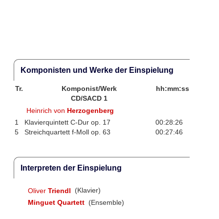
Komponisten und Werke der Einspielung
Tr.
Komponist/Werk
hh:mm:ss
CD/SACD 1
Heinrich von
Herzogenberg
1
Klavierquintett C-Dur op. 17
00:28:26
5
Streichquartett f-Moll op. 63
00:27:46
Interpreten der Einspielung
Oliver
Triendl
(Klavier)
Minguet Quartett
(Ensemble)