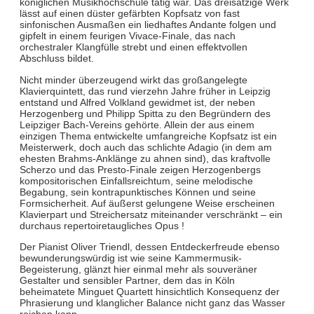
königlichen Musikhochschule tätig war. Das dreisätzige Werk
lässt auf einen düster gefärbten Kopfsatz von fast
sinfonischen Ausmaßen ein liedhaftes Andante folgen und
gipfelt in einem feurigen Vivace-Finale, das nach
orchestraler Klangfülle strebt und einen effektvollen
Abschluss bildet.
Nicht minder überzeugend wirkt das großangelegte
Klavierquintett, das rund vierzehn Jahre früher in Leipzig
entstand und Alfred Volkland gewidmet ist, der neben
Herzogenberg und Philipp Spitta zu den Begründern des
Leipziger Bach-Vereins gehörte. Allein der aus einem
einzigen Thema entwickelte umfangreiche Kopfsatz ist ein
Meisterwerk, doch auch das schlichte Adagio (in dem am
ehesten Brahms-Anklänge zu ahnen sind), das kraftvolle
Scherzo und das Presto-Finale zeigen Herzogenbergs
kompositorischen Einfallsreichtum, seine melodische
Begabung, sein kontrapunktisches Können und seine
Formsicherheit. Auf äußerst gelungene Weise erscheinen
Klavierpart und Streichersatz miteinander verschränkt – ein
durchaus repertoiretaugliches Opus !
Der Pianist Oliver Triendl, dessen Entdeckerfreude ebenso
bewunderungswürdig ist wie seine Kammermusik-
Begeisterung, glänzt hier einmal mehr als souveräner
Gestalter und sensibler Partner, dem das in Köln
beheimatete Minguet Quartett hinsichtlich Konsequenz der
Phrasierung und klanglicher Balance nicht ganz das Wasser
reichen kann.