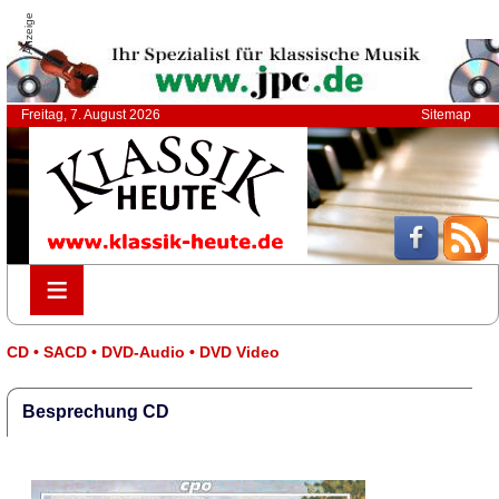
Anzeige
Freitag, 7. August 2026
Sitemap
≡
≡
CD • SACD • DVD-Audio • DVD Video
Besprechung CD