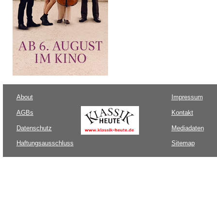
About
Impressum
AGBs
Kontakt
Datenschutz
Mediadaten
Haftungsausschluss
Sitemap