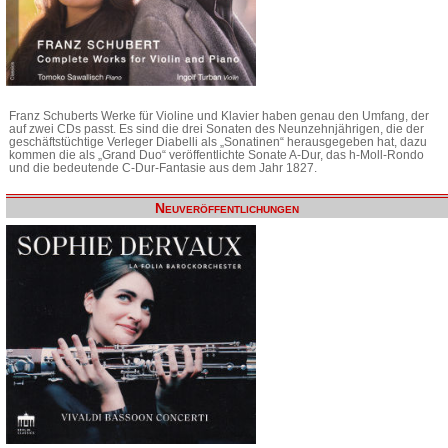
Franz Schuberts Werke für Violine und Klavier haben genau den Umfang, der
auf zwei CDs passt. Es sind die drei Sonaten des Neunzehnjährigen, die der
geschäftstüchtige Verleger Diabelli als „Sonatinen“ herausgegeben hat, dazu
kommen die als „Grand Duo“ veröffentlichte Sonate A-Dur, das h-Moll-Rondo
und die bedeutende C-Dur-Fantasie aus dem Jahr 1827.
Neuveröffentlichungen