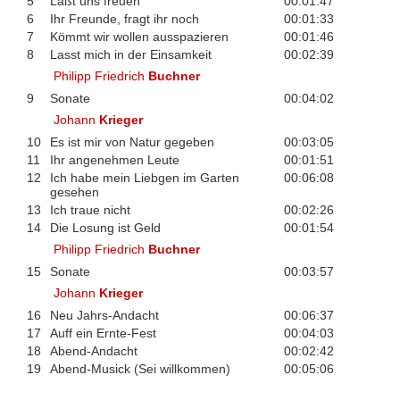
5
Laßt uns freuen
00:01:47
6
Ihr Freunde, fragt ihr noch
00:01:33
7
Kömmt wir wollen ausspazieren
00:01:46
8
Lasst mich in der Einsamkeit
00:02:39
Philipp Friedrich
Buchner
9
Sonate
00:04:02
Johann
Krieger
10
Es ist mir von Natur gegeben
00:03:05
11
Ihr angenehmen Leute
00:01:51
12
Ich habe mein Liebgen im Garten
00:06:08
gesehen
13
Ich traue nicht
00:02:26
14
Die Losung ist Geld
00:01:54
Philipp Friedrich
Buchner
15
Sonate
00:03:57
Johann
Krieger
16
Neu Jahrs-Andacht
00:06:37
17
Auff ein Ernte-Fest
00:04:03
18
Abend-Andacht
00:02:42
19
Abend-Musick (Sei willkommen)
00:05:06