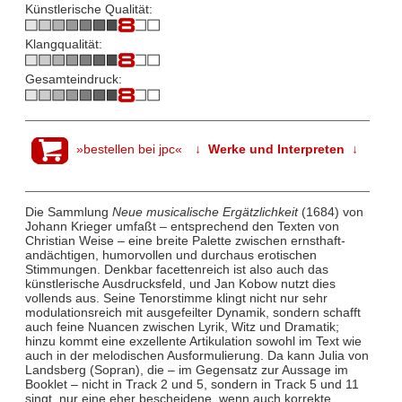
Künstlerische Qualität:
Klangqualität:
Gesamteindruck:
»bestellen bei jpc«
↓ Werke und Interpreten ↓
Die Sammlung
Neue musicalische Ergätzlichkeit
(1684) von
Johann Krieger umfaßt – entsprechend den Texten von
Christian Weise – eine breite Palette zwischen ernsthaft-
andächtigen, humorvollen und durchaus erotischen
Stimmungen. Denkbar facettenreich ist also auch das
künstlerische Ausdrucksfeld, und Jan Kobow nutzt dies
vollends aus. Seine Tenorstimme klingt nicht nur sehr
modulationsreich mit ausgefeilter Dynamik, sondern schafft
auch feine Nuancen zwischen Lyrik, Witz und Dramatik;
hinzu kommt eine exzellente Artikulation sowohl im Text wie
auch in der melodischen Ausformulierung. Da kann Julia von
Landsberg (Sopran), die – im Gegensatz zur Aussage im
Booklet – nicht in Track 2 und 5, sondern in Track 5 und 11
singt, nur eine eher bescheidene, wenn auch korrekte