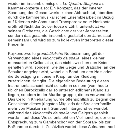
wieder im Ensemble mitspielt.
Le Quattro Stagioni
als
Kammerkonzerte also: Ein Konzept, das der inneren
Spannung des Gesamtwerks keinen Abbruch tut, überdies
durch die kammermusikalischen Ensemblearbeit im Bezug
auf Kriterien wie Anmut und Transparenz neue Horizonte
eröffnet! Nicht der Solovirtuose erzählt, unterstützt von
seinem Orchester, die Geschichte der vier Jahreszeiten,
sondern das gesamte Ensemble gestaltet den Jahreslauf
gemeinsam und wird so zum kollektiven Interpreten dieser
Konzerte.
Kuijkens zweite
grundsätzliche
Neubesinnung gilt der
Verwendung eines
Violoncello da spalla
, eines kleiner
mensurierten Cellos also, das nicht zwischen den Knien
gehalten wird, sondern, wie die Geige und Bratsche, an der
Schulter angelegt wird, wobei ein Band um den Hals oder
die Befestigung mit einem Knopf an der Kleidung
zusätzlichen Halt gibt. Die eigentliche Bedeutung dieses
Instruments scheint nicht so sehr in seinem (vom heute
üblichen Barockcello gar so unterschiedlichen) Klang zu
liegen, sondern in der Musikergruppe, die es verwendete:
Das Cello in Kniehaltung wurde offensichtlich zu Beginn der
Geschichte dieses jüngsten Mitglieds der Streicherfamilie
mehr von Musikern mit Gambenhintergrund verwendet,
während das
Violoncello da spalla
von Geigern gespielt
wurde – auf diese Weise entsteht ein Violinenchor, der eine
Entsprechung zum Gambenchor von der Sopran- bis zur
Baßgambe darstellt. Zusätzlich wartet diese Aufnahme noch