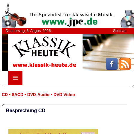
Anzeige
Donnerstag, 6. August 2026
Sitemap
≡
≡
CD • SACD • DVD-Audio • DVD Video
Besprechung CD