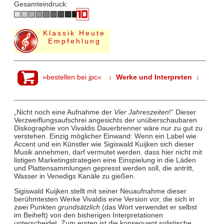
Gesamteindruck:
Klassik Heute
Empfehlung
»bestellen bei jpc«
↓ Werke und Interpreten ↓
„Nicht noch eine Aufnahme der
Vier Jahreszeiten
!“ Dieser
Verzweiflungsaufschrei angesichts der unüberschaubaren
Diskographie von Vivaldis Dauerbrenner wäre nur zu gut zu
verstehen. Einzig möglicher Einwand: Wenn ein Label wie
Accent und ein Künstler wie Sigiswald Kuijken sich dieser
Musik annehmen, darf vermutet werden. dass hier nicht mit
listigen Marketingstrategien eine Einspielung in die Läden
und Plattensammlungen gepresst werden soll, die antritt,
Wasser in Venedigs Kanäle zu gießen.
Sigiswald Kuijken stellt mit seiner Neuaufnahme dieser
berühmtesten Werke Vivaldis eine Version vor, die sich in
zwei Punkten
grundsätzlich
(das Wort verwendet er selbst
im Beiheft) von den bisherigen Interpretationen
unterscheidet. Zum ersten ist die konsequent solistische