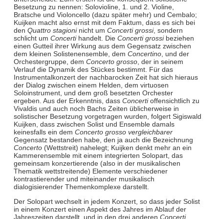
Besetzung zu nennen: Solovioline, 1. und 2. Violine,
Bratsche und Violoncello (dazu später mehr) und Cembalo;
Kuijken macht also ernst mit dem Faktum, dass es sich bei
den
Quattro stagioni
nicht um
Concerti grossi
, sondern
schlicht um
Concerti
handelt. Die
Concerti grossi
beziehen
einen Gutteil ihrer Wirkung aus dem Gegensatz zwischen
dem kleinen Solistenensemble, dem
Concertino
, und der
Orchestergruppe, dem
Concerto grosso
, der in seinem
Verlauf die Dynamik des Stückes bestimmt. Für das
Instrumentalkonzert der nachbarocken Zeit hat sich hieraus
der Dialog zwischen einem Helden, dem virtuosen
Soloinstrument, und dem groß besetzten Orchester
ergeben. Aus der Erkenntnis, dass
Concerti
offensichtlich zu
Vivaldis und auch noch Bachs Zeiten üblicherweise in
solistischer Besetzung vorgetragen wurden, folgert Sigiswald
Kuijken, dass zwischen Solist und Ensemble damals
keinesfalls ein dem
Concerto grosso vergleichbarer
Gegensatz bestanden habe, den ja auch die Bezeichnung
Concerto
(Wettstreit) nahelegt; Kuijken denkt mehr an ein
Kammerensemble mit einem integrierten Solopart, das
gemeinsam konzertierende (also in der musikalischen
Thematik wettstreitende) Elemente verschiedener
kontrastierender und miteinander musikalisch
dialogisierender Themenkomplexe darstellt.
Der Solopart wechselt in jedem Konzert, so dass jeder Solist
in einem Konzert einen Aspekt des Jahres im Ablauf der
Jahreszeiten darstellt, und in den drei anderen
Concerti