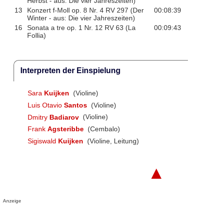
Herbst - aus: Die vier Jahreszeiten)
13
Konzert f-Moll op. 8 Nr. 4 RV 297 (Der
00:08:39
Winter - aus: Die vier Jahreszeiten)
16
Sonata a tre op. 1 Nr. 12 RV 63 (La
00:09:43
Follia)
Interpreten der Einspielung
Sara
Kuijken
(Violine)
Luis Otavio
Santos
(Violine)
Dmitry
Badiarov
(Violine)
Frank
Agsteribbe
(Cembalo)
Sigiswald
Kuijken
(Violine, Leitung)
▲
Anzeige