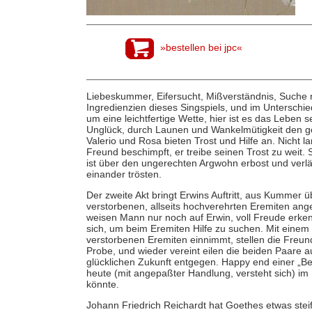
»bestellen bei jpc«
Liebeskummer, Eifersucht, Mißverständnis, Suche 
Ingredienzien dieses Singspiels, und im Unterschi
um eine leichtfertige Wette, hier ist es das Leben se
Unglück, durch Launen und Wankelmütigkeit den ge
Valerio und Rosa bieten Trost und Hilfe an. Nicht l
Freund beschimpft, er treibe seinen Trost zu weit. 
ist über den ungerechten Argwohn erbost und verlä
einander trösten.
Der zweite Akt bringt Erwins Auftritt, aus Kummer ü
verstorbenen, allseits hochverehrten Eremiten anget
weisen Mann nur noch auf Erwin, voll Freude erke
sich, um beim Eremiten Hilfe zu suchen. Mit einem 
verstorbenen Eremiten einnimmt, stellen die Freund
Probe, und wieder vereint eilen die beiden Paare 
glücklichen Zukunft entgegen. Happy end einer „Be
heute (mit angepaßter Handlung, versteht sich) 
könnte.
Johann Friedrich Reichardt hat Goethes etwas steif