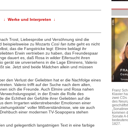
↓ Werke und Interpreten ↓
nach Trost, Liebesprobe und Versöhnung sind die
ed beispielsweise zu Mozarts
Così fan tutte
geht es nicht
lbst, das die Fangstricke legt: Elmire beklagt ihr
liebten Erwin vertrieben zu haben, das Freundespaar
ange dauert es, daß Rosa in wilder Eifersucht ihren
So gerät sie unversehens in die Lage Elmirens, Valerio
ßt sie. Jetzt sind beide Mädchen allein und müssen
ber den Verlust der Geliebten hat er die Nachfolge eines
reten. Valerio trifft auf der Suche nach dem alten,
nnen sich die Freunde. Auch Elmire und Rosa nahen
Franz Sch
Verwechslungsspiel, in der Erwin die Rolle des
Klavier h
zwei CDs 
e die Echtheit der Gefühle ihrer Geliebten auf die
des Neunz
aus dem Irrgarten widerstrebender Emotionen einer
geschäftst
ziehungskiste“ voller Mißverständnisse, wie sie auch
„Sonatine
im Drehbuch einer modernen TV-Soapopera stehen
kommen di
Sonate A-
bedeutend
1827.
en und gelegentlich langatmigen Text in eine farbige