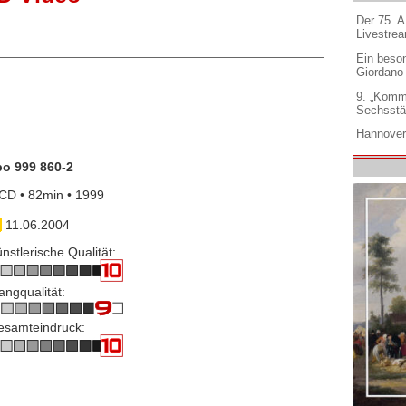
Der 75. 
Livestre
Ein beso
Giordano
9. „Komm
Sechsstä
Hannover
po 999 860-2
CD • 82min • 1999
11.06.2004
nstlerische Qualität:
angqualität:
esamteindruck: