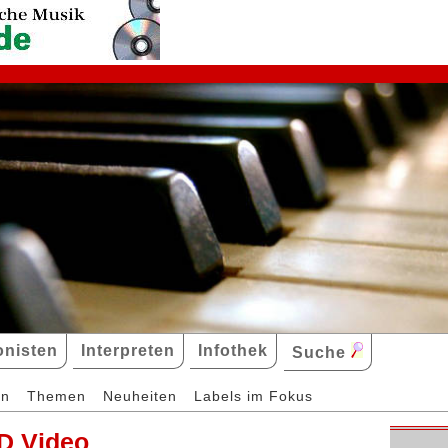
nisten
Interpreten
Infothek
Suche
en
Themen
Neuheiten
Labels im Fokus
D Video