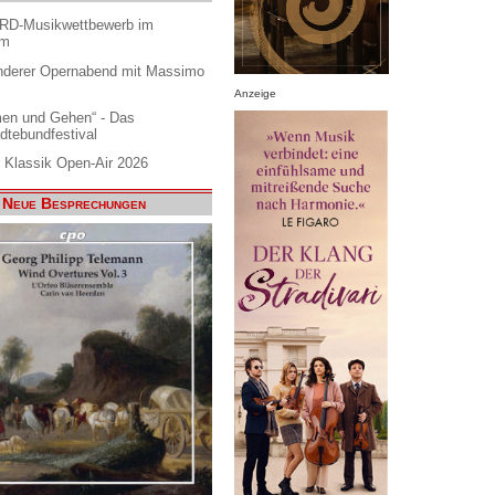
ARD-Musikwettbewerb im
am
nderer Opernabend mit Massimo
Anzeige
en und Gehen“ - Das
dtebundfestival
 Klassik Open-Air 2026
Neue Besprechungen