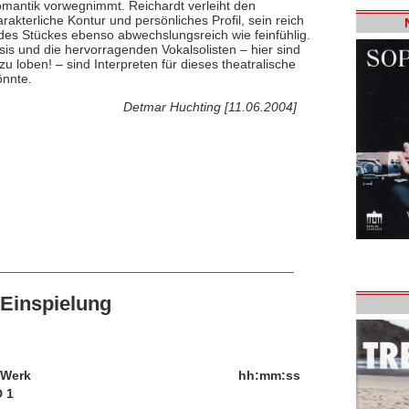
Romantik vorwegnimmt. Reichardt verleiht den
kterliche Kontur und persönliches Profil, sein reich
 des Stückes ebenso abwechslungsreich wie feinfühlig.
is und die hervorragenden Vokalsolisten – hier sind
loben! – sind Interpreten für dieses theatralische
önnte.
Detmar Huchting [11.06.2004]
Einspielung
/Werk
hh:mm:ss
 1