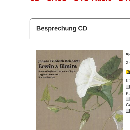
Besprechung CD
c
2 
Kü
Kl
G