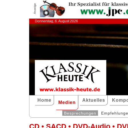
Anzeige
Donnerstag, 6. August 2026
Home
Aktuelles
Kompo
Medien
Besprechungen
Empfehlung
CD • SACD • DVD-Audio • DV