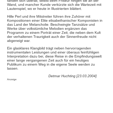
fanden sich überall, selbst beim Friseur hingen sie an der
Wand, und mancher Kunde verkürzte sich die Wartezeit mit
Lautenspiel, wo er heute in Illustrierten blättert.
Hille Perl und ihre Mitstreiter führen ihre Zuhörer mit
Kompositionen einer Elite elisabethanischer Komponisten in
das Land der Melancholie. Beschwingte Tanzsätze und
Werke über volkstümliche Melodien ergänzen das
Programm zu einem Porträt einer Zeit, die neben dem Kult
der verhaltenen Traurigkeit auch der Sinnenfreude nicht
abgeneigt war.
Ein glasklares Klangbild trägt neben hervorragenden
instrumentalen Leistungen und einer überaus feinfühligen
Interpretation dazu bei, diese Reise in die Empfindungswelt
einer lange vergangenen Zeit auch für ein heutiges
Publikum zu einem Weg in die eigene Seele werden zu
lassen.
Detmar Huchting [23.03.2004]
Anzeige