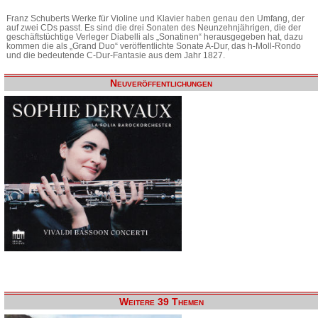
Franz Schuberts Werke für Violine und Klavier haben genau den Umfang, der
auf zwei CDs passt. Es sind die drei Sonaten des Neunzehnjährigen, die der
geschäftstüchtige Verleger Diabelli als „Sonatinen“ herausgegeben hat, dazu
kommen die als „Grand Duo“ veröffentlichte Sonate A-Dur, das h-Moll-Rondo
und die bedeutende C-Dur-Fantasie aus dem Jahr 1827.
Neuveröffentlichungen
Weitere 39 Themen