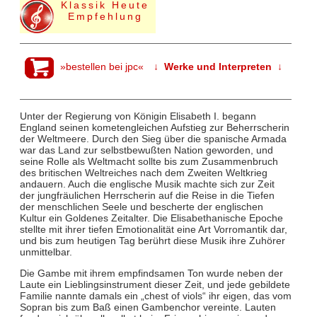
Klassik Heute
Empfehlung
»bestellen bei jpc«
↓ Werke und Interpreten ↓
Unter der Regierung von Königin Elisabeth I. begann
England seinen kometengleichen Aufstieg zur Beherrscherin
der Weltmeere. Durch den Sieg über die spanische Armada
war das Land zur selbstbewußten Nation geworden, und
seine Rolle als Weltmacht sollte bis zum Zusammenbruch
des britischen Weltreiches nach dem Zweiten Weltkrieg
andauern. Auch die englische Musik machte sich zur Zeit
der jungfräulichen Herrscherin auf die Reise in die Tiefen
der menschlichen Seele und bescherte der englischen
Kultur ein Goldenes Zeitalter. Die Elisabethanische Epoche
stellte mit ihrer tiefen Emotionalität eine Art Vorromantik dar,
und bis zum heutigen Tag berührt diese Musik ihre Zuhörer
unmittelbar.
Die Gambe mit ihrem empfindsamen Ton wurde neben der
Laute ein Lieblingsinstrument dieser Zeit, und jede gebildete
Familie nannte damals ein „chest of viols“ ihr eigen, das vom
Sopran bis zum Baß einen Gambenchor vereinte. Lauten