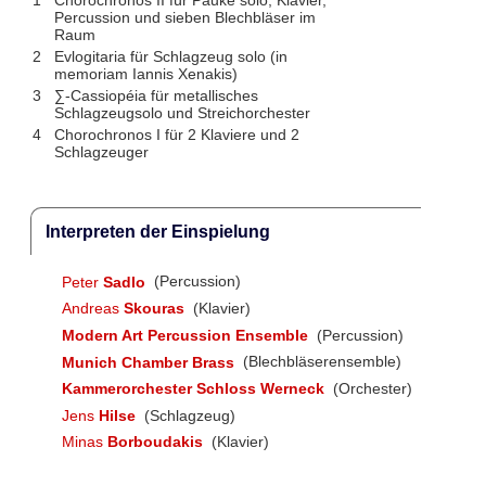
1
Chorochronos II für Pauke solo, Klavier,
Percussion und sieben Blechbläser im
Raum
2
Evlogitaria für Schlagzeug solo (in
memoriam Iannis Xenakis)
3
∑-Cassiopéia für metallisches
Schlagzeugsolo und Streichorchester
4
Chorochronos I für 2 Klaviere und 2
Schlagzeuger
Interpreten der Einspielung
Peter
Sadlo
(Percussion)
Andreas
Skouras
(Klavier)
Modern Art Percussion Ensemble
(Percussion)
Munich Chamber Brass
(Blechbläserensemble)
Kammerorchester Schloss Werneck
(Orchester)
Jens
Hilse
(Schlagzeug)
Minas
Borboudakis
(Klavier)