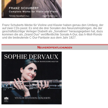
Franz Schuberts Werke für Violine und Klavier haben genau den Umfang, der
auf zwei CDs passt. Es sind die drei Sonaten des Neunzehnjährigen, die der
geschäftstüchtige Verleger Diabelli als „Sonatinen“ herausgegeben hat, dazu
kommen die als „Grand Duo“ veröffentlichte Sonate A-Dur, das h-Moll-Rondo
und die bedeutende C-Dur-Fantasie aus dem Jahr 1827.
Neuveröffentlichungen