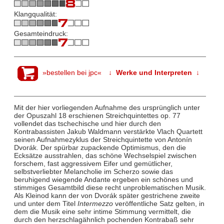
Klangqualität:
Gesamteindruck:
»bestellen bei jpc«
↓ Werke und Interpreten ↓
Mit der hier vorliegenden Aufnahme des ursprünglich unter
der Opuszahl 18 erschienen Streichquintettes op. 77
vollendet das tschechische und hier durch den
Kontrabassisten Jakub Waldmann verstärkte Vlach Quartett
seinen Aufnahmezyklus der Streichquintette von Antonín
Dvorák. Der spürbar zupackende Optimismus, den die
Ecksätze ausstrahlen, das schöne Wechselspiel zwischen
forschem, fast aggressivem Eifer und gemütlicher,
selbstverliebter Melancholie im Scherzo sowie das
beruhigend wiegende Andante ergeben ein schönes und
stimmiges Gesamtbild diese recht unproblematischen Musik.
Als Kleinod kann der von Dvorák später gestrichene zweite
und unter dem Titel
Intermezzo
veröffentliche Satz gelten, in
dem die Musik eine sehr intime Stimmung vermittelt, die
durch den herzschlagähnlich pochenden Kontrabaß sehr