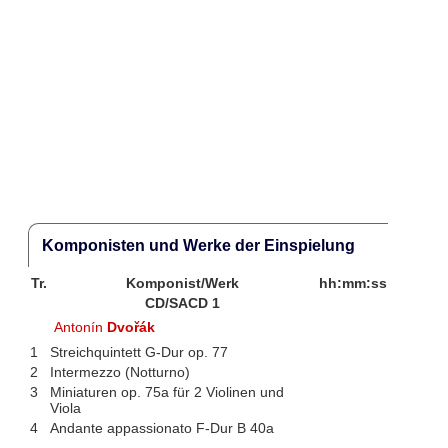
Komponisten und Werke der Einspielung
Tr.
Komponist/Werk
hh:mm:ss
CD/SACD 1
Antonín
Dvořák
1
Streichquintett G-Dur op. 77
2
Intermezzo (Notturno)
3
Miniaturen op. 75a für 2 Violinen und
Viola
4
Andante appassionato F-Dur B 40a