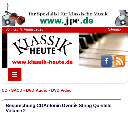
Anzeige
Sonntag, 9. August 2026
Sitemap
≡
≡
CD • SACD • DVD-Audio • DVD Video
Besprechung CDAntonín Dvorák String Quintets
Volume 2