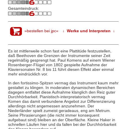
Gesamteindruck:
»bestellen bei jpc«
↓ Werke und Interpreten ↓
Es ist mittlerweile schon fast eine Plattitüde festzustellen,
daß Beethoven die Grenzen der Instrumente seiner Zeit
regelmäßig gesprengt hat. Paul Komens auf einem Wiener
Rosenberger-Flügel von 1802 gespielte Aufnahme der
Klaviersonaten Nr. 8 bis 11 führt diesen Effekt aber einmal
mehr eindrücklich vor.
In den fortissimo-Spitzen vermag das Instrument kaum mehr
gestaltet zu klingen. In moderaten dynamischen Bereichen
dagegen entfaltet diese Aufnahme klanglich den Reiz guter
Durchhörbarkeit. Pianistisch-interpretatorisch vermag
Komen das damit verbundene Angebot zur Differenzierung
allerdings nicht angemessen anzunehmen. Der
Niederländer spielt zumeist geradeaus, eng am Metrum.
Seine Phrasierungen (die nicht immer konsequent
aufgebaut sind) bleiben an der Oberfläche. Kleine Haker in
schnellen Läufen hier und da fallen bei der Durchhörbarkeit
des Klangs besonders auf.