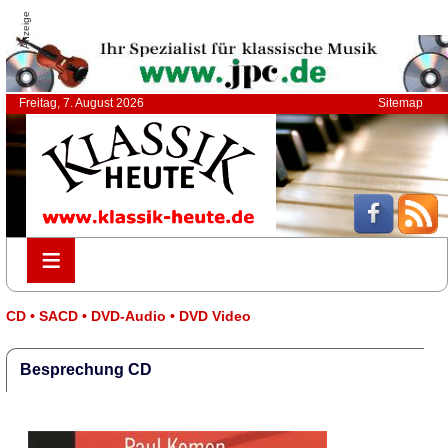
Anzeige
Freitag, 7. August 2026
Sitemap
≡
≡
CD • SACD • DVD-Audio • DVD Video
Besprechung CD