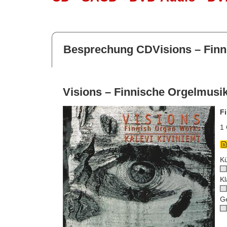
Besprechung CDVisions – Finn
Visions – Finnische Orgelmusi
F
1 
Kü
Kl
G