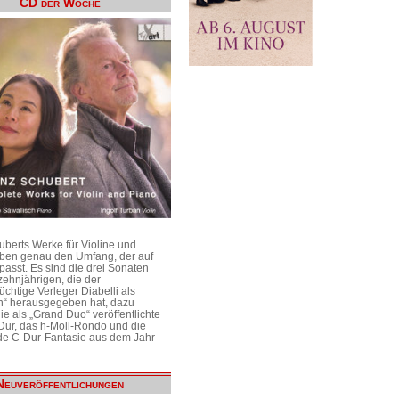
CD der Woche
uberts Werke für Violine und
aben genau den Umfang, der auf
passt. Es sind die drei Sonaten
ehnjährigen, die der
üchtige Verleger Diabelli als
n“ herausgegeben hat, dazu
e als „Grand Duo“ veröffentlichte
Dur, das h-Moll-Rondo und die
e C-Dur-Fantasie aus dem Jahr
Neuveröffentlichungen