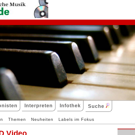
nisten
Interpreten
Infothek
Suche
en
Themen
Neuheiten
Labels im Fokus
D Video