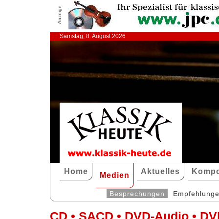
Anzeige
Samstag, 8. August 2026
Home
Aktuelles
Kompo
Medien
Besprechungen
Empfehlung
CD • SACD • DVD-Audio • DV