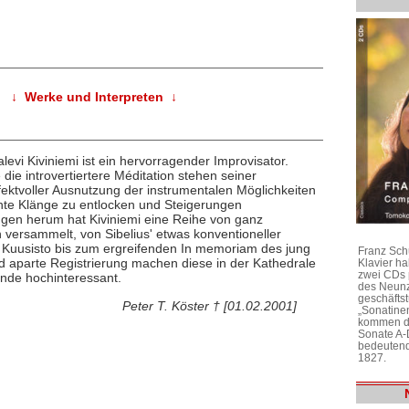
↓ Werke und Interpreten ↓
levi Kiviniemi ist ein hervorragender Improvisator.
die introvertiertere Méditation stehen seiner
ektvoller Ausnutzung der instrumentalen Möglichkeiten
hnte Klänge zu entlocken und Steigerungen
gen herum hat Kiviniemi eine Reihe von ganz
versammelt, von Sibelius' etwas konventioneller
li Kuusisto bis zum ergreifenden In memoriam des jung
Franz Sch
d aparte Registrierung machen diese in der Kathedrale
Klavier h
zwei CDs 
nde hochinteressant.
des Neunz
geschäftst
Peter T. Köster † [01.02.2001]
„Sonatine
kommen di
Sonate A-
bedeutend
1827.