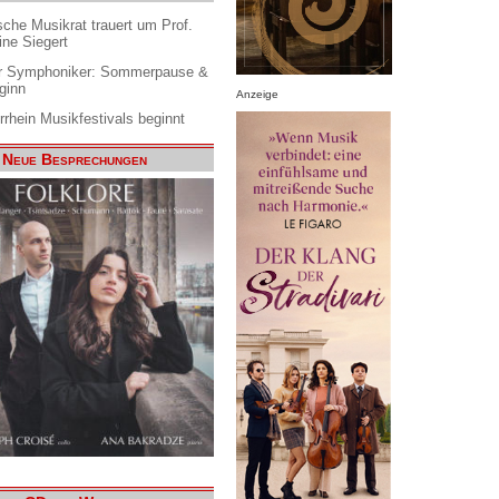
che Musikrat trauert um Prof.
ine Siegert
 Symphoniker: Sommerpause &
ginn
Anzeige
rrhein Musikfestivals beginnt
Neue Besprechungen