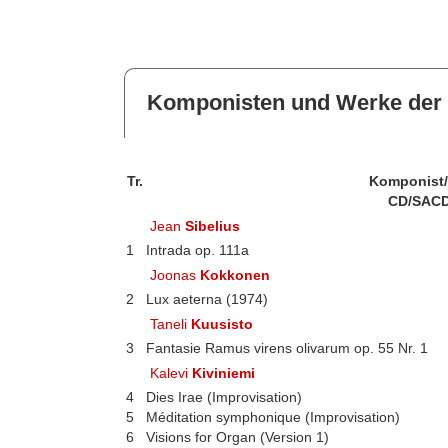
Komponisten und Werke der 
Tr.
Komponist
CD/SACD
Jean
Sibelius
1
Intrada op. 111a
Joonas
Kokkonen
2
Lux aeterna (1974)
Taneli
Kuusisto
3
Fantasie Ramus virens olivarum op. 55 Nr. 1
Kalevi
Kiviniemi
4
Dies Irae (Improvisation)
5
Méditation symphonique (Improvisation)
6
Visions for Organ (Version 1)