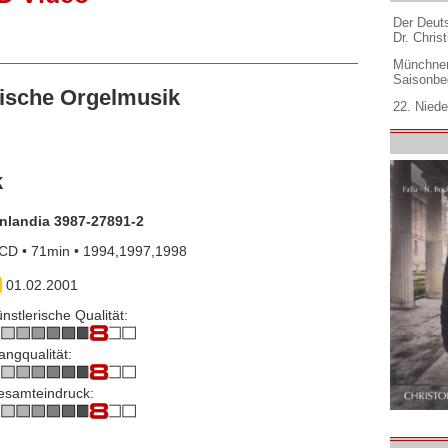
Der Deuts
Dr. Christ
Münchner
Saisonbe
ische Orgelmusik
22. Niede
k
inlandia 3987-27891-2
CD • 71min • 1994,1997,1998
01.02.2001
nstlerische Qualität:
angqualität:
esamteindruck: