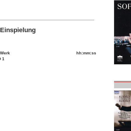
Einspielung
/Werk
hh:mm:ss
 1