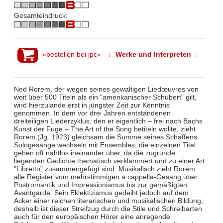
Gesamteindruck:
»bestellen bei jpc«
↓ Werke und Interpreten ↓
Ned Rorem, der wegen seines gewaltigen Liedœuvres von
weit über 500 Titeln als ein "amerikanischer Schubert" gilt,
wird hierzulande erst in jüngster Zeit zur Kenntnis
genommen. In dem vor drei Jahren entstandenen
dreiteiligen Liederzyklus, den er eigentlich – frei nach Bachs
Kunst der Fuge – The Art of the Song betiteln wollte, zieht
Rorem (Jg. 1923) gleichsam die Summe seines Schaffens.
Sologesänge wechseln mit Ensembles, die einzelnen Titel
gehen oft nahtlos ineinander über, da die zugrunde
liegenden Gedichte thematisch verklammert und zu einer Art
"Libretto" zusammengefügt sind. Musikalisch zieht Rorem
alle Register vom mehrstimmigen a cappella-Gesang über
Postromantik und Impressionismus bis zur gemäßigten
Avantgarde. Sein Eklektizismus gedeiht jedoch auf dem
Acker einer reichen literarischen und musikalischen Bildung,
deshalb ist dieser Streifzug durch die Stile und Schreibarten
auch für den europäischen Hörer eine anregende