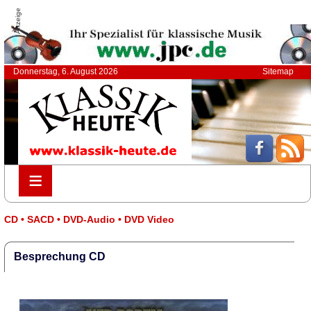
Anzeige
Donnerstag, 6. August 2026
Sitemap
≡
≡
CD • SACD • DVD-Audio • DVD Video
Besprechung CD