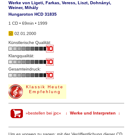
Werke von Ligeti, Farkas, Veress, Liszt, Dohnányi,
Weiner, Mihály
Hungaroton HCD 31835
1 CD • 69min • 1999
02.01.2000
Künstlerische Qualität:
Klangqualität:
Gesamteindruck:
Klassik Heute
Empfehlung
»bestellen bei jpc«
↓ Werke und Interpreten ↓
Um es vorweg zu sagen: mit der Veröffentlichung dieser CD