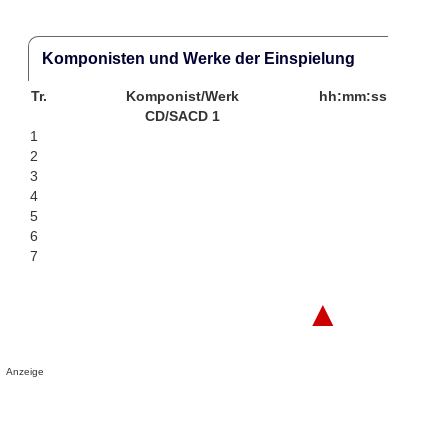
Komponisten und Werke der Einspielung
Tr.
Komponist/Werk
hh:mm:ss
CD/SACD 1
1
2
3
4
5
6
7
▲
Anzeige