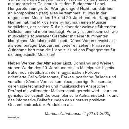
mit ungarischer Cellomusik ist dem Budapester Label
Hungaroton ein großer Wurf gelungen! Nicht nur, daß hier
an Komponisten (fast) alles versammelt ist, was in der
ungarischen Musik des 19. und 20. Jahrhunderts Rang und
Namen hat, mit Miklós Perényi hat man einen Musiker
verpflichtet, der seinen Ruf als einer der weltweit führenden
Cellisten einmal mehr bestätigt. Perényi ist ein technisch wie
musikalisch souveräner Gestalter mit einer fulminanten
klanglichen Modulationsfähigkeit. Dénes Várjon erweist sich
als ebenbürtiger Duopartner. Jeder einzelnen Phrase der
Aufnahme hört man die Liebe zur und das Engagement für
die eingespielte Musik an!
Neben Werken der Altmeister Liszt, Dohnányi und Weiner,
stehen Werke des 20. Jahrhunderts im Mittelpunkt: Ligetis
frühe, noch deutlich an der magyarischen Folklore
orientierte Cello-Solosonate, Farkas' poetische Ballade und
vor allem Sándor Veress' komplexe, sperrige Solosonate,
deren spieltechnischen und musikalischen Ansprüchen
Perényi mit vollendeter Meisterschaft gerecht wird – kurzum
geniales Cellospiel! Die exemplarische Aufnahmetechnik und
das informative Beiheft runden den überaus positiven
Gesamteindruck der Produktion ab.
Markus Zahnhausen † [02.01.2000]
Anzeige