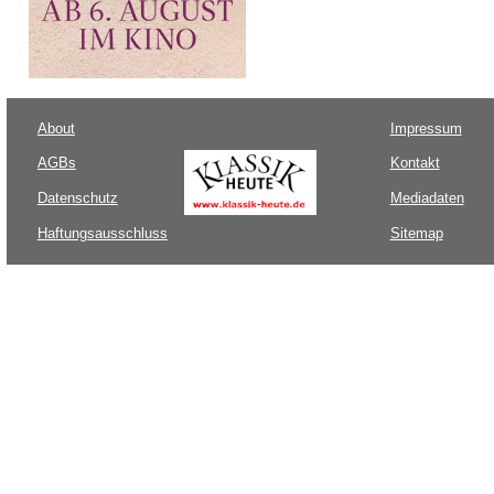
About
Impressum
AGBs
Kontakt
Datenschutz
Mediadaten
Haftungsausschluss
Sitemap