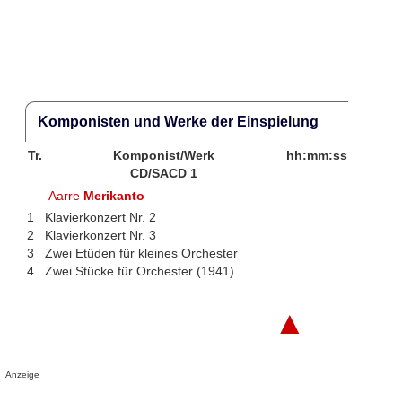
Komponisten und Werke der Einspielung
Tr.
Komponist/Werk
hh:mm:ss
CD/SACD 1
Aarre
Merikanto
1
Klavierkonzert Nr. 2
2
Klavierkonzert Nr. 3
3
Zwei Etüden für kleines Orchester
4
Zwei Stücke für Orchester (1941)
▲
Anzeige