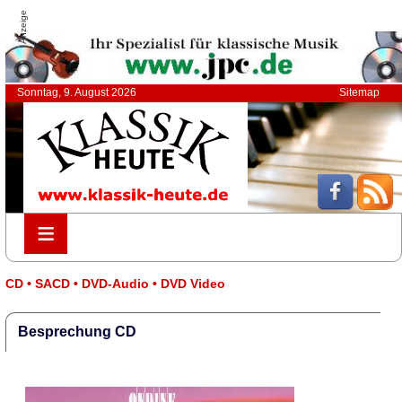
Anzeige
Sonntag, 9. August 2026
Sitemap
≡
≡
CD • SACD • DVD-Audio • DVD Video
Besprechung CD