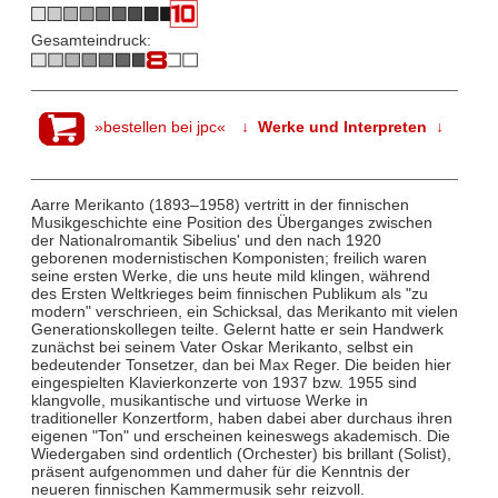
Gesamteindruck:
»bestellen bei jpc«
↓ Werke und Interpreten ↓
Aarre Merikanto (1893–1958) vertritt in der finnischen
Musikgeschichte eine Position des Überganges zwischen
der Nationalromantik Sibelius' und den nach 1920
geborenen modernistischen Komponisten; freilich waren
seine ersten Werke, die uns heute mild klingen, während
des Ersten Weltkrieges beim finnischen Publikum als "zu
modern" verschrieen, ein Schicksal, das Merikanto mit vielen
Generationskollegen teilte. Gelernt hatte er sein Handwerk
zunächst bei seinem Vater Oskar Merikanto, selbst ein
bedeutender Tonsetzer, dan bei Max Reger. Die beiden hier
eingespielten Klavierkonzerte von 1937 bzw. 1955 sind
klangvolle, musikantische und virtuose Werke in
traditioneller Konzertform, haben dabei aber durchaus ihren
eigenen "Ton" und erscheinen keineswegs akademisch. Die
Wiedergaben sind ordentlich (Orchester) bis brillant (Solist),
präsent aufgenommen und daher für die Kenntnis der
neueren finnischen Kammermusik sehr reizvoll.