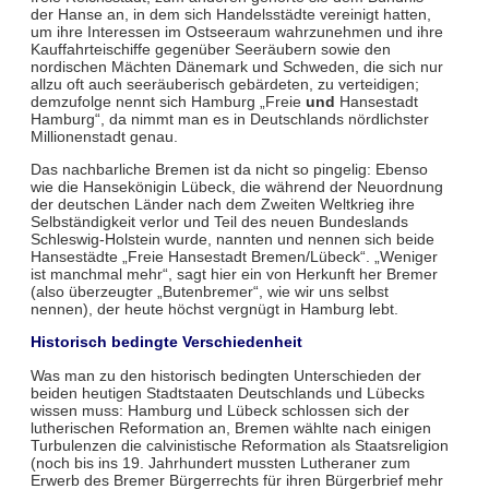
der Hanse an, in dem sich Handelsstädte vereinigt hatten,
um ihre Interessen im Ostseeraum wahr­zunehmen und ihre
Kauffahrteischiffe gegenüber Seeräubern sowie den
nordischen Mächten Dä­nemark und Schwe­den, die sich nur
allzu oft auch seeräuberisch gebärdeten, zu vertei­digen;
demzufolge nennt sich Hamburg „Freie
und
Hansestadt
Hamburg“, da nimmt man es in Deutschlands nörd­lichster
Millionenstadt genau.
Das nachbarliche Bremen ist da nicht so pingelig: Ebenso
wie die Hanse­königin Lübeck, die während der Neuordnung
der deutschen Länder nach dem Zweiten Welt­krieg ihre
Selbständigkeit verlor und Teil des neuen Bundeslands
Schleswig-Holstein wurde, nannten und nen­nen sich beide
Hansestädte „Freie Hansestadt Bremen/Lübeck“. „Weniger
ist manchmal mehr“, sagt hier ein von Herkunft her Bremer
(also überzeugter „Butenbremer“, wie wir uns selbst
nennen), der heute höchst vergnügt in Hamburg lebt.
Historisch bedingte Verschiedenheit
Was man zu den historisch bedingten Unterschieden der
beiden heutigen Stadtstaaten Deutsch­lands und Lübecks
wissen muss: Hamburg und Lübeck schlossen sich der
lutherischen Reforma­tion an, Bremen wählte nach einigen
Turbulenzen die calvinistische Reformation als Staatsreligi­on
(noch bis ins 19. Jahrhundert mussten Lutheraner zum
Erwerb des Bremer Bürgerrechts für ihren Bürgerbrief mehr