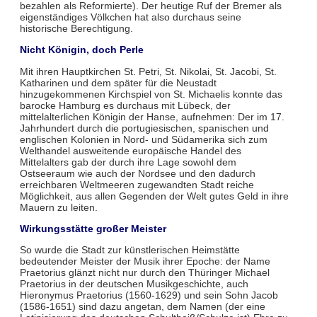
bezahlen als Reformierte). Der heutige Ruf der Bremer als
eigenständi­ges Völkchen hat also durchaus seine
historische Berechtigung.
Nicht Königin, doch Perle
Mit ihren Hauptkirchen St. Petri, St. Nikolai, St. Jacobi, St.
Katharinen und dem später für die Neustadt
hinzugekommenen Kirchspiel von St. Michaelis konnte das
barocke Hamburg es durchaus mit Lübeck, der
mittelalterlichen Königin der Hanse, aufnehmen: Der im 17.
Jahrhun­dert durch die portugiesischen, spanischen und
englischen Kolonien in Nord- und Südamerika sich zum
Welthan­del aus­weitende eu­ropäische Handel des
Mittelalters gab der durch ihre Lage sowohl dem
Ostseeraum wie auch der Nordsee und den dadurch
erreichbaren Weltmeeren zu­gewandten Stadt reiche
Möglichkeit, aus allen Gegenden der Welt gutes Geld in ihre
Mauern zu leiten.
Wirkungsstätte großer Meister
So wurde die Stadt zur künstlerischen Heimstätte
bedeutender Meister der Musik ihrer Epoche: der Name
Praetorius glänzt nicht nur durch den Thüringer Michael
Praetorius in der deutschen Musikgeschichte, auch
Hieronymus Praetorius (1560-1629) und sein Sohn Jacob
(1586-1651) sind dazu angetan, dem Namen (der eine