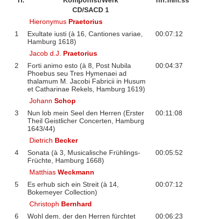
Tr.
Komponist/Werk
hh:mm:ss
CD/SACD 1
Hieronymus
Praetorius
1
Exultate iusti (à 16, Cantiones variae,
00:07:12
Hamburg 1618)
Jacob d.J.
Praetorius
2
Forti animo esto (à 8, Post Nubila
00:04:37
Phoebus seu Tres Hymenaei ad
thalamum M. Jacobi Fabricii in Husum
et Catharinae Rekels, Hamburg 1619)
Johann
Schop
3
Nun lob mein Seel den Herren (Erster
00:11:08
Theil Geistlicher Concerten, Hamburg
1643/44)
Dietrich
Becker
4
Sonata (à 3, Musicalische Frühlings-
00:05:52
Früchte, Hamburg 1668)
Matthias
Weckmann
5
Es erhub sich ein Streit (à 14,
00:07:12
Bokemeyer Collection)
Christoph
Bernhard
6
Wohl dem, der den Herren fürchtet
00:06:23