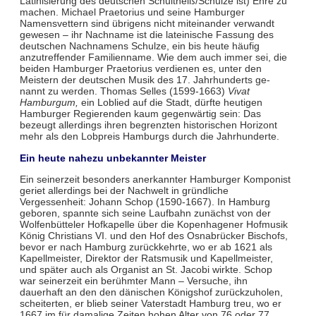
Latinisie­rung des deutschen Schultheiß/Schulze ist) Ehre zu
machen. Michael Praetorius und seine Hamburger
Namensvettern sind üb­rigens nicht miteinander verwandt
gewesen – ihr Nachname ist die latei­nische Fassung des
deut­schen Nach­namens Schulze, ein bis heute häufig
anzutreffender Familienname. Wie dem auch immer sei, die
beiden Hamburger Praetorius verdienen es, unter den
Meistern der deutschen Musik des 17. Jahrhunderts ge­
nannt zu werden. Thomas Selles (1599-1663)
Vivat
Hamburgum,
ein Loblied auf die Stadt, dürfte heutigen
Hamburger Regierenden kaum gegenwärtig sein: Das
bezeugt allerdings ihren be­grenzten historischen Horizont
mehr als den Lobpreis Hamburgs durch die Jahrhunder­te.
Ein heute nahezu unbekannter Meister
Ein seinerzeit besonders anerkannter Hamburger Komponist
geriet allerdings bei der Nach­welt in gründliche
Vergessenheit: Johann Schop (1590-1667). In Hamburg
geboren, spann­te sich seine Laufbahn zunächst von der
Wolfenbütteler Hofkapelle über die Kopenhagener Hofmusik
Kö­nig Christians VI. und den Hof des Osnabrücker Bischofs,
bevor er nach Hamburg zurück­kehrte, wo er ab 1621 als
Kapellmeister, Direktor der Ratsmusik und Kapellmeister,
und später auch als Organist an St. Jacobi wirkte. Schop
war seinerzeit ein berühmter Mann – Versuche, ihn
dauerhaft an den den dänischen Königshof zurückzuholen,
scheiterten, er blieb seiner Vater­stadt Hamburg treu, wo er
1667 im für damalige Zeiten hohen Alter von 76 oder 77