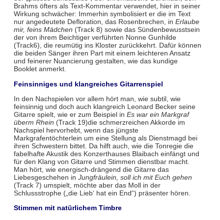
Brahms öfters als Text-Kommentar verwendet, hier in seiner
Wirkung schwächer: Immerhin symbolisiert er die im Text
nur angedeutete Defloration, das Rosenbrechen, in
Erlaube
mir, feins Mädchen
(Track 8) sowie das Sündenbewusstsein
der von ihrem Beichtiger verführten Nonne Gunhilde
(Track6), die reumütig ins Kloster zurückkehrt. Dafür können
die beiden Sänger ihren Part mit einem leichteren Ansatz
und feinerer Nuancierung gestalten, wie das kundige
Booklet anmerkt.
Feinsinniges und klangreiches Gitarrenspiel
In den Nachspielen vor allem hört man, wie subtil, wie
feinsinnig und doch auch klangreich Leonard Becker seine
Gitarre spielt, wie er zum Beispiel in
Es war ein Markgraf
überm Rhein
(Track 19)die schmerzreichen Akkorde im
Nachspiel hervorhebt, wenn das jüngste
Markgrafentöchterlein um eine Stellung als Dienstmagd bei
ihren Schwestern bittet. Da hilft auch, wie die Tonregie die
fabelhafte Akustik des Konzerthauses Blaibach einfängt und
für den Klang von Gitarre und Stimmen dienstbar macht.
Man hört, wie energisch-drängend die Gitarre das
Liebesgeschehen in
Jungfräulein, soll ich mit Euch gehen
(Track 7) umspielt, möchte aber das Moll in der
Schlussstrophe („die Lieb‘ hat ein End“) präsenter hören.
Stimmen mit natürlichem Timbre