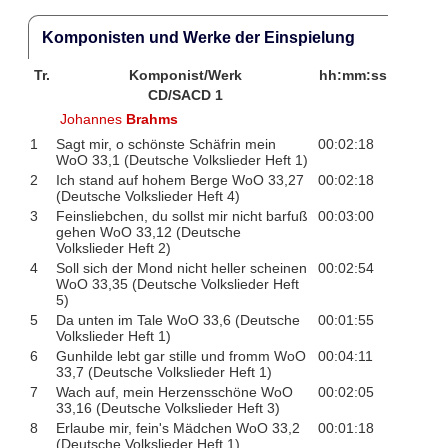
Komponisten und Werke der Einspielung
Tr.
Komponist/Werk
hh:mm:ss
CD/SACD 1
Johannes
Brahms
1
Sagt mir, o schönste Schäfrin mein
00:02:18
WoO 33,1 (Deutsche Volkslieder Heft 1)
2
Ich stand auf hohem Berge WoO 33,27
00:02:18
(Deutsche Volkslieder Heft 4)
3
Feinsliebchen, du sollst mir nicht barfuß
00:03:00
gehen WoO 33,12 (Deutsche
Volkslieder Heft 2)
4
Soll sich der Mond nicht heller scheinen
00:02:54
WoO 33,35 (Deutsche Volkslieder Heft
5)
5
Da unten im Tale WoO 33,6 (Deutsche
00:01:55
Volkslieder Heft 1)
6
Gunhilde lebt gar stille und fromm WoO
00:04:11
33,7 (Deutsche Volkslieder Heft 1)
7
Wach auf, mein Herzensschöne WoO
00:02:05
33,16 (Deutsche Volkslieder Heft 3)
8
Erlaube mir, fein's Mädchen WoO 33,2
00:01:18
(Deutsche Volkslieder Heft 1)