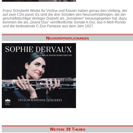
Franz Schuberts Werke für Violine und Klavier haben genau den Umfang, der
auf zwei CDs passt. Es sind die drei Sonaten des Neunzehnjährigen, die der
geschäftstüchtige Verleger Diabelli als „Sonatinen“ herausgegeben hat, dazu
kommen die als „Grand Duo“ veröffentlichte Sonate A-Dur, das h-Moll-Rondo
und die bedeutende C-Dur-Fantasie aus dem Jahr 1827.
Neuveröffentlichungen
Weitere 39 Themen