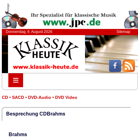
Anzeige
Donnerstag, 6. August 2026
Sitemap
≡
≡
CD • SACD • DVD-Audio • DVD Video
Besprechung CDBrahms
Brahms