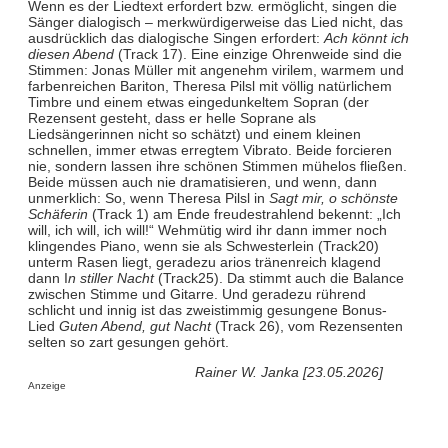
Wenn es der Liedtext erfordert bzw. ermöglicht, singen die
Sänger dialogisch – merkwürdigerweise das Lied nicht, das
ausdrücklich das dialogische Singen erfordert:
Ach könnt ich
diesen Abend
(Track 17). Eine einzige Ohrenweide sind die
Stimmen: Jonas Müller mit angenehm virilem, warmem und
farbenreichen Bariton, Theresa Pilsl mit völlig natürlichem
Timbre und einem etwas eingedunkeltem Sopran (der
Rezensent gesteht, dass er helle Soprane als
Liedsängerinnen nicht so schätzt) und einem kleinen
schnellen, immer etwas erregtem Vibrato. Beide forcieren
nie, sondern lassen ihre schönen Stimmen mühelos fließen.
Beide müssen auch nie dramatisieren, und wenn, dann
unmerklich: So, wenn Theresa Pilsl in
Sagt mir, o schönste
Schäferin
(Track 1) am Ende freudestrahlend bekennt: „Ich
will, ich will, ich will!“ Wehmütig wird ihr dann immer noch
klingendes Piano, wenn sie als Schwesterlein (Track20)
unterm Rasen liegt, geradezu arios tränenreich klagend
dann I
n stiller Nacht
(Track25). Da stimmt auch die Balance
zwischen Stimme und Gitarre. Und geradezu rührend
schlicht und innig ist das zweistimmig gesungene Bonus-
Lied
Guten Abend, gut Nacht
(Track 26), vom Rezensenten
selten so zart gesungen gehört.
Rainer W. Janka [23.05.2026]
Anzeige