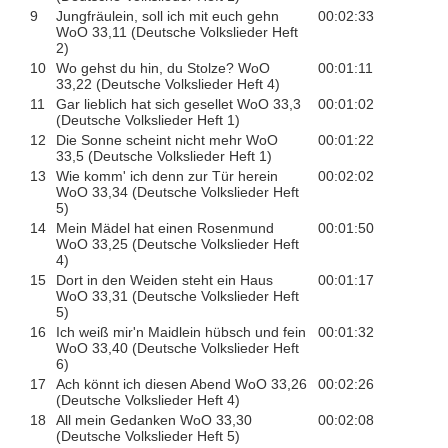
9
Jungfräulein, soll ich mit euch gehn
00:02:33
WoO 33,11 (Deutsche Volkslieder Heft
2)
10
Wo gehst du hin, du Stolze? WoO
00:01:11
33,22 (Deutsche Volkslieder Heft 4)
11
Gar lieblich hat sich gesellet WoO 33,3
00:01:02
(Deutsche Volkslieder Heft 1)
12
Die Sonne scheint nicht mehr WoO
00:01:22
33,5 (Deutsche Volkslieder Heft 1)
13
Wie komm' ich denn zur Tür herein
00:02:02
WoO 33,34 (Deutsche Volkslieder Heft
5)
14
Mein Mädel hat einen Rosenmund
00:01:50
WoO 33,25 (Deutsche Volkslieder Heft
4)
15
Dort in den Weiden steht ein Haus
00:01:17
WoO 33,31 (Deutsche Volkslieder Heft
5)
16
Ich weiß mir'n Maidlein hübsch und fein
00:01:32
WoO 33,40 (Deutsche Volkslieder Heft
6)
17
Ach könnt ich diesen Abend WoO 33,26
00:02:26
(Deutsche Volkslieder Heft 4)
18
All mein Gedanken WoO 33,30
00:02:08
(Deutsche Volkslieder Heft 5)