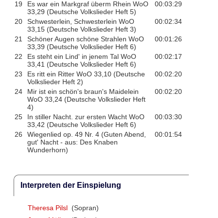
19
Es war ein Markgraf überm Rhein WoO
00:03:29
33,29 (Deutsche Volkslieder Heft 5)
20
Schwesterlein, Schwesterlein WoO
00:02:34
33,15 (Deutsche Volkslieder Heft 3)
21
Schöner Augen schöne Strahlen WoO
00:01:26
33,39 (Deutsche Volkslieder Heft 6)
22
Es steht ein Lind' in jenem Tal WoO
00:02:17
33,41 (Deutsche Volkslieder Heft 6)
23
Es ritt ein Ritter WoO 33,10 (Deutsche
00:02:20
Volkslieder Heft 2)
24
Mir ist ein schön's braun's Maidelein
00:02:20
WoO 33,24 (Deutsche Volkslieder Heft
4)
25
In stiller Nacht. zur ersten Wacht WoO
00:03:30
33,42 (Deutsche Volkslieder Heft 6)
26
Wiegenlied op. 49 Nr. 4 (Guten Abend,
00:01:54
gut' Nacht - aus: Des Knaben
Wunderhorn)
Interpreten der Einspielung
Theresa Pilsl
(Sopran)