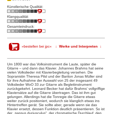
Künstlerische Qualität:
Klangqualität:
Gesamteindruck:
»bestellen bei jpc«
↓ Werke und Interpreten ↓
Um 1800 war das Volksinstrument die Laute, später die
Gitarre – und dann das Klavier. Johannes Brahms hat seine
vielen Volkslieder mit Klavierbegleitung versehen. Die
Sopranistin Theresa Pilsl und der Bariton Jonas Müller sind
für ihre Aufnahme der Auswahl von 25 der insgesamt 49
Volkslieder WoO 33 zur Gitarre als Begleitinstrument
zurückgekehrt. Leonard Becker hat dafür Brahms‘ vollgriffige
Klaviersätze auf die Gitarre übertragen. Das ist ihm gut
gelungen. Allerdings hat die Tonregie die Gitarre etwas
weiter zurück positioniert, wodurch sie klanglich etwas ins
Hintertreffen gerät. Sie sollte aber, gerade wenn sie das
Klavier ersetzt, dessen Funktion deutlich präsentieren. So ist
der „passus duriusculus“, der chromatische Durchlauf, den