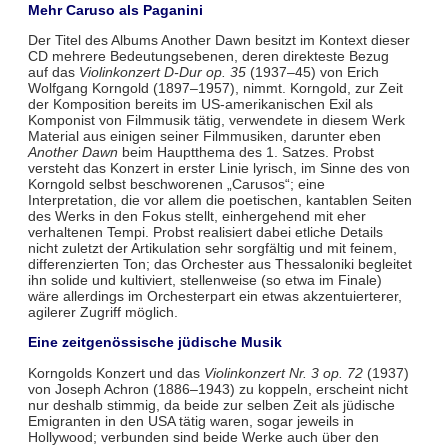
Mehr Caruso als Paganini
Der Titel des Albums Another Dawn besitzt im Kontext dieser
CD mehrere Bedeutungsebenen, deren direkteste Bezug
auf das
Violinkonzert D-Dur op. 35
(1937–45) von Erich
Wolfgang Korngold (1897–1957), nimmt. Korngold, zur Zeit
der Komposition bereits im US-amerikanischen Exil als
Komponist von Filmmusik tätig, verwendete in diesem Werk
Material aus einigen seiner Filmmusiken, darunter eben
Another Dawn
beim Hauptthema des 1. Satzes. Probst
versteht das Konzert in erster Linie lyrisch, im Sinne des von
Korngold selbst beschworenen „Carusos“; eine
Interpretation, die vor allem die poetischen, kantablen Seiten
des Werks in den Fokus stellt, einhergehend mit eher
verhaltenen Tempi. Probst realisiert dabei etliche Details
nicht zuletzt der Artikulation sehr sorgfältig und mit feinem,
differenzierten Ton; das Orchester aus Thessaloniki begleitet
ihn solide und kultiviert, stellenweise (so etwa im Finale)
wäre allerdings im Orchesterpart ein etwas akzentuierterer,
agilerer Zugriff möglich.
Eine zeitgenössische jüdische Musik
Korngolds Konzert und das
Violinkonzert Nr. 3 op. 72
(1937)
von Joseph Achron (1886–1943) zu koppeln, erscheint nicht
nur deshalb stimmig, da beide zur selben Zeit als jüdische
Emigranten in den USA tätig waren, sogar jeweils in
Hollywood; verbunden sind beide Werke auch über den