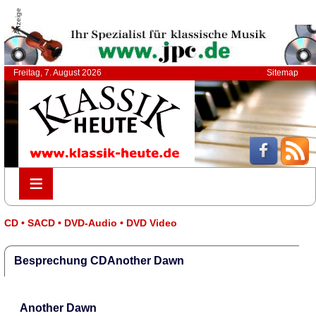
Anzeige
Freitag, 7. August 2026
Sitemap
≡
≡
CD • SACD • DVD-Audio • DVD Video
Besprechung CDAnother Dawn
Another Dawn