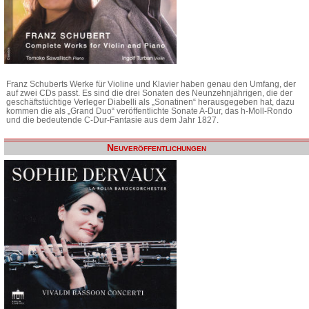
Franz Schuberts Werke für Violine und Klavier haben genau den Umfang, der
auf zwei CDs passt. Es sind die drei Sonaten des Neunzehnjährigen, die der
geschäftstüchtige Verleger Diabelli als „Sonatinen“ herausgegeben hat, dazu
kommen die als „Grand Duo“ veröffentlichte Sonate A-Dur, das h-Moll-Rondo
und die bedeutende C-Dur-Fantasie aus dem Jahr 1827.
Neuveröffentlichungen