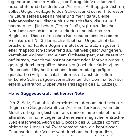
legendären Jascha Heifetz, der Korngolds Violinkonzert
uraufführte und das dritte von Achron in Auftrag gab. Achron,
selbst Geiger, verlagerte des Schwerpunkt seiner Interessen
im Laufe seines Lebens mehr und mehr darauf, eine
zeitgenössische jüdische Musik zu schaffen, die u.a. auf
sogenannten jüdischen „Tropen“ fußt, vgl. dazu Jascha
Nemtsovs wie üblich sehr fundierten und informativen
Begleittext. Diese stilistischen Koordinaten sind in seinem
Violinkonzert Nr. 3 klar nachvollziehbar. Ungeachtet des
brüsken, markanten Beginns mutet der 1. Satz insgesamt
eher rhapsodisch-schweifend an, mit weit geschwungenen,
kantablen Violinsoli und einem Orchesterpart, der wesentlich
auf kurzen, manchmal ostinat anmutenden Motiven aufbaut,
geprägt durch irreguläre, bisweilen (nach der Kadenz) fast
tänzerische Rhythmik und eine freie, modal geprägte,
geschärfte (Poly-)Tonalität. Interessant auch der offen
wirkende Schluss (gewissermaßen auf der Dominante A bei
einem Zentralton D über weite Passagen des 1. Satzes).
Hohe Suggestivkraft mit herber Note
Der 2. Satz, Cantabile überschrieben, demonstriert schon zu
Beginn die Suggestivkraft von Achrons Tonkunst, wenn die
Musik zu Beginn gleichsam aus dunkler Tiefe entsteht und
allmählich in hohe Lagen und eine eine magische, entrückte
Welt entschwebt. Auch das Giocoso des 3. Satzes kommt
nicht ohne Unter- und Zwischentöne aus: ein kapriziöses
Feuerwerk in der Violine wird durchaus herb grundiert,