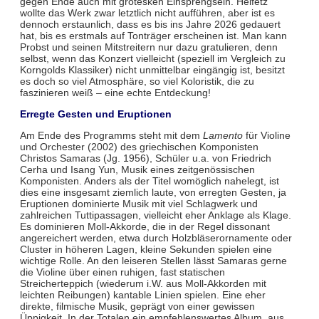
gegen Ende auch mit grotesken Einsprengseln. Heifetz
wollte das Werk zwar letztlich nicht aufführen, aber ist es
dennoch erstaunlich, dass es bis ins Jahre 2026 gedauert
hat, bis es erstmals auf Tonträger erscheinen ist. Man kann
Probst und seinen Mitstreitern nur dazu gratulieren, denn
selbst, wenn das Konzert vielleicht (speziell im Vergleich zu
Korngolds Klassiker) nicht unmittelbar eingängig ist, besitzt
es doch so viel Atmosphäre, so viel Koloristik, die zu
faszinieren weiß – eine echte Entdeckung!
Erregte Gesten und Eruptionen
Am Ende des Programms steht mit dem
Lamento
für Violine
und Orchester (2002) des griechischen Komponisten
Christos Samaras (Jg. 1956), Schüler u.a. von Friedrich
Cerha und Isang Yun, Musik eines zeitgenössischen
Komponisten. Anders als der Titel womöglich nahelegt, ist
dies eine insgesamt ziemlich laute, von erregten Gesten, ja
Eruptionen dominierte Musik mit viel Schlagwerk und
zahlreichen Tuttipassagen, vielleicht eher Anklage als Klage.
Es dominieren Moll-Akkorde, die in der Regel dissonant
angereichert werden, etwa durch Holzbläserornamente oder
Cluster in höheren Lagen, kleine Sekunden spielen eine
wichtige Rolle. An den leiseren Stellen lässt Samaras gerne
die Violine über einen ruhigen, fast statischen
Streicherteppich (wiederum i.W. aus Moll-Akkorden mit
leichten Reibungen) kantable Linien spielen. Eine eher
direkte, filmische Musik, geprägt von einer gewissen
Üppigkeit. In der Totalen ein empfehlenswertes Album, aus