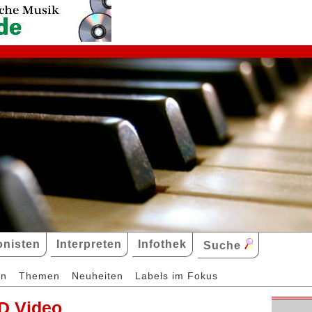
nisten
Interpreten
Infothek
Suche
en
Themen
Neuheiten
Labels im Fokus
D Video