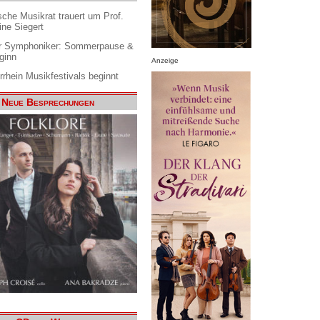
che Musikrat trauert um Prof.
ine Siegert
 Symphoniker: Sommerpause &
ginn
Anzeige
rrhein Musikfestivals beginnt
Neue Besprechungen