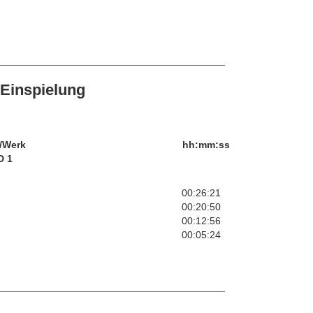
Einspielung
/Werk
hh:mm:ss
D 1
00:26:21
00:20:50
00:12:56
00:05:24