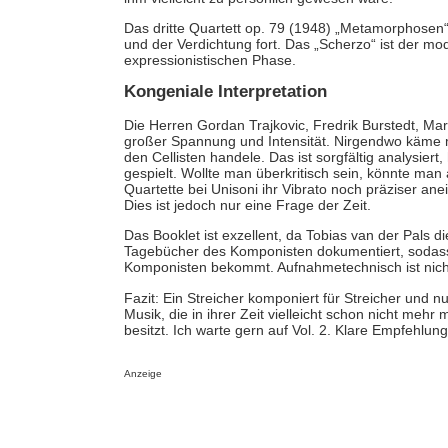
Das dritte Quartett op. 79 (1948) „Metamorphosen“ 
und der Verdichtung fort. Das „Scherzo“ ist der mo
expressionistischen Phase.
Kongeniale Interpretation
Die Herren Gordan Trajkovic, Fredrik Burstedt, Ma
großer Spannung und Intensität. Nirgendwo käme ma
den Cellisten handele. Das ist sorgfältig analysier
gespielt. Wollte man überkritisch sein, könnte ma
Quartette bei Unisoni ihr Vibrato noch präziser an
Dies ist jedoch nur eine Frage der Zeit.
Das Booklet ist exzellent, da Tobias van der Pals
Tagebücher des Komponisten dokumentiert, sodass 
Komponisten bekommt. Aufnahmetechnisch ist nichts
Fazit: Ein Streicher komponiert für Streicher und n
Musik, die in ihrer Zeit vielleicht schon nicht me
besitzt. Ich warte gern auf Vol. 2. Klare Empfehlung
Anzeige