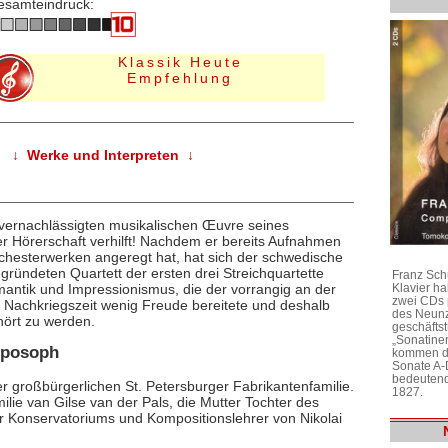
esamteindruck:
Klassik Heute
Empfehlung
↓ Werke und Interpreten ↓
vernachlässigten musikalischen Œuvre seines
r Hörerschaft verhilft! Nachdem er bereits Aufnahmen
hesterwerken angeregt hat, hat sich der schwedische
egründeten Quartett der ersten drei Streichquartette
Franz Sch
Klavier h
ntik und Impressionismus, die der vorrangig an der
zwei CDs 
r Nachkriegszeit wenig Freude bereitete und deshalb
des Neunz
hört zu werden.
geschäftst
„Sonatine
roposoph
kommen di
Sonate A-
bedeutend
 großbürgerlichen St. Petersburger Fabrikantenfamilie.
1827.
ilie van Gilse van der Pals, die Mutter Tochter des
r Konservatoriums und Kompositionslehrer von Nikolai