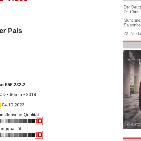
Der Deuts
Dr. Christ
Münchner
Saisonbe
er Pals
22. Niede
po 555 282-2
CD • 66min • 2019
04.10.2023
nstlerische Qualität:
angqualität: