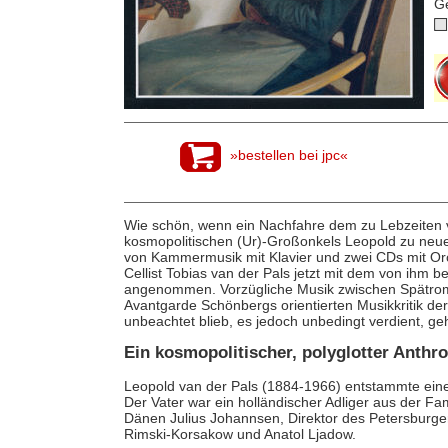
G
»bestellen bei jpc«
Wie schön, wenn ein Nachfahre dem zu Lebzeiten 
kosmopolitischen (Ur)-Großonkels Leopold zu neue
von Kammermusik mit Klavier und zwei CDs mit Orc
Cellist Tobias van der Pals jetzt mit dem von ihm b
angenommen. Vorzügliche Musik zwischen Spätroma
Avantgarde Schönbergs orientierten Musikkritik de
unbeachtet blieb, es jedoch unbedingt verdient, ge
Ein kosmopolitischer, polyglotter Anth
Leopold van der Pals (1884-1966) entstammte einer
Der Vater war ein holländischer Adliger aus der Fam
Dänen Julius Johannsen, Direktor des Petersburge
Rimski-Korsakow und Anatol Ljadow.