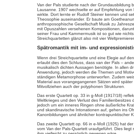
Van der Pals studierte nach der Grundausbildung 
Lausanne. 1907 wechselte er auf Empfehlung von R
wirkte. Dort lernte er Rudolf Steiner kennen und se
Theosophie auseinander. Er baute am Goetheanum 
anthroposophische Gesellschaft Musik zu Jahreszeit
mit Opuszahlen versehenen Kompositionen, darunter
seiner Frau und Kammermusik ist so gut wie nicht
Streichquartetten glänzt also mit vier Weltpremiere
Spätromantik mit im- und expressionist
Wenn drei Streichquartette und eine Elegie auf den
erlaubt dies den Schluss, dass van der Pals – ande
musikalisch dichten Aussagen benötigte. In allen dr
Anwendung, jedoch werden die Themen und Motive i
ständigen Metamorphose unterworfen. Zudem weisen 
Material aus vorangegangenen Sätzen wird später
Mitvollziehen auch der polyphonen Strukturen.
Das erste Quartett op. 33 in g-Moll (1917/18) refl
Weltkrieges und den Verlust des Familienbesitzes d
jedoch um ein inneres Ringen ohne äußerliche Kraf
und skandinavische Intonationen auf, gehen ins O
Kanonbildungen und ähnlicher kontrapunktischer Ku
Das zweite Quartett op. 66 in e-Moll (1925) hat d
vom Van der Pals-Quartett uraufgeführt. Dies liegt
ihm vielleicht zu persönlich gewesen wäre.