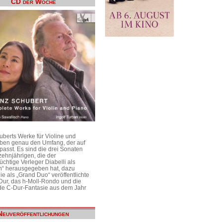
CD der Woche
uberts Werke für Violine und
aben genau den Umfang, der auf
passt. Es sind die drei Sonaten
ehnjährigen, die der
üchtige Verleger Diabelli als
n“ herausgegeben hat, dazu
e als „Grand Duo“ veröffentlichte
Dur, das h-Moll-Rondo und die
e C-Dur-Fantasie aus dem Jahr
Neuveröffentlichungen