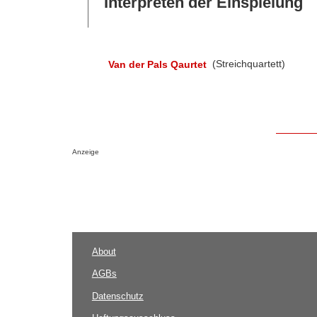
Interpreten der Einspielung
Van der Pals Qaurtet
(Streichquartett)
Anzeige
About
AGBs
Datenschutz