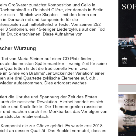
beim Großvater zunächst Komposition und Cello in
achmaninoff zu Reinhold Glière, der damals in Berlin
tzte sich – ähnlich wie Skrjabin – mit den Ideen der
in Dornach mit und komponierte für die
enspielen auf mittelalterliche Texte. Von seinen 252
 3 Sinfonien, ein 45-teiliger Liederzyklus auf den Tod
s im Druck erschienen. Diese Aufnahme von
n.
ischer Würzung
 Tod von Maria Steiner auf einer CD Platz finden,
rs als die meisten Spätromantiker – wenig Zeit für seine
ei Quartetten findet die traditionelle Form zwar
m Sinne von Brahms‘ „entwickelnder Variation“ einer
alle drei Quartette zyklische Elemente auf, d.h.,
 wieder aufgenommen. Dies erfordert waches
ektiert die Unruhe und Spannung der Zeit des Ersten
urch die russische Revolution. Hierbei handelt es sich
takte und Knalleffekte. Die Themen greifen russische
hr und machen durch ihre Merkbarkeit das Verfolgen von
nststücke relativ einfach.
er Komponist nie zur Gänze gehört. Es wurde erst 2018
 nicht an dessen Qualität. Das Booklet vermutet, dass es