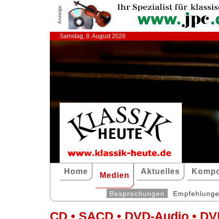
Anzeige
Samstag, 8. August 2026
Home
Aktuelles
Kompo
Medien
Besprechungen
Empfehlung
CD • SACD • DVD-Audio • DV