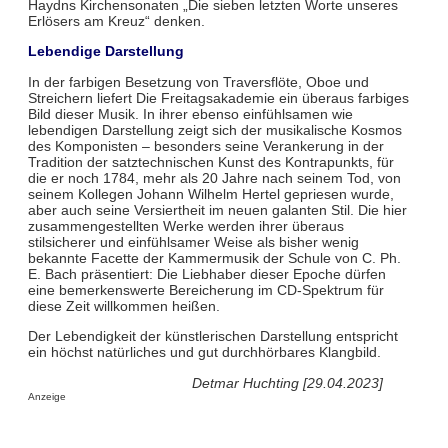
Haydns Kirchensonaten „Die sieben letzten Worte unseres
Erlösers am Kreuz“ denken.
Lebendige Darstellung
In der farbigen Besetzung von Traversflöte, Oboe und
Streichern liefert Die Freitagsakademie ein überaus farbiges
Bild dieser Musik. In ihrer ebenso einfühlsamen wie
lebendigen Darstellung zeigt sich der musikalische Kosmos
des Komponisten – besonders seine Verankerung in der
Tradition der satztechnischen Kunst des Kontrapunkts, für
die er noch 1784, mehr als 20 Jahre nach seinem Tod, von
seinem Kollegen Johann Wilhelm Hertel gepriesen wurde,
aber auch seine Versiertheit im neuen galanten Stil. Die hier
zusammengestellten Werke werden ihrer überaus
stilsicherer und einfühlsamer Weise als bisher wenig
bekannte Facette der Kammermusik der Schule von C. Ph.
E. Bach präsentiert: Die Liebhaber dieser Epoche dürfen
eine bemerkenswerte Bereicherung im CD-Spektrum für
diese Zeit willkommen heißen.
Der Lebendigkeit der künstlerischen Darstellung entspricht
ein höchst natürliches und gut durchhörbares Klangbild.
Detmar Huchting [29.04.2023]
Anzeige