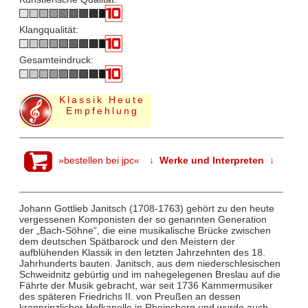
Klangqualität:
Gesamteindruck:
Klassik Heute
Empfehlung
»bestellen bei jpc«
↓ Werke und Interpreten ↓
Johann Gottlieb Janitsch (1708-1763) gehört zu den heute
vergessenen Komponisten der so genannten Generation
der „Bach-Söhne“, die eine musikalische Brücke zwischen
dem deutschen Spätbarock und den Meistern der
aufblühenden Klassik in den letzten Jahrzehnten des 18.
Jahrhunderts bauten. Janitsch, aus dem niederschlesischen
Schweidnitz gebürtig und im nahegelegenen Breslau auf die
Fährte der Musik gebracht, war seit 1736 Kammermusiker
des späteren Friedrichs II. von Preußen an dessen
kronprinzlicher Hofkapelle in Rheinsberg und wurde auch