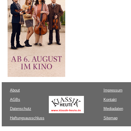
About
Impressum
AGBs
Kontakt
Datenschutz
Mediadaten
Haftungsausschluss
Sitemap