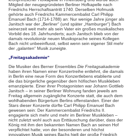
Mitglied der neugegründeten Berliner Hofkapelle nach
Friedrichs Herrschaftsantritt 1740. Derselben Hofmusik
gehörte auch Friedrichs Kammercembalist Carl Philipp
Emanuel Bach (1714-1788) an: Nur wenige Jahre jünger als
Janitsch war der „Berliner“ (und später „Hamburger“) Bach
seinerzeit weit mehr als sein Vater ein großes musikalisches
Vorbild des 18. Jahrhunderts; auch Janitsch blieb von der
damals revolutionär neuen Musiksprache seines Kollegen
Bach nicht unbeeinflusst, selbst wenn sein eigener Stil mehr
der „galanten“ Musik zuneigte.
„Freitagsakademie“
Die Musiker des Berner Ensembles
Die Freitagsakademie
haben ihren Namen einer Konzertreihe entlehnt, die damals
in Berlin eine neue Form des Konzertlebens etablierte und
die das bürgerliche gegenüber dem höfischen Musikleben
emanzipierte. Einer ihrer Protagonisten war Johann Gottlieb
Janitsch – in seiner Berliner Wohnung fanden jeweils am
Freitag allgemein zugängliche Konzerte statt, die auch dem
wohlhabenden Bürgertum Berlins offenstanden. Einer der
Stars dieser Konzerte dürfte Carl Philipp Emanuel Bach
gewesen sein: Der Kammercembalist Friedrichs II.
engagierte sich mehr und mehr im Berliner Musikleben –
nicht zuletzt wohl auch aus Enttäuschung darüber, dass der
König mit ihm den bekannten Namen Bach an seinen Hof
verpflichtet hatte; von der besonderen und höchst
innovativen Musik seines Bachs hielt der große Friedrich