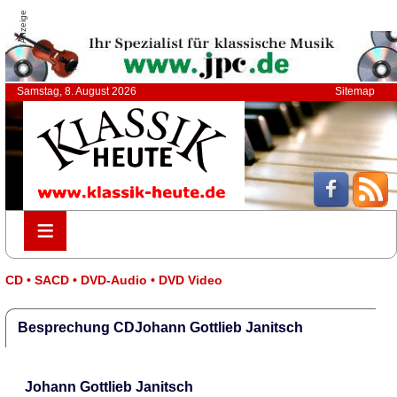
Anzeige
Samstag, 8. August 2026
Sitemap
≡
≡
CD • SACD • DVD-Audio • DVD Video
Besprechung CDJohann Gottlieb Janitsch
Johann Gottlieb Janitsch