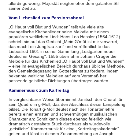
allerdings wenig. Majestät neigten eher dem galanten Stil
seiner Zeit zu.
Vom Liebeslied zum Passionschoral
„O Haupt voll Blut und Wunden“ teilt wie viele alte
evangelische Kirchenlieder seine Melodie mit einem
populären weltlichen Lied: Hans Leo Hassler (1564-1612)
schrieb sie auf das Gedicht „Mein G’müt ist mir verwirret,
das macht ein Jungfrau zart“ und veröffentlichte das
Liebeslied 1601 in seiner Sammlung „Lustgarten neuer
deutscher Gesäng“. 1656 übernahm Johann Crüger die
Melodie für das Kirchenlied „O Haupt voll Blut und Wunden“
– eine im evangelischen Bereich durchaus übliche Methode,
den Gemeindegesang im Gottesdienst zu fördern, indem
bekannte weltliche Melodien auf vom Versmaß her
passende geistliche Dichtungen übertragen wurden.
Kammermusik zum Karfreitag
In vergleichbarer Weise übernimmt Janitsch den Choral für
sein Quadro in g-Moll, das den Abschluss dieser Einspielung
bildet. Die Tonart g-Moll deutet nach der Tonartenlehre
bereits einen ernsten und schwermütigen musikalischen
Charakter an: Somit kann dieses ebenso feierlich wie
dramatisch gestaltete Stück durchaus als würdevolle
„geistliche“ Kammermusik für eine „Karfreitagsakademie“
gelten und lässt in diesem Zusammenhang an Joseph