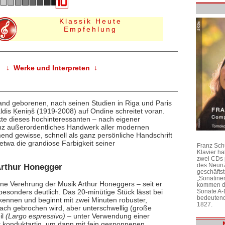
Klassik Heute
Empfehlung
↓ Werke und Interpreten ↓
nd geborenen, nach seinen Studien in Riga und Paris
dis Ķeniņš (1919-2008) auf Ondine schreitet voran.
kte dieses hochinteressanten – nach eigener
ganz außerordentliches Handwerk aller modernen
end gewisse, schnell als ganz persönliche Handschrift
twa die grandiose Farbigkeit seiner
Franz Sch
Klavier h
zwei CDs 
des Neunz
Arthur Honegger
geschäftst
„Sonatine
ne Verehrung der Musik Arthur Honeggers – seit er
kommen di
Sonate A-
besonders deutlich. Das 20-minütige Stück lässt bei
bedeutend
rkennen und beginnt mit zwei Minuten robuster,
1827.
fach gebrochen wird, aber unterschwellig (große
il
(Largo espressivo)
– unter Verwendung einer
st konduktartig, um dann mit fein gesponnenen,