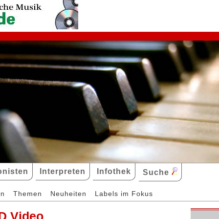
nisten
Interpreten
Infothek
Suche
en
Themen
Neuheiten
Labels im Fokus
D Video