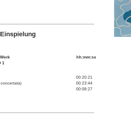
Einspielung
/Werk
hh:mm:ss
 1
00:20:21
 concertata)
00:23:44
00:08:27