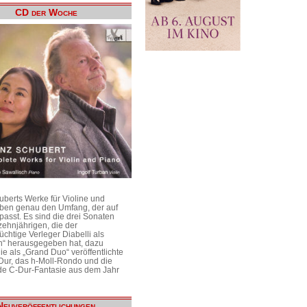
CD der Woche
uberts Werke für Violine und
aben genau den Umfang, der auf
passt. Es sind die drei Sonaten
ehnjährigen, die der
üchtige Verleger Diabelli als
n“ herausgegeben hat, dazu
e als „Grand Duo“ veröffentlichte
Dur, das h-Moll-Rondo und die
e C-Dur-Fantasie aus dem Jahr
Neuveröffentlichungen