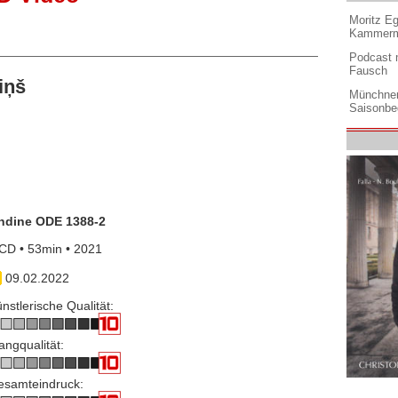
Moritz Eg
Kammermu
Podcast m
Fausch
iņš
Münchner
Saisonbe
ndine ODE 1388-2
CD • 53min • 2021
09.02.2022
nstlerische Qualität:
angqualität:
esamteindruck: