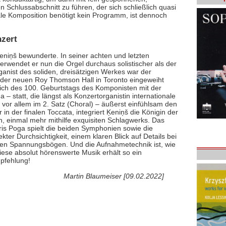
 Schlussabschnitt zu führen, der sich schließlich quasi
ionale Komposition benötigt kein Programm, ist dennoch
nzert
eniņš bewunderte. In seiner achten und letzten
verwendet er nun die Orgel durchaus solistischer als der
anist des soliden, dreisätzigen Werkes war der
t der neuen Roy Thomson Hall in Toronto eingeweiht
sslich des 100. Geburtstags des Komponisten mit der
 – statt, die längst als Konzertorganistin internationale
 vor allem im 2. Satz (Choral) – äußerst einfühlsam den
ur in der finalen Toccata, integriert Ķeniņš die Königin der
n, einmal mehr mithilfe exquisiten Schlagwerks. Das
is Poga spielt die beiden Symphonien sowie die
kter Durchsichtigkeit, einem klaren Blick auf Details bei
oßen Spannungsbögen. Und die Aufnahmetechnik ist, wie
iese absolut hörenswerte Musik erhält so ein
pfehlung!
Martin Blaumeiser [09.02.2022]