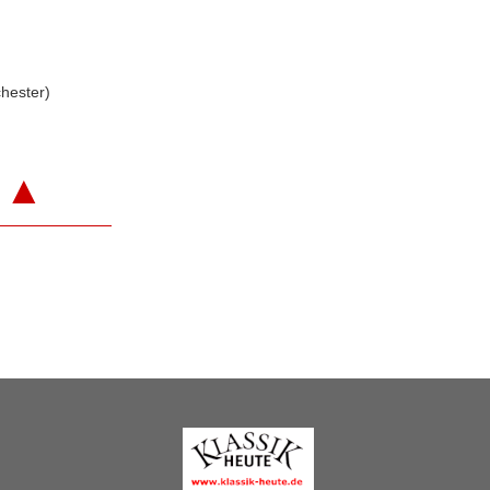
hester)
▲