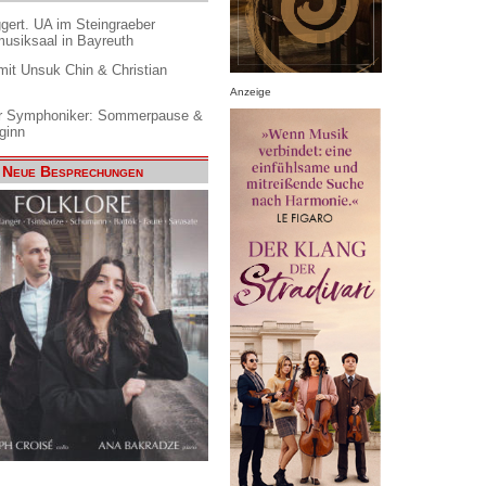
gert. UA im Steingraeber
siksaal in Bayreuth
it Unsuk Chin & Christian
Anzeige
 Symphoniker: Sommerpause &
ginn
Neue Besprechungen