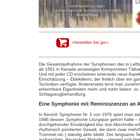
»bestellen bei jpc«
Die Gesamtaufnahme der Symphonien des in Lettla
ab 1951 in Kanada ansässigen Komponisten Tālival
Und mit jeder CD erscheinen einerseits neue Aspe
Einschätzung – Eklektikers, der freilich über ein 
Techniken verfügte. Andererseits lernt man zunehm
erkennbare Eigenheiten mehr und mehr lieben: so e
Schlagzeugbehandlung.
Eine Symphonie mit Reminiszenzen an 
In Ķeniņš‘ Symphonie Nr. 5 von 1976 spürt man sei
1946 dessen
Symphonie Liturgique
gehört hatte – 
durchgehender Einsätzigkeit klar drei Abschnitte e
rhythmisch pointierter Gewalt, die dann zwar mehr
Trommel etc.) ständig aktiv bleibt. Der langsame Te
archaischen, litauischen Melodie – steigert sich fa