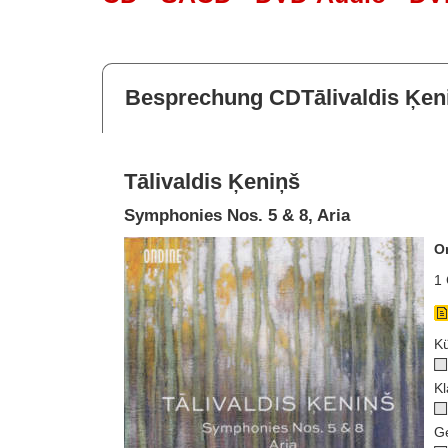
Besprechung CDTālivaldis Ķen
Tālivaldis Ķeniņš
Symphonies Nos. 5 & 8, Aria
O
1 
Kü
Kl
G