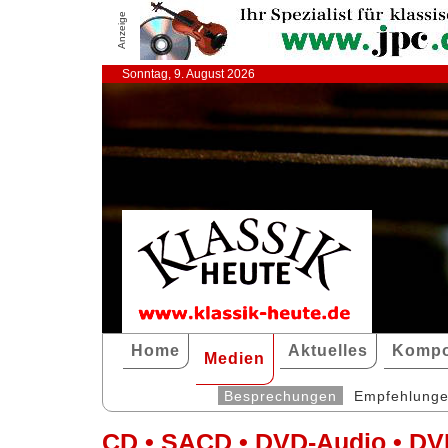
Anzeige
Sonntag, 9. August 2026
Home
Aktuelles
Kompo
Medien
Besprechungen
Empfehlung
CD • SACD • DVD-Audio • DV