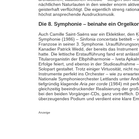
nächtlichen Naturlauten in den wieder enorm aktiven
geisterhaft verflüchtigt. Die eigentlich streng rat
höchst ansprechende Ausdrucksmusik.
Die 8. Symphonie – beinahe ein Orgelko
Auch Camille Saint-Saëns war ein Eklektiker, den Ķ
Symphonie (1986) –
Sinfonia concertata
betitelt – 
Franzose in seiner 3. Symphonie. Uraufführungsorg
Kanadier Patrick Wedd, der bereits das Instrumen
hatte. Die lettische Erstaufführung fand erst anlä
Titularorganistin der Elbphilharmonie – Iveta Apkalna
Erfolge feiert, und ebenso in der Studioaufnahme –
Solopart gestaltet. Trotz einiger Virtuosität, nicht n
Instrumente perfekt ins Orchester – wie zu erwarte
Nationale Symphonieorchester Lettlands unter Andr
tiefgründig klagende
Aria per corde
(1984) mit perfe
gleichzeitig beeindruckender Realisierung der gr
bei den beiden Vorgänger-CDs, ganz vortrefflich. D
überzeugendes Podium und verdient eine klare Em
Anzeige