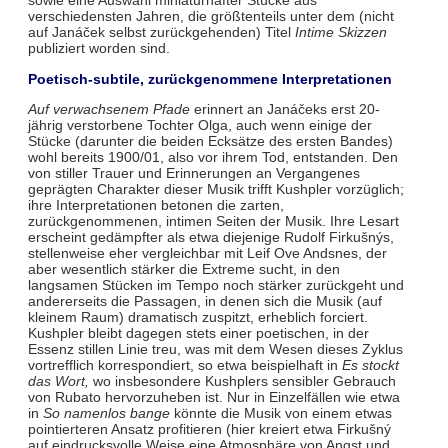
sowie eine Auswahl miniaturhafter Stücke aus
verschiedensten Jahren, die größtenteils unter dem (nicht
auf Janáček selbst zurückgehenden) Titel
Intime Skizzen
publiziert worden sind.
Poetisch-subtile, zurückgenommene Interpretationen
Auf verwachsenem Pfade
erinnert an Janáčeks erst 20-
jährig verstorbene Tochter Olga, auch wenn einige der
Stücke (darunter die beiden Ecksätze des ersten Bandes)
wohl bereits 1900/01, also vor ihrem Tod, entstanden. Den
von stiller Trauer und Erinnerungen an Vergangenes
geprägten Charakter dieser Musik trifft Kushpler vorzüglich;
ihre Interpretationen betonen die zarten,
zurückgenommenen, intimen Seiten der Musik. Ihre Lesart
erscheint gedämpfter als etwa diejenige Rudolf Firkušnýs,
stellenweise eher vergleichbar mit Leif Ove Andsnes, der
aber wesentlich stärker die Extreme sucht, in den
langsamen Stücken im Tempo noch stärker zurückgeht und
andererseits die Passagen, in denen sich die Musik (auf
kleinem Raum) dramatisch zuspitzt, erheblich forciert.
Kushpler bleibt dagegen stets einer poetischen, in der
Essenz stillen Linie treu, was mit dem Wesen dieses Zyklus
vortrefflich korrespondiert, so etwa beispielhaft in
Es stockt
das Wort,
wo insbesondere Kushplers sensibler Gebrauch
von Rubato hervorzuheben ist. Nur in Einzelfällen wie etwa
in
So namenlos bange
könnte die Musik von einem etwas
pointierteren Ansatz profitieren (hier kreiert etwa Firkušný
auf eindrucksvolle Weise eine Atmosphäre von Angst und