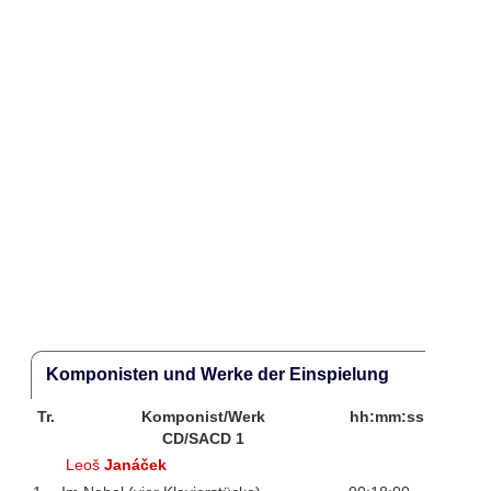
Komponisten und Werke der Einspielung
Tr.
Komponist/Werk
hh:mm:ss
CD/SACD 1
Leoš
Janáček