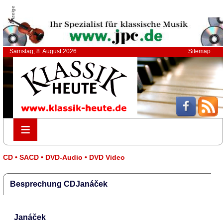
Anzeige
Samstag, 8. August 2026
Sitemap
≡
≡
CD • SACD • DVD-Audio • DVD Video
Besprechung CDJanáček
Janáček