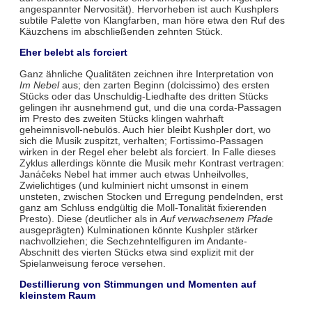
angespannter Nervosität). Hervorheben ist auch Kushplers
subtile Palette von Klangfarben, man höre etwa den Ruf des
Käuzchens im abschließenden zehnten Stück.
Eher belebt als forciert
Ganz ähnliche Qualitäten zeichnen ihre Interpretation von
Im Nebel
aus; den zarten Beginn (dolcissimo) des ersten
Stücks oder das Unschuldig-Liedhafte des dritten Stücks
gelingen ihr ausnehmend gut, und die una corda-Passagen
im Presto des zweiten Stücks klingen wahrhaft
geheimnisvoll-nebulös. Auch hier bleibt Kushpler dort, wo
sich die Musik zuspitzt, verhalten; Fortissimo-Passagen
wirken in der Regel eher belebt als forciert. In Falle dieses
Zyklus allerdings könnte die Musik mehr Kontrast vertragen:
Janáčeks Nebel hat immer auch etwas Unheilvolles,
Zwielichtiges (und kulminiert nicht umsonst in einem
unsteten, zwischen Stocken und Erregung pendelnden, erst
ganz am Schluss endgültig die Moll-Tonalität fixierenden
Presto). Diese (deutlicher als in
Auf verwachsenem Pfade
ausgeprägten) Kulminationen könnte Kushpler stärker
nachvollziehen; die Sechzehntelfiguren im Andante-
Abschnitt des vierten Stücks etwa sind explizit mit der
Spielanweisung feroce versehen.
Destillierung von Stimmungen und Momenten auf
kleinstem Raum