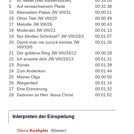
1
Im Nebel (vier Klavierstücke)
00:18:00
5
Auf verwachsenem Pfade
00:32:38
15
Kleinseiten-Palais JW VIII/31
00:00:51
16
Ohne Titel JW VIII/29
00:00:49
17
Melodie JW VIII/26
00:00:43
18
Moderato JW VIII/21
00:01:13
19
Nur blindes Schicksal? JW VIII/33/3
00:01:07
20
Damit man nie zurück könnte JW
00:01:26
VIII/33/5
21
Der goldene Ring JW VIII/33/12
00:00:28
22
Ich erwarte dich JW VIII/33/13
00:01:21
23
Rondo
00:01:39
24
Zum Andenken
00:01:44
25
Meiner Olga
00:00:50
26
Wiegenlied
00:01:14
27
Eine Erinnerung
00:01:32
28
Geboren ist Herr Jesus Christ
00:01:02
Interpreten der Einspielung
Olena
Kushpler
(Klavier)