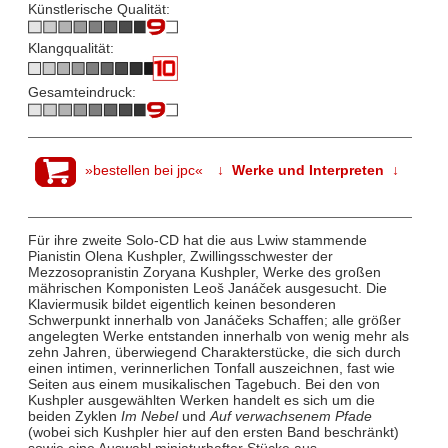
Künstlerische Qualität:
Klangqualität:
Gesamteindruck:
»bestellen bei jpc«
↓ Werke und Interpreten ↓
Für ihre zweite Solo-CD hat die aus Lwiw stammende
Pianistin Olena Kushpler, Zwillingsschwester der
Mezzosopranistin Zoryana Kushpler, Werke des großen
mährischen Komponisten Leoš Janáček ausgesucht. Die
Klaviermusik bildet eigentlich keinen besonderen
Schwerpunkt innerhalb von Janáčeks Schaffen; alle größer
angelegten Werke entstanden innerhalb von wenig mehr als
zehn Jahren, überwiegend Charakterstücke, die sich durch
einen intimen, verinnerlichen Tonfall auszeichnen, fast wie
Seiten aus einem musikalischen Tagebuch. Bei den von
Kushpler ausgewählten Werken handelt es sich um die
beiden Zyklen
Im Nebel
und
Auf verwachsenem Pfade
(wobei sich Kushpler hier auf den ersten Band beschränkt)