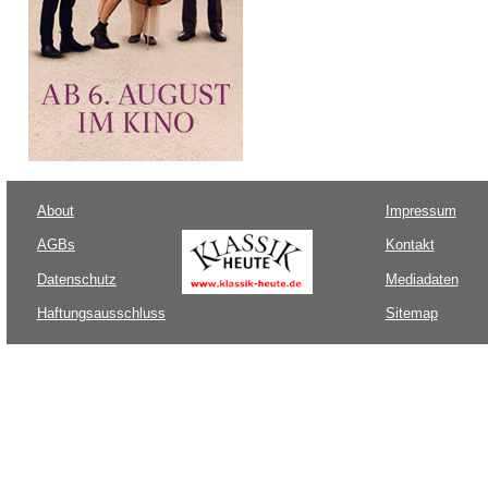
About
Impressum
AGBs
Kontakt
Datenschutz
Mediadaten
Haftungsausschluss
Sitemap