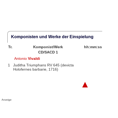
Komponisten und Werke der Einspielung
Tr.
Komponist/Werk
hh:mm:ss
CD/SACD 1
Antonio
Vivaldi
1
Juditha Triumphans RV 645 (devicta
Holofernes barbarie, 1716)
▲
Anzeige