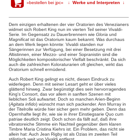
»bestellen bei jpc«
↓ Werke und Interpreten ↓
Dem einzigen erhaltenen der vier Oratorien des Venezianers
widmet sich Robert King nun im vierten Teil seiner Vivaldi-
Serie. Im Gegensatz zu Dauerbrennern wie
Gloria
und
Magnificat
ist das Oratorium kaum bekannt. Was durchaus
an dem Werk liegen könnte: Vivaldi standen nur
Sängerinnen zur Verfügung, bei einer Besetzung mit drei
Altistinnen, einer Mezzo- und einer Sopranistin sind die
Möglichkeiten kompositorischer Vielfalt beschränkt. Da sich
auch die zahlreichen Koloraturarien oft gleichen, wirkt das
Oratorium schnell ermüdend.
Auch Robert King gelingt es nicht, diesen Eindruck zu
widerlegen. Denn mit seiner Lesart geht er über vieles
glättend hinweg. Zwar begünstigt dies sein hervorragendes
King's Consort, das vor allem in sanften Szenen mit
lieblichen Soli aufwartet. Doch so manchen Arien-Beginn
(
Agitata infido
) wünscht man sich packender. Ann Murray in
der Titelrolle würde hier sicher gern mehr geben. Denn das
Opernhafte liegt ihr, wie sie in ihrer Einstiegsarie Quo cum
patriae deutlich zeigt. Doch schon da fällt auf, daß ihre
vibratoreiche Stimme ein Nachteil gegenüber dem klaren
Timbre Maria Cristina Kiehrs ist. Ein Problem, das nicht sie
allein hat: Auch Jean Rigby ist als Ozias im zweiten Teil
stilistisch weit von Vivaldi entfernt.