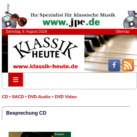
Anzeige
Samstag, 8. August 2026
Sitemap
≡
≡
CD • SACD • DVD-Audio • DVD Video
Besprechung CD