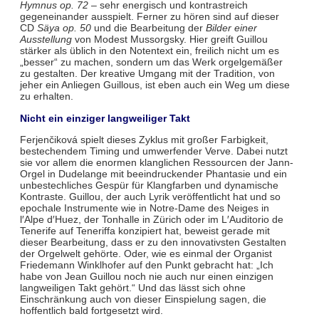
Hymnus op. 72
– sehr energisch und kontrastreich
gegeneinander ausspielt. Ferner zu hören sind auf dieser
CD
Säya op. 50
und die Bearbeitung der
Bilder einer
Ausstellung
von Modest Mussorgsky. Hier greift Guillou
stärker als üblich in den Notentext ein, freilich nicht um es
„besser“ zu machen, sondern um das Werk orgelgemäßer
zu gestalten. Der kreative Umgang mit der Tradition, von
jeher ein Anliegen Guillous, ist eben auch ein Weg um diese
zu erhalten.
Nicht ein einziger langweiliger Takt
Ferjenčiková spielt dieses Zyklus mit großer Farbigkeit,
bestechendem Timing und umwerfender Verve. Dabei nutzt
sie vor allem die enormen klanglichen Ressourcen der Jann-
Orgel in Dudelange mit beeindruckender Phantasie und ein
unbestechliches Gespür für Klangfarben und dynamische
Kontraste. Guillou, der auch Lyrik veröffentlicht hat und so
epochale Instrumente wie in Notre-Dame des Neiges in
l′Alpe d′Huez, der Tonhalle in Zürich oder im L′Auditorio de
Tenerife auf Teneriffa konzipiert hat, beweist gerade mit
dieser Bearbeitung, dass er zu den innovativsten Gestalten
der Orgelwelt gehörte. Oder, wie es einmal der Organist
Friedemann Winklhofer auf den Punkt gebracht hat: „Ich
habe von Jean Guillou noch nie auch nur einen einzigen
langweiligen Takt gehört.“ Und das lässt sich ohne
Einschränkung auch von dieser Einspielung sagen, die
hoffentlich bald fortgesetzt wird.