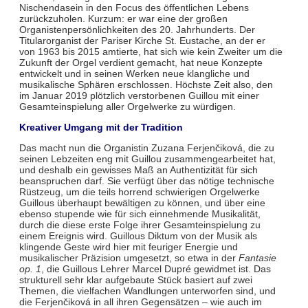
Nischendasein in den Focus des öffentlichen Lebens
zurückzuholen. Kurzum: er war eine der großen
Organistenpersönlichkeiten des 20. Jahrhunderts. Der
Titularorganist der Pariser Kirche St. Eustache, an der er
von 1963 bis 2015 amtierte, hat sich wie kein Zweiter um die
Zukunft der Orgel verdient gemacht, hat neue Konzepte
entwickelt und in seinen Werken neue klangliche und
musikalische Sphären erschlossen. Höchste Zeit also, den
im Januar 2019 plötzlich verstorbenen Guillou mit einer
Gesamteinspielung aller Orgelwerke zu würdigen.
Kreativer Umgang mit der Tradition
Das macht nun die Organistin Zuzana Ferjenčiková, die zu
seinen Lebzeiten eng mit Guillou zusammengearbeitet hat,
und deshalb ein gewisses Maß an Authentizität für sich
beanspruchen darf. Sie verfügt über das nötige technische
Rüstzeug, um die teils horrend schwierigen Orgelwerke
Guillous überhaupt bewältigen zu können, und über eine
ebenso stupende wie für sich einnehmende Musikalität,
durch die diese erste Folge ihrer Gesamteinspielung zu
einem Ereignis wird. Guillous Diktum von der Musik als
klingende Geste wird hier mit feuriger Energie und
musikalischer Präzision umgesetzt, so etwa in der
Fantasie
op. 1
, die Guillous Lehrer Marcel Dupré gewidmet ist. Das
strukturell sehr klar aufgebaute Stück basiert auf zwei
Themen, die vielfachen Wandlungen unterworfen sind, und
die Ferjenčiková in all ihren Gegensätzen – wie auch im