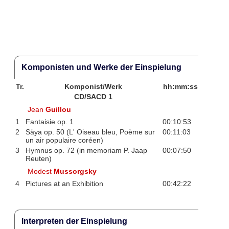
Komponisten und Werke der Einspielung
Tr.
Komponist/Werk
hh:mm:ss
CD/SACD 1
Jean
Guillou
1
Fantaisie op. 1
00:10:53
2
Säya op. 50 (L' Oiseau bleu, Poème sur
00:11:03
un air populaire coréen)
3
Hymnus op. 72 (in memoriam P. Jaap
00:07:50
Reuten)
Modest
Mussorgsky
4
Pictures at an Exhibition
00:42:22
Interpreten der Einspielung