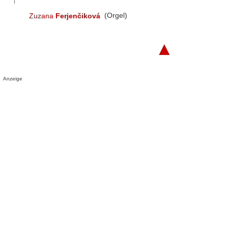
Zuzana
Ferjenčiková
(Orgel)
▲
Anzeige