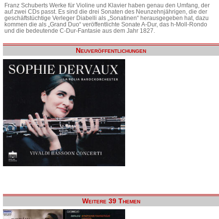
Franz Schuberts Werke für Violine und Klavier haben genau den Umfang, der
auf zwei CDs passt. Es sind die drei Sonaten des Neunzehnjährigen, die der
geschäftstüchtige Verleger Diabelli als „Sonatinen“ herausgegeben hat, dazu
kommen die als „Grand Duo“ veröffentlichte Sonate A-Dur, das h-Moll-Rondo
und die bedeutende C-Dur-Fantasie aus dem Jahr 1827.
Neuveröffentlichungen
Weitere 39 Themen