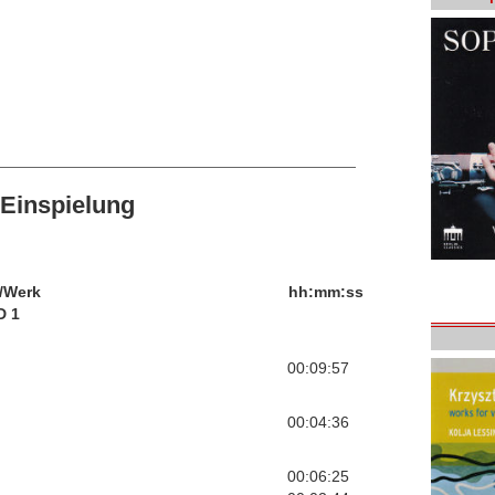
Einspielung
/Werk
hh:mm:ss
D 1
00:09:57
00:04:36
00:06:25