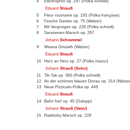
4
Electrophor op. 297 (Polka schnell)
Eduard
Strauß
5
Fleur roumaine op. 192 (Polka française)
6
Fesche Geister op. 75 (Walzer)
7
Mit Vergnügen op. 228 (Polka schnell)
8
Sarazenen-Marsch op. 297
Johann
Schrammel
9
Weana Gmüath (Walzer)
Eduard
Strauß
10
Herz an Herz op. 27 (Polka mazur)
Johann
Strauß (Sohn)
11
Tik-Tak op. 365 (Polka schnell)
12
An der schönen blauen Donau op. 314 (Walzer
13
Neue Pizzicato-Polka op. 449
Eduard
Strauß
14
Bahn frei! op. 45 (Galopp)
Johann
Strauß (Vater)
15
Radetzky-Marsch op. 228