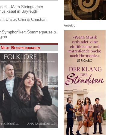
gert. UA im Steingraeber
siksaal in Bayreuth
it Unsuk Chin & Christian
Anzeige
 Symphoniker: Sommerpause &
ginn
Neue Besprechungen