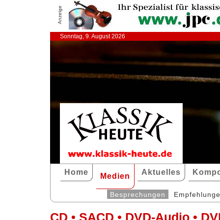
Anzeige
Sonntag, 9. August 2026
Home
Aktuelles
Kompo
Medien
Besprechungen
Empfehlung
CD • SACD • DVD-Audio • DV