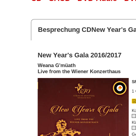
Besprechung CDNew Year's Ga
New Year's Gala 2016/2017
Weana G'müath
Live from the Wiener Konzerthaus
S
1 
Kü
Kl
G