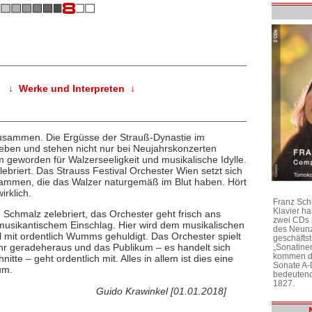
↓ Werke und Interpreten ↓
zusammen. Die Ergüsse der Strauß-Dynastie im
eben und stehen nicht nur bei Neujahrskonzerten
 geworden für Walzerseeligkeit und musikalische Idylle.
lebriert. Das Strauss Festival Orchester Wien setzt sich
ammen, die das Walzer naturgemäß im Blut haben. Hört
irklich.
Franz Sch
Klavier h
 Schmalz zelebriert, das Orchester geht frisch ans
zwei CDs 
musikantischem Einschlag. Hier wird dem musikalischen
des Neunz
 mit ordentlich Wumms gehuldigt. Das Orchester spielt
geschäftst
sehr geradeheraus und das Publikum – es handelt sich
„Sonatine
kommen di
tte – geht ordentlich mit. Alles in allem ist dies eine
Sonate A-
um.
bedeutend
1827.
Guido Krawinkel [01.01.2018]