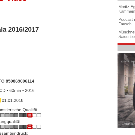
Moritz Eg
Kammermu
Podcast m
Fausch
la 2016/2017
Münchner
Saisonbe
FO 850869006114
CD • 60min • 2016
01.01.2018
nstlerische Qualität:
angqualität:
esamteindruck: