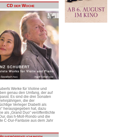
CD der Woche
uberts Werke für Violine und
aben genau den Umfang, der auf
passt. Es sind die drei Sonaten
ehnjährigen, die der
üchtige Verleger Diabelli als
n“ herausgegeben hat, dazu
e als „Grand Duo“ veröffentlichte
Dur, das h-Moll-Rondo und die
e C-Dur-Fantasie aus dem Jahr
Neuveröffentlichungen