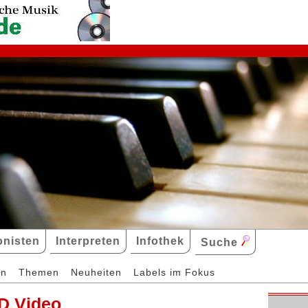
nisten
Interpreten
Infothek
Suche
en
Themen
Neuheiten
Labels im Fokus
D Video