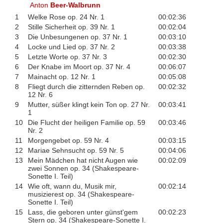
Anton
Beer-Walbrunn
1
Welke Rose op. 24 Nr. 1
00:02:36
2
Stille Sicherheit op. 39 Nr. 1
00:02:04
3
Die Unbesungenen op. 37 Nr. 1
00:03:10
4
Locke und Lied op. 37 Nr. 2
00:03:38
5
Letzte Worte op. 37 Nr. 3
00:02:30
6
Der Knabe im Moort op. 37 Nr. 4
00:06:07
7
Mainacht op. 12 Nr. 1
00:05:08
8
Fliegt durch die zitternden Reben op.
00:02:32
12 Nr. 6
9
Mutter, süßer klingt kein Ton op. 27 Nr.
00:03:41
1
10
Die Flucht der heiligen Familie op. 59
00:03:46
Nr. 2
11
Morgengebet op. 59 Nr. 4
00:03:15
12
Mariae Sehnsucht op. 59 Nr. 5
00:04:06
13
Mein Mädchen hat nicht Augen wie
00:02:09
zwei Sonnen op. 34 (Shakespeare-
Sonette I. Teil)
14
Wie oft, wann du, Musik mir,
00:02:14
musizierest op. 34 (Shakespeare-
Sonette I. Teil)
15
Lass, die geboren unter günst'gem
00:02:23
Stern op. 34 (Shakespeare-Sonette I.