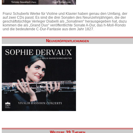
Franz Schuberts Werke für Violine und Klavier haben genau den Umfang, der
auf zwei CDs passt. Es sind die drei Sonaten des Neunzehnjährigen, die der
geschäftstüchtige Verleger Diabelli als „Sonatinen“ herausgegeben hat, dazu
kommen die als „Grand Duo“ veröffentlichte Sonate A-Dur, das h-Moll-Rondo
und die bedeutende C-Dur-Fantasie aus dem Jahr 1827.
Neuveröffentlichungen
Weitere 39 Themen