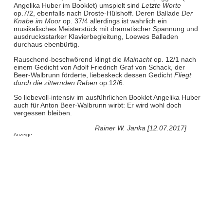
Angelika Huber im Booklet) umspielt sind
Letzte Worte
op.7/2, ebenfalls nach Droste-Hülshoff. Deren Ballade
Der
Knabe im Moor
op. 37/4 allerdings ist wahrlich ein
musikalisches Meisterstück mit dramatischer Spannung und
ausdrucksstarker Klavierbegleitung, Loewes Balladen
durchaus ebenbürtig.
Rauschend-beschwörend klingt die
Mainacht
op. 12/1 nach
einem Gedicht von Adolf Friedrich Graf von Schack, der
Beer-Walbrunn förderte, liebeskeck dessen Gedicht
Fliegt
durch die zitternden Reben
op.12/6.
So liebevoll-intensiv im ausführlichen Booklet Angelika Huber
auch für Anton Beer-Walbrunn wirbt: Er wird wohl doch
vergessen bleiben.
Rainer W. Janka [12.07.2017]
Anzeige