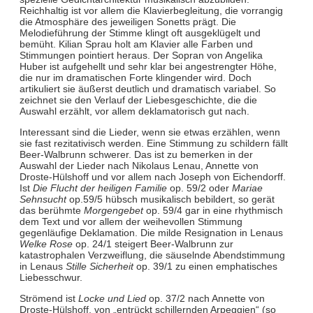
Reichhaltig ist vor allem die Klavierbegleitung, die vorrangig
die Atmosphäre des jeweiligen Sonetts prägt. Die
Melodieführung der Stimme klingt oft ausgeklügelt und
bemüht. Kilian Sprau holt am Klavier alle Farben und
Stimmungen pointiert heraus. Der Sopran von Angelika
Huber ist aufgehellt und sehr klar bei angestrengter Höhe,
die nur im dramatischen Forte klingender wird. Doch
artikuliert sie äußerst deutlich und dramatisch variabel. So
zeichnet sie den Verlauf der Liebesgeschichte, die die
Auswahl erzählt, vor allem deklamatorisch gut nach.
Interessant sind die Lieder, wenn sie etwas erzählen, wenn
sie fast rezitativisch werden. Eine Stimmung zu schildern fällt
Beer-Walbrunn schwerer. Das ist zu bemerken in der
Auswahl der Lieder nach Nikolaus Lenau, Annette von
Droste-Hülshoff und vor allem nach Joseph von Eichendorff.
Ist
Die Flucht der heiligen Familie
op. 59/2 oder
Mariae
Sehnsucht
op.59/5 hübsch musikalisch bebildert, so gerät
das berühmte
Morgengebet
op. 59/4 gar in eine rhythmisch
dem Text und vor allem der weihevollen Stimmung
gegenläufige Deklamation. Die milde Resignation in Lenaus
Welke Rose
op. 24/1 steigert Beer-Walbrunn zur
katastrophalen Verzweiflung, die säuselnde Abendstimmung
in Lenaus
Stille Sicherheit
op. 39/1 zu einen emphatisches
Liebesschwur.
Strömend ist
Locke und Lied
op. 37/2 nach Annette von
Droste-Hülshoff, von „entrückt schillernden Arpeggien“ (so