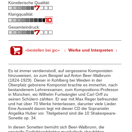
Künstlerische Qualität:
Klangqualität:
Gesamteindruck:
»bestellen bei jpc«
↓ Werke und Interpreten ↓
Es ist immer verdienstvoll, auf vergessene Komponisten
hinzuweisen, so zum Beispiel auf Anton Beer-Walbrunn
(1824-1929). Dieser in Kohlberg bei Weiden in der
Oberpfalz geborene Komponist brachte es immerhin, nach
bestandenem Lehrerexamen, zum Kompositions-Professor
in München, wo Wilhelm Furtwängler und Carl Orff zu
seinen Schülern zählten. Er war mit Max Reger befreundet
und hat über 70 Werke hinterlassen, darunter viele Lieder.
Eine Auswahl davon legt mit dieser CD die Sopranistin
Angelika Huber vor. Titelgebend sind die 10 Shakespeare-
Sonette op. 34.
In diesen Sonetten bemüht sich Beer-Walbrunn, die
spezielle Gedichtarchitektur musikalisch abzubilden.