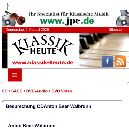
Anzeige
Donnerstag, 6. August 2026
Sitemap
≡
≡
CD • SACD • DVD-Audio • DVD Video
Besprechung CDAnton Beer-Walbrunn
Anton Beer-Walbrunn