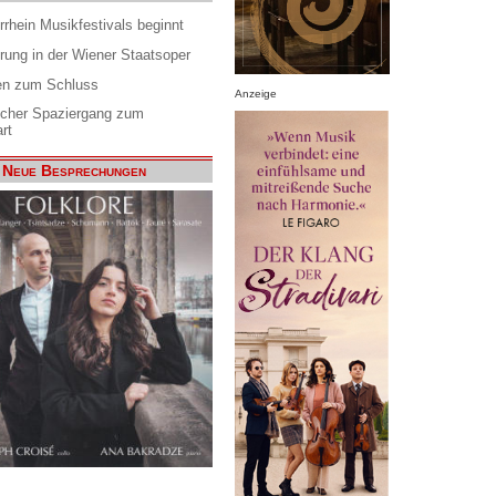
rrhein Musikfestivals beginnt
rung in der Wiener Staatsoper
en zum Schluss
Anzeige
scher Spaziergang zum
rt
Neue Besprechungen