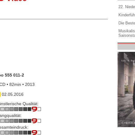
22. Niede
Kinderfüh
Die Best
Musikali
Saisonsta
po 555 011-2
CD • 82min • 2013
02.05.2016
nstlerische Qualität:
angqualität:
esamteindruck: