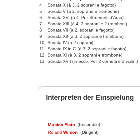
4
Sonata X (à 3. 2 soprani e fagotto)
5
Sonata V (à 2. soprano e trombone)
6
Sonata XVI (à 4. Per Stromenti d'Arco)
7
Sonata XIII (à 4. 2 soprani e 2 tromboni)
8
Sonata VII (à 2. soprani e fagotto)
9
Sonata XII (à 3. 2 soprani e trombone)
10
Sonata IV (à 2 soprani)
11
Sonata IX in G (à 3. 2 soprani e fagotto)
12
Sonata XI (à 3. 2 soprani e trombone)
13
Sonata XVII (in ecco. Per 2 cornetti e 2 violini)
Interpreten der Einspielung
Musica Fiata
(Ensemble)
Roland
Wilson
(Dirigent)