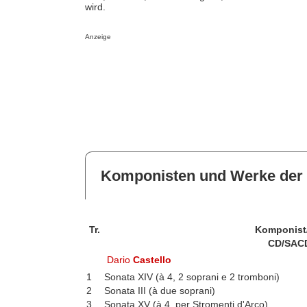
wird.
Anzeige
Komponisten und Werke der 
Tr.
Komponist
CD/SAC
Dario
Castello
1
Sonata XIV (à 4, 2 soprani e 2 tromboni)
2
Sonata III (à due soprani)
3
Sonata XV (à 4. per Stromenti d'Arco)