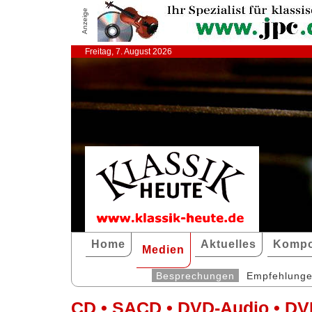
Anzeige
Freitag, 7. August 2026
Home
Aktuelles
Kompo
Medien
Besprechungen
Empfehlung
CD • SACD • DVD-Audio • DV