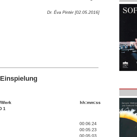
Dr. Éva Pintér [02.05.2016]
Einspielung
/Werk
hh:mm:ss
D 1
00:06:24
00:05:23
00:05:03