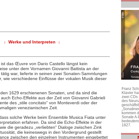
↓ Werke und Interpreten ↓
ist das Œuvre von Dario Castello längst kein
eise unter dem Vornamen Giovanni Battista an der
tätig war, lieferte in seinen zwei Sonaten-Sammlungen
r, wie verschiedene Einflüsse der vokalen Musik dieser
Franz Sch
 den 1629 erschienenen Sonaten, und da sind die
Klavier h
zwei CDs 
 auch Echo-Effekte aus der Zeit von Giovanni Gabrieli
des Neunz
e des „stile concitato“ von Monteverdi oder der
geschäftst
amaligen venezianischen Zeit.
„Sonatine
kommen di
 dass solche Werke beim Ensemble Musica Fiata unter
Sonate A-
bedeutend
rpretation erfahren. Da sind die Echo-Effekte in der
1827.
wie die geradezu „verliebten“ Dialoge zwischen Zink
rtuosität, die keineswegs in den Vordergrund gestellt
alance zwischen den einzelnen Instrumenten eingebettet