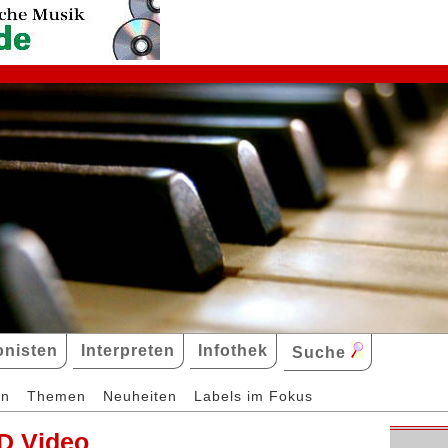
nisten
Interpreten
Infothek
Suche
en
Themen
Neuheiten
Labels im Fokus
D Video