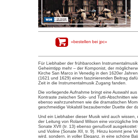
»bestellen bei jpc«
Für Liebhaber der frühbarocken Instrumentalmusik 
Geheimtipp mehr – der Komponist, der möglicherw
Kirche San Marco in Venedig in den 1620er Jahren 
(1621 und 1629) einen faszinierenden Beitrag dafü
Zeit in die Instrumentalmusik Zugang fanden.
Die vorliegende Aufnahme bringt eine Auswahl aus
Kontraste zwischen Solo- und Tutti-Abschnitten wie
ebenso wahrzunehmen wie die dramatischen Moment
geschmeidige Vokalstil bezaubernder Duette der d
Und ein Liebhaber dieser Musik wird auch wissen,
der Leitung von Roland Wilson eine vorzügliche Inte
Sonate XVII (tr. 13) ebenso genußvoll ausgekostet 
und Violine (Sonate XII, tr. 9). Hinzu kommt jene Vi
wird, sondern, in voller Eleganz, in eine schöne B