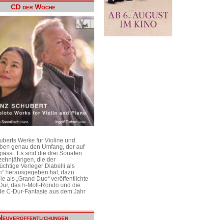
CD der Woche
uberts Werke für Violine und
aben genau den Umfang, der auf
passt. Es sind die drei Sonaten
ehnjährigen, die der
üchtige Verleger Diabelli als
n“ herausgegeben hat, dazu
e als „Grand Duo“ veröffentlichte
Dur, das h-Moll-Rondo und die
e C-Dur-Fantasie aus dem Jahr
Neuveröffentlichungen