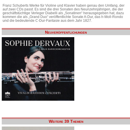
Franz Schuberts Werke für Violine und Klavier haben genau den Umfang, der
auf zwei CDs passt. Es sind die drei Sonaten des Neunzehnjährigen, die der
geschäftstüchtige Verleger Diabelli als „Sonatinen“ herausgegeben hat, dazu
kommen die als „Grand Duo“ veröffentlichte Sonate A-Dur, das h-Moll-Rondo
und die bedeutende C-Dur-Fantasie aus dem Jahr 1827.
Neuveröffentlichungen
Weitere 39 Themen