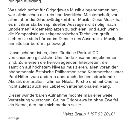
ruhigen Ausklang.
Was mich sofort für Grigorjewas Musik eingenommen hat,
war allein schon die rein handwerkliche Meisterschaft, vor
allem aber die Glaubwürdigkeit ihrer Musik. Diese Musik hat
es mit ihrer starken spirituellen Aussage nicht nötig, nach
„modernen“ Allgemeinplätzen zu schielen, und auch wenn
die Komponistin zu zeitgenössischen Techniken greift,
stehen sie stets hörbar im Dienste des Ausdrucks. Musik, die
unmittelbar berührt, ja bewegt.
Umso schöner ist es, dass für diese Portrait-CD
verschiedene glückliche Umstände zusammengekommen
sind. Zum einen die hervorragenden Interpreten, die
sämtlich auf höchstem Niveau musizieren, allen voran der
phänomenale Estnische Philharmonische Kammerchor unter
Paul Hillier; zum anderen aber auch die beeindruckende
Akustik der uralten Tallinner Nikolai-Kirche und mit Ondine
nicht zuletzt auch ein Label von internationalem Rang.
Dieser wunderbaren Aufnahme möchte man eine weite
Verbreitung wünschen. Galina Grigorjewa ist ohne Zweifel
ein Name, den man sich merken sollte.
Heinz Braun † [07.03.2016]
Anzeige