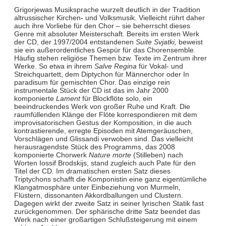
Grigorjewas Musiksprache wurzelt deutlich in der Tradition
altrussischer Kirchen- und Volksmusik. Vielleicht rührt daher
auch ihre Vorliebe für den Chor – sie beherrscht dieses
Genre mit absoluter Meisterschaft. Bereits im ersten Werk
der CD, der 1997/2004 entstandenen
Suite Svjatki,
beweist
sie ein außerordentliches Gespür für das Chorensemble.
Häufig stehen religiöse Themen bzw. Texte im Zentrum ihrer
Werke. So etwa in ihrem
Salve Regina
für Vokal- und
Streichquartett, dem Diptychon für Männerchor oder In
paradisum für gemischten Chor. Das einzige rein
instrumentale Stück der CD ist das im Jahr 2000
komponierte
Lament
für Blockflöte solo, ein
beeindruckendes Werk von großer Ruhe und Kraft. Die
raumfüllenden Klänge der Flöte korrespondieren mit dem
improvisatorischen Gestus der Komposition, in die auch
kontrastierende, erregte Episoden mit Atemgeräuschen,
Vorschlägen und Glissandi verwoben sind. Das vielleicht
herausragendste Stück des Programms, das 2008
komponierte Chorwerk
Nature morte
(Stilleben) nach
Worten Iossif Brodskijs, stand zugleich auch Pate für den
Titel der CD. Im dramatischen ersten Satz dieses
Triptychons schafft die Komponistin eine ganz eigentümliche
Klangatmosphäre unter Einbeziehung von Murmeln,
Flüstern, dissonanten Akkordballungen und Clustern.
Dagegen wirkt der zweite Satz in seiner lyrischen Statik fast
zurückgenommen. Der sphärische dritte Satz beendet das
Werk nach einer großartigen Schlußsteigerung mit einem