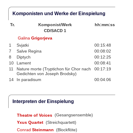
Komponisten und Werke der Einspielung
Tr.
Komponist/Werk
hh:mm:ss
CD/SACD 1
Galina
Grigorjeva
1
Svjatki
00:15:48
7
Salve Regina
00:08:02
8
Diptych
00:12:25
10
Lament
00:08:41
11
Nature morte (Tryptichon für Chor nach
00:17:19
Gedichten von Joseph Brodsky)
14
In paradisum
00:04:06
Interpreten der Einspielung
Theatre of Voices
(Gesangsensemble)
Yxus Quartet
(Streichquartett)
Conrad
Steinmann
(Blockflöte)