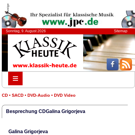
Anzeige
Sonntag, 9. August 2026
Sitemap
≡
≡
CD • SACD • DVD-Audio • DVD Video
Besprechung CDGalina Grigorjeva
Galina Grigorjeva