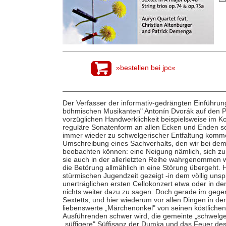
»bestellen bei jpc«
Der Verfasser der informativ-gedrängten Einführun
böhmischen Musikanten" Antonín Dvorák auf den Pu
vorzüglichen Handwerklichkeit beispielsweise im K
reguläre Sonatenform an allen Ecken und Enden so
immer wieder zu schwelgerischer Entfaltung kommen
Umschreibung eines Sachverhalts, den wir bei de
beobachten können: eine Neigung nämlich, sich zu 
sie auch in der allerletzten Reihe wahrgenommen 
die Betörung allmählich in eine Störung übergeht. H
stürmischen Jugendzeit gezeigt -in dem völlig uns
unerträglichen ersten Cellokonzert etwa oder in de
nichts weiter dazu zu sagen. Doch gerade im gege
Sextetts, und hier wiederum vor allen Dingen in d
liebenswerte „Märchenonkel" von seinen köstlichen
Ausführenden schwer wird, die gemeinte „schwelger
„süffigere" Süffisanz der Dumka und das Feuer des q