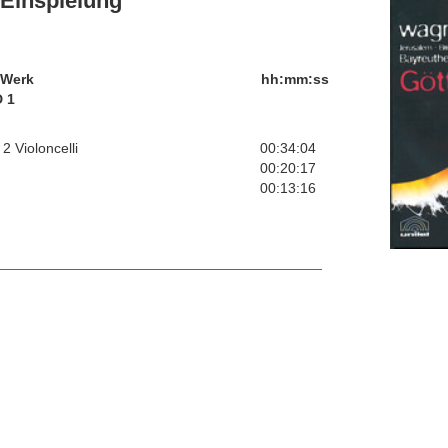
Einspielung
/Werk
hh:mm:ss
 1
2 Violoncelli
00:34:04
00:20:17
00:13:16