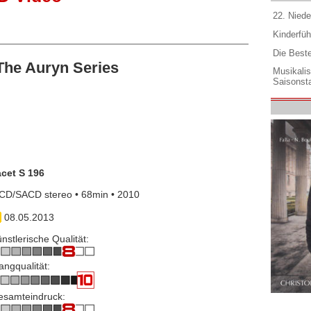
22. Niede
Kinderfüh
Die Best
he Auryn Series
Musikali
Saisonsta
acet S 196
CD/SACD stereo • 68min • 2010
08.05.2013
nstlerische Qualität:
angqualität:
esamteindruck: