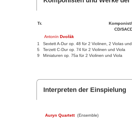
Komponisten und Werke der 
Tr.
Komponist
CD/SACD
Antonín
Dvořák
1
Sextett A-Dur op. 48 für 2 Violinen, 2 Violas und 
5
Terzett C-Dur op. 74 für 2 Violinen und Viola
9
Miniaturen op. 75a für 2 Violinen und Viola
Interpreten der Einspielung
Auryn Quartett
(Ensemble)