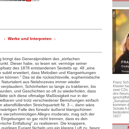
↓ Werke und Interpreten ↓
g bringt das Generalproblem des „einfachen
nkt. Dieser habe, so lesen wir, vermöge seiner
opfsatz des 1878 entstandenen Sextetts op. 48 „eine
 subtil erweitert, dass Melodien und Klangwirkungen
 können." Das ist die rücksichtsvolle, euphemistische
m Naturtalent aus Nelahozeves immer wieder
Franz Sch
verplaudern, Schönheiten so lange zu traktieren, bis
Klavier h
zwei CDs 
wurden, und Geschichten so oft zu wiederholen, dass
des Neunz
ätte sich diese oftmalige Maßlosigkeit nur in der
geschäftst
pielbaren und trotz verschiedener Bemühungen einfach
„Sonatine
m abendfüllenden Streichquartett Nr. 3 –, dann wäre
kommen di
Sonate A-
nwärtigen Falle des fürwahr äußerst klangschönen
bedeutend
em vierzehnminütigen Allegro moderato
,
mag sich der
1827.
 Eingebungen so gar nicht trennen, dass es den
ische Entfaltung" zu realisieren. Die knappere,
uirligen Furiant fächeln uns ein klarere Luft zu, bevor