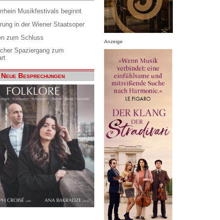
rrhein Musikfestivals beginnt
rung in der Wiener Staatsoper
en zum Schluss
Anzeige
scher Spaziergang zum
rt
Neue Besprechungen