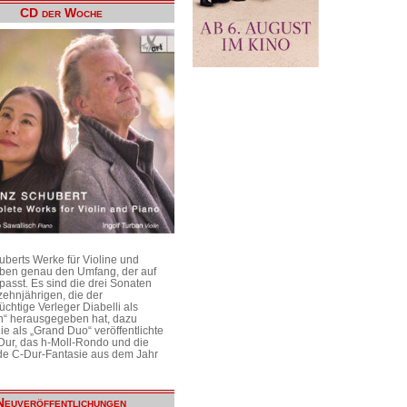
CD der Woche
uberts Werke für Violine und
aben genau den Umfang, der auf
passt. Es sind die drei Sonaten
ehnjährigen, die der
üchtige Verleger Diabelli als
n“ herausgegeben hat, dazu
e als „Grand Duo“ veröffentlichte
Dur, das h-Moll-Rondo und die
e C-Dur-Fantasie aus dem Jahr
Neuveröffentlichungen