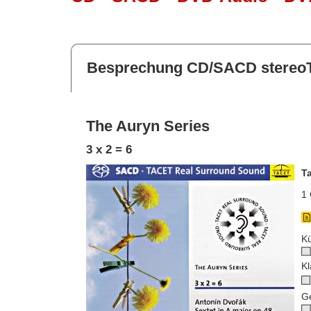
Besprechung CD/SACD stereoT
The Auryn Series
3 x 2 = 6
T
1 
Kü
Kl
G