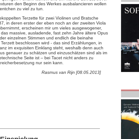
Texturen den Beginn des Werkes ausbalancieren wollen
entchen zu viel zu tun.
koppelten Terzette für zwei Violinen und Bratsche
 in deren erster der eben noch an der zweiten Viola
 übernimmt, erscheinen mir um vieles ausgewogener,
ls das massive, ausladende, fast zehn Jahre ältere Opus
n der einzelnen Stimmen und endlich die beinahe
e Terzett beschlossen wird - das sind Erzählungen, in
nz im exquisiten Einklang steht, weshalb denn auch
taus genauer zu schätzen und einzuschätzen sind als im
chnische Seite ist – bei Tacet nicht anders zu
treicherbesetzung nur sein kann.
Rasmus van Rijn [08.05.2013]