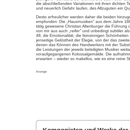
die abschließenden Variationen mit ihren dichten 
und neuerlich Gefahr laufen, des Allzuguten ein Qu
Desto erfreulicher werden daher die beiden hinzuge
empfunden: Die „Hausmusiken" aus dem Jahre 1887,
tätig gewesene Christian Altenburger die Führung
von mir aus auch „reifer" und unbedingt subtiler a
48; die Emotionalität, die feinsinnigen Schönheite
jenseitige Gelöstheit der Elegie, von der das zweit
denen das Können des Handwerkers mit der Substa
die Leistungen der jeweils beteiligten Musiker wei
voraufgegangenen Kolossalgemälde. Die aufnahmete
erwarten – wieder so makellos, wie es eine reine S
Anzeige