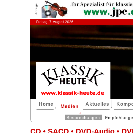
Anzeige
Freitag, 7. August 2026
Home
Aktuelles
Kompo
Medien
Besprechungen
Empfehlung
CD • SACD • DVD-Audio • DV