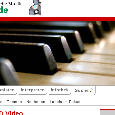
nisten
Interpreten
Infothek
Suche
en
Themen
Neuheiten
Labels im Fokus
D Video