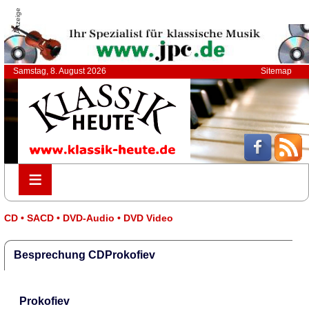
Anzeige
Samstag, 8. August 2026
Sitemap
≡
≡
CD • SACD • DVD-Audio • DVD Video
Besprechung CDProkofiev
Prokofiev