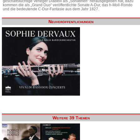
geschäftstüchtige Verleger Diabelli als „Sonatinen“ herausgegeben hat, dazu
kommen die als „Grand Duo“ veröffentlichte Sonate A-Dur, das h-Moll-Rondo
und die bedeutende C-Dur-Fantasie aus dem Jahr 1827.
Neuveröffentlichungen
Weitere 39 Themen