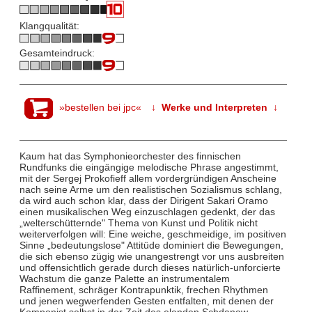
Klangqualität:
Gesamteindruck:
»bestellen bei jpc«
↓ Werke und Interpreten ↓
Kaum hat das Symphonieorchester des finnischen
Rundfunks die eingängige melodische Phrase angestimmt,
mit der Sergej Prokofieff allem vordergründigen Anscheine
nach seine Arme um den realistischen Sozialismus schlang,
da wird auch schon klar, dass der Dirigent Sakari Oramo
einen musikalischen Weg einzuschlagen gedenkt, der das
„welterschütternde" Thema von Kunst und Politik nicht
weiterverfolgen will: Eine weiche, geschmeidige, im positiven
Sinne „bedeutungslose" Attitüde dominiert die Bewegungen,
die sich ebenso zügig wie unangestrengt vor uns ausbreiten
und offensichtlich gerade durch dieses natürlich-unforcierte
Wachstum die ganze Palette an instrumentalem
Raffinement, schräger Kontrapunktik, frechen Rhythmen
und jenen wegwerfenden Gesten entfalten, mit denen der