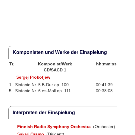
Komponisten und Werke der Einspielung
Tr.
Komponist/Werk
hh:mm:ss
CD/SACD 1
Sergej
Prokofjew
1
Sinfonie Nr. 5 B-Dur op. 100
00:41:39
5
Sinfonie Nr. 6 es-Moll op. 111
00:38:08
Interpreten der Einspielung
Finnish Radio Symphony Orchestra
(Orchester)
Sakari
Oramo
(Dirigent)