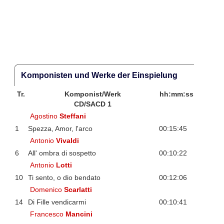
Komponisten und Werke der Einspielung
Tr.
Komponist/Werk
hh:mm:ss
CD/SACD 1
Agostino
Steffani
1
Spezza, Amor, l'arco
00:15:45
Antonio
Vivaldi
6
All' ombra di sospetto
00:10:22
Antonio
Lotti
10
Ti sento, o dio bendato
00:12:06
Domenico
Scarlatti
14
Di Fille vendicarmi
00:10:41
Francesco
Mancini