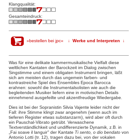
Klangqualität:
Gesamteindruck:
»bestellen bei jpc«
↓ Werke und Interpreten ↓
Was für eine delikate kammermusikalische Vielfalt diese
weltlichen Kantaten der Barockzeit im Dialog zwischen
Singstimme und einem obligaten Instrument bringen, läßt
sich am meisten durch das ungemein farben- und
kontrastreiche Spiel des Ensembles Epoca Barocca
erahnen: sowohl die Instrumentalsolisten wie auch die
begleitenden Musiker liefern eine in motivischen Details
einnehmend ausgefeilte und akzentfreudige Wiedergabe.
Dies ist bei der Sopranistin Silvia Vajente leider nicht der
Fall: ihre Stimme klingt zwar angenehm (wenn auch im
tieferen Register etwas substanzarm), wird aber oft durch
ein Pauschal-Vibrato getrübt. Verwaschene
Textverständlichkeit und undifferenzierte Dynamik, z.B. in
„Fai soave il languir" der Kantate
Ti sento, o dio bendato
von
Antonio Lotti (tr. 12), tragen dazu bei, von der vokalen