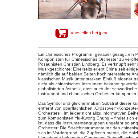
»bestellen bei jpc«
Ein chinesisches Programm, genauer gesagt, ein P
Komponisten für Chinesisches Orchester zu veröffen
Posaunisten Christian Lindberg. Es verknüpft sehr
Musikgeschichte: Einerseits erlebt China seit eini
nämlich die auf beiden Seiten hochinteressierte A
klassischen Musik unter starkem Einfluß eigener tr
nicht als chinesisches Instrument bekannt geworden
globalisierten Ästhetik, dass auch der schwedische
Instrument und chinesisches Orchester komponiert
Das Symbol und gleichermaßen Substrat dieser kul
entfernt von oberflächlichen „Crossover“-Konzepte
Orchesters“. Im leider nicht allzu informativen Bei
zum Komponisten Yiu-Kwong Chung – findet sich e
ist, dass die Instrumentengruppen ungefähr so ange
Orchester: Die Streichinstrumente mit den chinesis
sich im Vordergrund, die Zupfinstrumente, die Hol
hierzulande bekannten Gongs und Tempelblocks, a