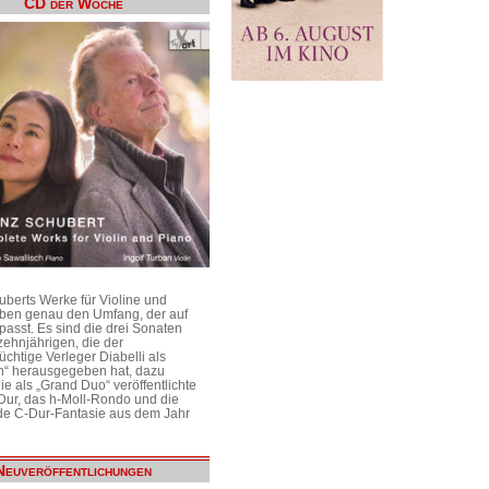
CD der Woche
uberts Werke für Violine und
aben genau den Umfang, der auf
passt. Es sind die drei Sonaten
ehnjährigen, die der
üchtige Verleger Diabelli als
n“ herausgegeben hat, dazu
e als „Grand Duo“ veröffentlichte
Dur, das h-Moll-Rondo und die
e C-Dur-Fantasie aus dem Jahr
Neuveröffentlichungen