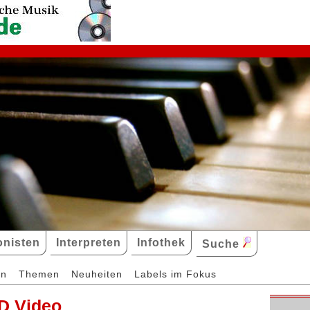
nisten
Interpreten
Infothek
Suche
en
Themen
Neuheiten
Labels im Fokus
D Video