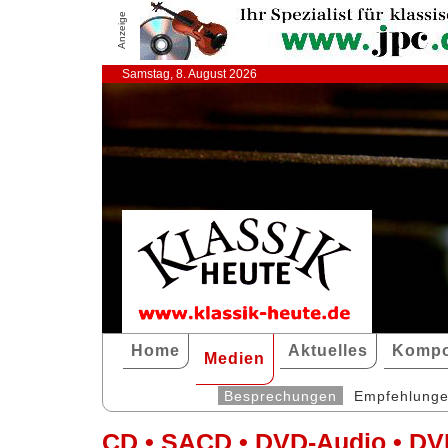
Anzeige
Samstag, 8. August 2026
Home
Aktuelles
Kompo
Medien
Besprechungen
Empfehlung
CD • SACD • DVD-Audio • DV