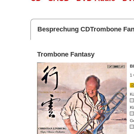
Besprechung CDTrombone Fan
Trombone Fantasy
B
1 
Kü
Kl
G