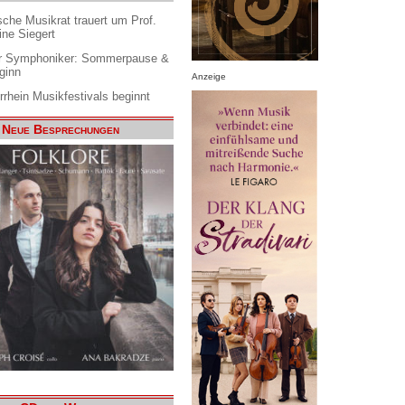
che Musikrat trauert um Prof.
ine Siegert
 Symphoniker: Sommerpause &
ginn
Anzeige
rrhein Musikfestivals beginnt
Neue Besprechungen