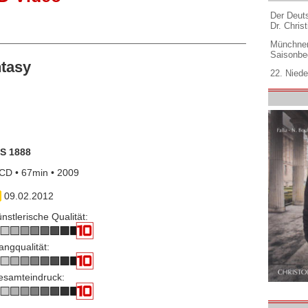
Der Deuts
Dr. Christ
Münchner
Saisonbe
tasy
22. Niede
IS 1888
CD • 67min • 2009
09.02.2012
nstlerische Qualität:
angqualität:
esamteindruck: