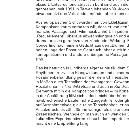
plaziert. Entsprechend stilistisch bunt sind auch 
geborenen, seit 1991 in Taiwan lebenden Yiu-Kwon
etwa benutzt drei Volkslieder, mündet aber in ein 
Aus europäischer Sicht würde man von Eklektizis
Komponisten kaum vorhalten will, dass er von den 
manche Passage nach Filmmusik anhört. In jedem F
„Recueillement“, überaus abwechslungsreich und ex
dramaturgisch geradezu von zündender Wirkung. 
Concertino nach einem Gedicht aus den „Blumen d
hohen Lage der Posaune Gebrauch; aber auch in 
Tonrepetitionen und andere unbequeme Passagen in 
sind.
Das ist natürlich in Lindbergs eigener Musik, dem 
Rhythmen, reizvollen Klangwirkungen und seiner na
Posaunenbehandlung gewinnt er dem Chinesischen O
in Maßen auch Techniken der Avantgarde. Gewöhnu
Rezitationen in
The Wild Rose
und auch in
Kundra
Elemente mit in die Komposition bringen – im Konze
in der Ausführung läßt sich jedoch nicht überhören
halsbrecherische Läufe, hohe Zungentriller oder gl
auf Ausnahmeniveau; die reine Tonschönheit: er s
Ansatzdruck, es zählt für ihn weniger als die anspr
Zirzensischen. Wenngleich man auch an wenigen St
kulturelles Experimentieren ist auch das Imperfek
macht eine Empfehlung fällig.