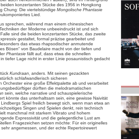
die beiden konzertanten Stücke des 1956 in Hongkong
g Chung: Die viertelstündige
Mongolische Phantasie
neukomponiertes Lied.
mus sprechen, während man einem chinesischen
Techniken der Moderne unbeeindruckt ist und sich
alle sind die beiden konzertanten Stücke, das zweite
pressiv gestaltet, formal präzise gearbeitet und
Besonders das etwas rhapsodischer anmutende
es Bösen“ von Baudelaire macht von der tiefen und
der
Phantasie
fällt auf, dass etwa die schnellen
tiefer Lage nicht in erster Linie posaunistisch gedacht
Stück
Kundraan
, anders. Mit seinen gezackten
türlich schlafwandlerisch sicheren
rchester eine große Effektpalette ab und verarbeitet
ngsbedürftiger dürften die melodramatischen
an
sein, welche narrative und schauspielerische
rt könnte das unterhaltsam sein, eine gewisse Naivität
. Lindbergs Spiel freilich bewegt sich, wenn man etwa an
eichzeitiges Singen und Spielen denkt, rein technisch
pielt manchmal mit starkem Vibrato und hohem
ingende Expressivität und die gelegentliche Lust am
ellen Fragezeichen setzen möchte: Für ein originelles
te sehr angemessen, und der echte Repertoirewert