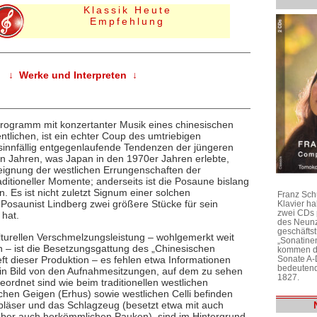
Klassik Heute
Empfehlung
↓ Werke und Interpreten ↓
rogramm mit konzertanter Musik eines chinesischen
tlichen, ist ein echter Coup des umtriebigen
 sinnfällig entgegenlaufende Tendenzen der jüngeren
gen Jahren, was Japan in den 1970er Jahren erlebte,
neignung der westlichen Errungenschaften der
aditioneller Momente; anderseits ist die Posaune bislang
. Es ist nicht zuletzt Signum einer solchen
Franz Sch
 Posaunist Lindberg zwei größere Stücke für sein
Klavier h
zwei CDs 
 hat.
des Neunz
geschäftst
turellen Verschmelzungsleistung – wohlgemerkt weit
„Sonatine
n – ist die Besetzungsgattung des „Chinesischen
kommen di
Sonate A-
heft dieser Produktion – es fehlen etwa Informationen
bedeutend
in Bild von den Aufnahmesitzungen, auf dem zu sehen
1827.
ordnet sind wie beim traditionellen westlichen
chen Geigen (Erhus) sowie westlichen Celli befinden
zbläser und das Schlagzeug (besetzt etwa mit auch
ber auch herkömmlichen Pauken), sind im Hintergrund