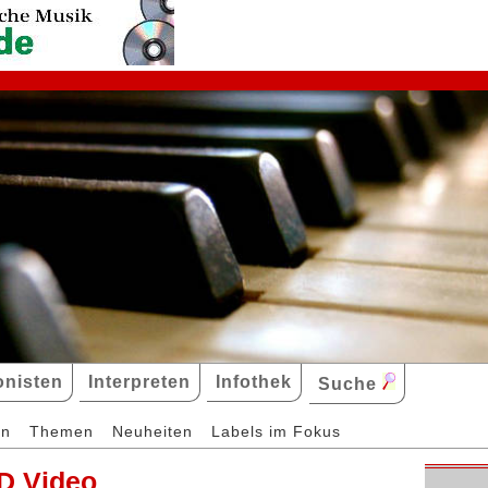
nisten
Interpreten
Infothek
Suche
en
Themen
Neuheiten
Labels im Fokus
D Video