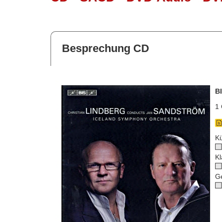
Besprechung CD
B
1 
Kü
Kl
G