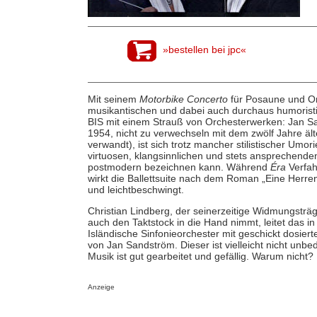
»bestellen bei jpc«
Mit seinem
Motorbike Concerto
für Posaune und Or
musikantischen und dabei auch durchaus humoristis
BIS mit einem Strauß von Orchesterwerken: Jan 
1954, nicht zu verwechseln mit dem zwölf Jahre äl
verwandt), ist sich trotz mancher stilistischer Umo
virtuosen, klangsinnlichen und stets ansprechend
postmodern bezeichnen kann. Während
Éra
Verfah
wirkt die Ballettsuite nach dem Roman „Eine Herr
und leichtbeschwingt.
Christian Lindberg, der seinerzeitige Widmungsträ
auch den Taktstock in die Hand nimmt, leitet das in
Isländische Sinfonieorchester mit geschickt dosier
von Jan Sandström. Dieser ist vielleicht nicht unbe
Musik ist gut gearbeitet und gefällig. Warum nicht?
Anzeige