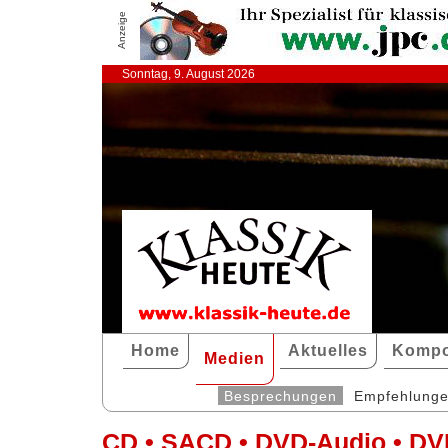
Anzeige
Sonntag, 9. August 2026
Home
Aktuelles
Kompo
Medien
Besprechungen
Empfehlung
CD • SACD • DVD-Audio • DV