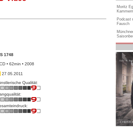
Moritz Eg
Kammermu
Podcast m
Fausch
Münchner
Saisonbe
IS 1748
CD • 62min • 2008
27.05.2011
nstlerische Qualität:
angqualität:
esamteindruck: