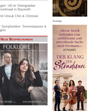
gert. UA im Steingraeber
siksaal in Bayreuth
it Unsuk Chin & Christian
Anzeige
 Symphoniker: Sommerpause &
ginn
Neue Besprechungen