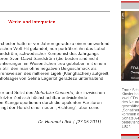
↓ Werke und Interpreten ↓
chester hatte er vor Jahren geradezu einen umwerfend
chen Welt-Hit gelandet; nun porträtiert ihn das Label
Sandström, schwedischer Komponist des Jahrgangs
teren Sven-David Sandström (die beiden sind nicht
rientierungen im Wesentlichen treu geblieben mit einem
en Stil, den man ohne negativen Beigeschmack als
rensweisen des mittleren Ligeti (Klangflächen) aufgreift,
enhofsageì von Selma Lagerlöf geradezu unterhaltend
Franz Sch
ger und Solist des
Motorbike Concerto
, der inzwischen
Klavier h
 letzter Zeit sich höchst achtbar entwickelnde
zwei CDs 
des Neunz
ten Klangproportionen durch die opulenten Partituren
geschäftst
dingt der Herold einer neuen „Richtung", aber seine
„Sonatine
kommen di
Sonate A-
Dr. Hartmut Lück † [27.05.2011]
bedeutend
1827.