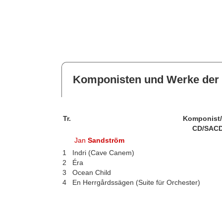
Komponisten und Werke der 
Tr.
Komponist
CD/SACD
Jan
Sandström
1
Indri (Cave Canem)
2
Éra
3
Ocean Child
4
En Herrgårdssägen (Suite für Orchester)