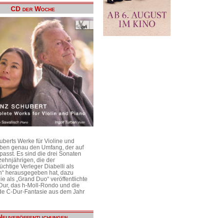
CD der Woche
uberts Werke für Violine und
aben genau den Umfang, der auf
passt. Es sind die drei Sonaten
ehnjährigen, die der
üchtige Verleger Diabelli als
n“ herausgegeben hat, dazu
e als „Grand Duo“ veröffentlichte
Dur, das h-Moll-Rondo und die
e C-Dur-Fantasie aus dem Jahr
Neuveröffentlichungen