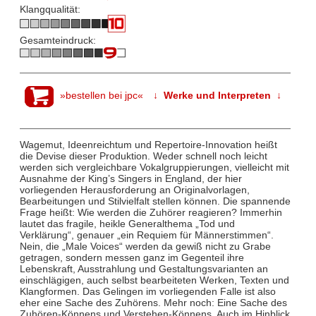
Klangqualität:
Gesamteindruck:
»bestellen bei jpc«
↓ Werke und Interpreten ↓
Wagemut, Ideenreichtum und Repertoire-Innovation heißt
die Devise dieser Produktion. Weder schnell noch leicht
werden sich vergleichbare Vokalgruppierungen, vielleicht mit
Ausnahme der King’s Singers in England, der hier
vorliegenden Herausforderung an Originalvorlagen,
Bearbeitungen und Stilvielfalt stellen können. Die spannende
Frage heißt: Wie werden die Zuhörer reagieren? Immerhin
lautet das fragile, heikle Generalthema „Tod und
Verklärung“, genauer „ein Requiem für Männerstimmen“.
Nein, die „Male Voices“ werden da gewiß nicht zu Grabe
getragen, sondern messen ganz im Gegenteil ihre
Lebenskraft, Ausstrahlung und Gestaltungsvarianten an
einschlägigen, auch selbst bearbeiteten Werken, Texten und
Klangformen. Das Gelingen im vorliegenden Falle ist also
eher eine Sache des Zuhörens. Mehr noch: Eine Sache des
Zuhören-Könnens und Verstehen-Könnens. Auch im Hinblick