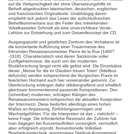
auf die Vielsprachigkeit der ohne Übersetzungshilfe im
Beiheft abgedruckten lateinischen, deutschen, englischen
und französischen Originaltexte. Unabhängig davon
empfiehlt sich jedoch das Lesen der aufschlußreichen
Beiheftkommentare aus der Feder des mitwirkenden
Vokalbassisten Schmidt als eine unverzichtbare Vorab-
Lektüre zur Entstehung und zum Gesamtkonzept der CD.
Ausgangspunkt und geistliches Zentrum des Vorhabens ist
die konzertante Aufführung einer Trauermesse des
führenden Renaissancemeister Pierre de la Rue (1460?
-1518). Charakteristisch sind deren Satzkünste voller
Zunftgeheimnisse, die auch von der modernen
Musikforschung längst nicht alle gelöst sind. Die Einzelsätze
dieser „Messe für die im Glauben treuen Toten“ (fidelibus
defunctis) werden entsprechend der liturgischen Praxis im
feierlichen Hochamt auch hier voneinander getrennt. Zur
Überbrückung erklingen dafür stilübergreifend und inhaltlich
gleichsam kommentierend passende Kompositionen. Den
(scheinbar) modernen, schrägen Klängen des
Renaissancemeisters entsprechen die aktuellen Kostproben
der Intermezzi. Diese bedürfen allerdings eines hohen
Maßes an Anpassung, Einfühlungsvermögen und
Wechselgefühlen. Für die Interpreten ist das – natürlich! –
keine Frage. Die erforderliche Resonanz der Zuhörer hat
man dagegen bei Konzertauftritten vorsorglich, vermutlich
aber erfolgreich erprobt. Konventionelle Volkslied-
Bearbeitungstechnik, progressives Spiritual-Arrangement,