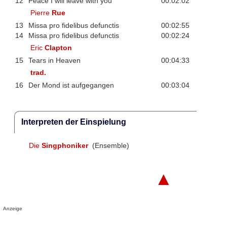
12
Peace I will leave with you
00:02:02
Pierre
Rue
13
Missa pro fidelibus defunctis
00:02:55
14
Missa pro fidelibus defunctis
00:02:24
Eric
Clapton
15
Tears in Heaven
00:04:33
trad.
16
Der Mond ist aufgegangen
00:03:04
Interpreten der Einspielung
Die
Singphoniker
(Ensemble)
▲
Anzeige