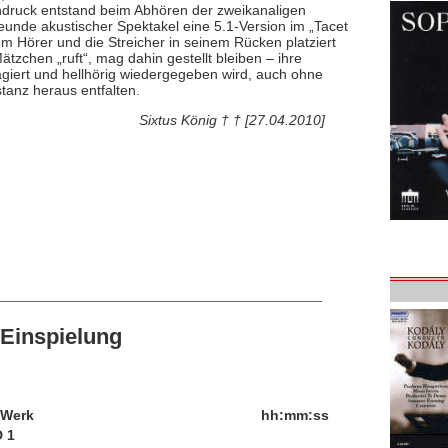
ndruck entstand beim Abhören der zweikanaligen
unde akustischer Spektakel eine 5.1-Version im „Tacet
m Hörer und die Streicher in seinem Rücken platziert
tzchen „ruft“, mag dahin gestellt bleiben – ihre
agiert und hellhörig wiedergegeben wird, auch ohne
stanz heraus entfalten.
Sixtus König † † [27.04.2010]
Einspielung
/Werk
hh:mm:ss
 1