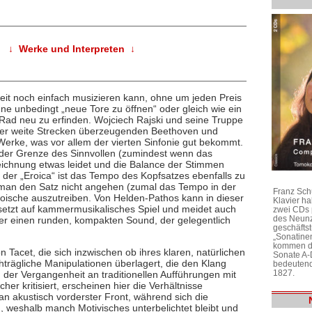
↓ Werke und Interpreten ↓
it noch einfach musizieren kann, ohne um jeden Preis
e unbedingt „neue Tore zu öffnen“ oder gleich wie ein
Rad neu zu erfinden. Wojciech Rajski und seine Truppe
über weite Strecken überzeugenden Beethoven und
Werke, was vor allem der vierten Sinfonie gut bekommt.
n der Grenze des Sinnvollen (zumindest wenn das
zeichnung etwas leidet und die Balance der Stimmen
 der „Eroica“ ist das Tempo des Kopfsatzes ebenfalls zu
man den Satz nicht angehen (zumal das Tempo in der
Franz Sch
oische auszutreiben. Von Helden-Pathos kann in dieser
Klavier h
 setzt auf kammermusikalisches Spiel und meidet auch
zwei CDs 
des Neunz
 er einen runden, kompakten Sound, der gelegentlich
geschäftst
„Sonatine
kommen di
 Tacet, die sich inzwischen ob ihres klaren, natürlichen
Sonate A-
chträgliche Manipulationen überlagert, die den Klang
bedeutend
1827.
n der Vergangenheit an traditionellen Aufführungen mit
er kritisiert, erscheinen hier die Verhältnisse
n akustisch vorderster Front, während sich die
 weshalb manch Motivisches unterbelichtet bleibt und