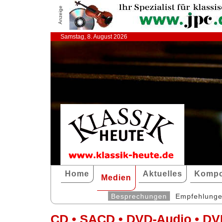
Anzeige
Samstag, 8. August 2026
Home
Aktuelles
Kompo
Medien
Besprechungen
Empfehlung
CD • SACD • DVD-Audio • DV