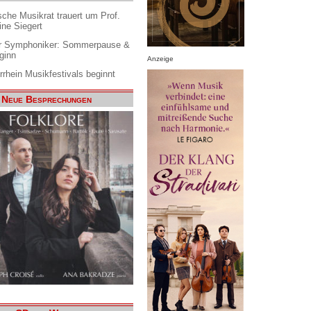
che Musikrat trauert um Prof.
ine Siegert
 Symphoniker: Sommerpause &
ginn
Anzeige
rrhein Musikfestivals beginnt
Neue Besprechungen