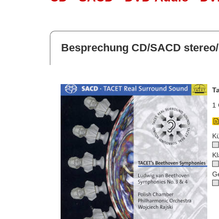
Besprechung CD/SACD stereo/
T
1 
Kü
Kl
G