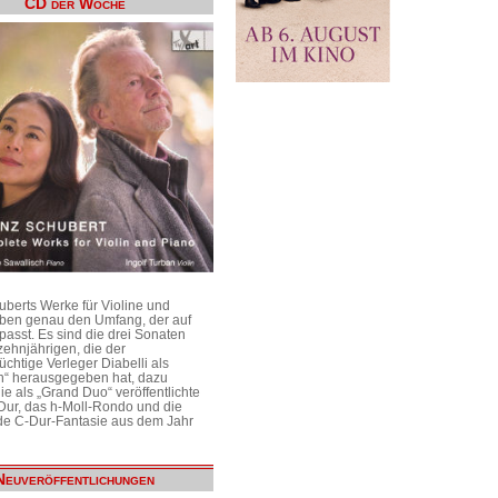
CD der Woche
uberts Werke für Violine und
aben genau den Umfang, der auf
passt. Es sind die drei Sonaten
ehnjährigen, die der
üchtige Verleger Diabelli als
n“ herausgegeben hat, dazu
e als „Grand Duo“ veröffentlichte
Dur, das h-Moll-Rondo und die
e C-Dur-Fantasie aus dem Jahr
Neuveröffentlichungen