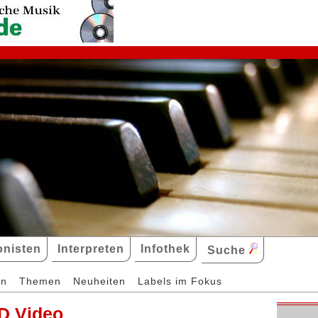
nisten
Interpreten
Infothek
Suche
en
Themen
Neuheiten
Labels im Fokus
D Video