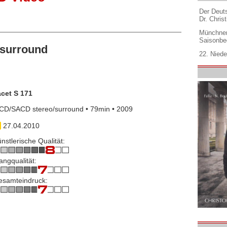
Der Deuts
Dr. Christ
Münchner
Saisonbe
surround
22. Niede
acet S 171
CD/SACD stereo/surround • 79min • 2009
27.04.2010
nstlerische Qualität:
angqualität:
esamteindruck: