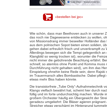
»bestellen bei jpc«
Wie schön, dass man Beethoven auch in unserer Ze
das noch nie Dagewesene entdecken zu wollen, ohn
von Missionsdrang immer beseelter Holländer das 
aus dem polnischen Sopot bieten einen soliden, 
gehen dabei erfreulich frisch und unverkrampft zu 
Allerdings bewegen sich die Tempi gelegentlich a
Klangbild so wenig trocken ist), worunter die Fein
nicht immer die gebührende Beachtung erfährt. Bei
schnell; so atemlos ohne Punkt und Komma muss 
Durchführung nicht gehalten wird), um ihm das Her
Einspielung ohnehin keine Rede sein, denn Rajski
im Trauermarsch alles Bombastische. Dabei pflegt
etwas mehr Biss haben könnte.
Die transistorfreie „Tube Only“-Aufnahmetechnik von
Klangs vielfach bewährt hat, scheint hier durch na
füllig und im forte undurchsichtig machen. Wurde i
großem Orchester häufig ein Übergewicht der Streich
geradezu umgekehrt: Die Bläser agieren prägnant a
Streicher etwas verschämt im Hintergrund tummeln,