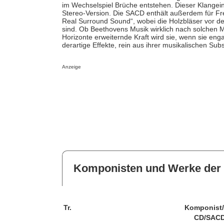
im Wechselspiel Brüche entstehen. Dieser Klangei
Stereo-Version. Die SACD enthält außerdem für Fre
Real Surround Sound“, wobei die Holzbläser vor de
sind. Ob Beethovens Musik wirklich nach solchen Mä
Horizonte erweiternde Kraft wird sie, wenn sie eng
derartige Effekte, rein aus ihrer musikalischen Sub
Anzeige
Komponisten und Werke der 
Tr.
Komponist
CD/SACD