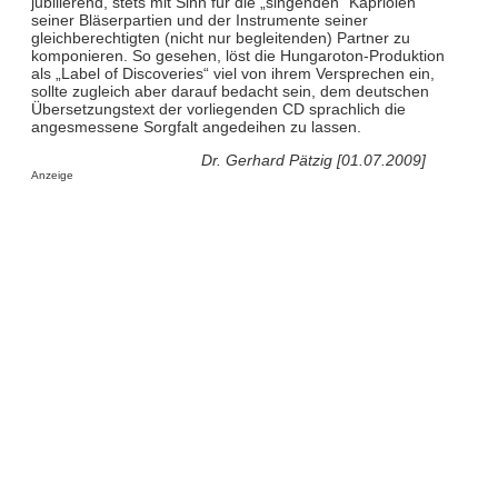
jubilierend, stets mit Sinn für die „singenden“ Kapriolen
seiner Bläserpartien und der Instrumente seiner
gleichberechtigten (nicht nur begleitenden) Partner zu
komponieren. So gesehen, löst die Hungaroton-Produktion
als „Label of Discoveries“ viel von ihrem Versprechen ein,
sollte zugleich aber darauf bedacht sein, dem deutschen
Übersetzungstext der vorliegenden CD sprachlich die
angesmessene Sorgfalt angedeihen zu lassen.
Dr. Gerhard Pätzig [01.07.2009]
Anzeige