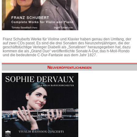
Franz Schuberts Werke für Violine und Klavier haben genau den Umfang, der
auf zwei CDs passt. Es sind die drei Sonaten des Neunzehnjährigen, die der
geschäftstüchtige Verleger Diabelli als „Sonatinen“ herausgegeben hat, dazu
kommen die als „Grand Duo“ veröffentlichte Sonate A-Dur, das h-Moll-Rondo
und die bedeutende C-Dur-Fantasie aus dem Jahr 1827.
Neuveröffentlichungen