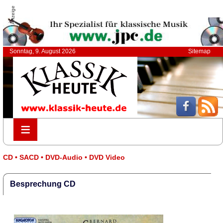
Anzeige
Sonntag, 9. August 2026
Sitemap
≡
≡
CD • SACD • DVD-Audio • DVD Video
Besprechung CD