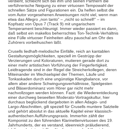
verdient, schleicht sich bei ihm und seinen Partnern die
verführerische Neigung zu einer virtuosen Tempowahl der
schnellen Sätze und Figurationen ein. Da helfen selbst die
vom Autor vorgesehenen Anweisungen nicht viel, wenn man
etwa das Allegro „non tanto“ – „nicht so schnell!“ – im
Kopfsatz von Opus 7 (Track 9) mit ungarischem
Temperament beschleunigt. Immer wieder passiert es dann,
daß selbst ein makellos beherrschtes Ton-Technik-Verhältnis
eine Fülle virtuoser Feinheiten allzu pauschal am Ohr des
Zuhörers vorbeihuschen läßt.
Crusells liedhaft-melodische Einfälle, reich an kantablen
Gestaltungsmöglichkeiten, speziell im Gestrüpp der
Verzierungen und Koloraturen, mutieren gerade dort zu
einer mehr artistischen Vorführung der Fingerfertigkeit.
Leidtragende sind in der Regel die Streicherkollegen, deren
Miteinander im Wechselspiel der Themen, Läufe und
Tonkaskaden durch eine ungünstige Klangbalance, vor
allem aber andere Schwingungsverhältnisse, Spielgesten
und Bläserdominanz vom Hörer gar nicht mehr
nachvollzogen werden können. Fazit: die Wiederentdeckung
einer durchweg beseelten Moderato-Vortragskultur, hier
durchaus beglückend dargeboten in allen Adagio- und
Largo-Abschnitten, gilt speziell für Crusells muntere Satzteile
und gehört absolut in das aktuelle Kapitel einer klassisch-
authentischen Aufführungspraxis. Immerhin zählt der
Komponist zu den führenden Klarinettenvirtuosen des 19.
Jahrhunderts, der es verstand, ideenreich präludierend,