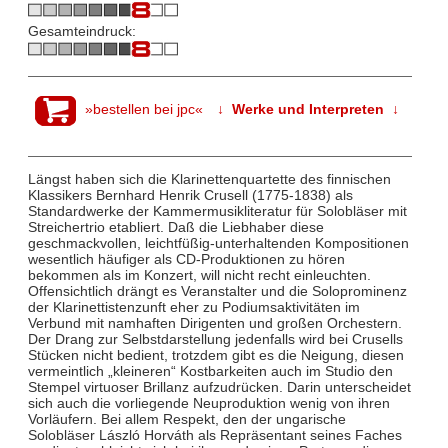
Gesamteindruck:
»bestellen bei jpc«
↓ Werke und Interpreten ↓
Längst haben sich die Klarinettenquartette des finnischen
Klassikers Bernhard Henrik Crusell (1775-1838) als
Standardwerke der Kammermusikliteratur für Solobläser mit
Streichertrio etabliert. Daß die Liebhaber diese
geschmackvollen, leichtfüßig-unterhaltenden Kompositionen
wesentlich häufiger als CD-Produktionen zu hören
bekommen als im Konzert, will nicht recht einleuchten.
Offensichtlich drängt es Veranstalter und die Soloprominenz
der Klarinettistenzunft eher zu Podiumsaktivitäten im
Verbund mit namhaften Dirigenten und großen Orchestern.
Der Drang zur Selbstdarstellung jedenfalls wird bei Crusells
Stücken nicht bedient, trotzdem gibt es die Neigung, diesen
vermeintlich „kleineren“ Kostbarkeiten auch im Studio den
Stempel virtuoser Brillanz aufzudrücken. Darin unterscheidet
sich auch die vorliegende Neuproduktion wenig von ihren
Vorläufern. Bei allem Respekt, den der ungarische
Solobläser László Horváth als Repräsentant seines Faches