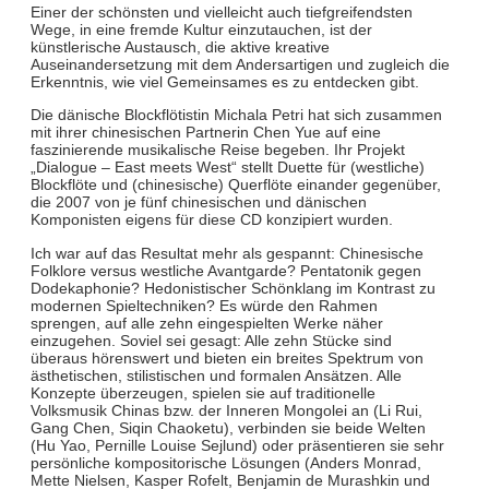
Einer der schönsten und vielleicht auch tiefgreifendsten
Wege, in eine fremde Kultur einzutauchen, ist der
künstlerische Austausch, die aktive kreative
Auseinandersetzung mit dem Andersartigen und zugleich die
Erkenntnis, wie viel Gemeinsames es zu entdecken gibt.
Die dänische Blockflötistin Michala Petri hat sich zusammen
mit ihrer chinesischen Partnerin Chen Yue auf eine
faszinierende musikalische Reise begeben. Ihr Projekt
„Dialogue – East meets West“ stellt Duette für (westliche)
Blockflöte und (chinesische) Querflöte einander gegenüber,
die 2007 von je fünf chinesischen und dänischen
Komponisten eigens für diese CD konzipiert wurden.
Ich war auf das Resultat mehr als gespannt: Chinesische
Folklore versus westliche Avantgarde? Pentatonik gegen
Dodekaphonie? Hedonistischer Schönklang im Kontrast zu
modernen Spieltechniken? Es würde den Rahmen
sprengen, auf alle zehn eingespielten Werke näher
einzugehen. Soviel sei gesagt: Alle zehn Stücke sind
überaus hörenswert und bieten ein breites Spektrum von
ästhetischen, stilistischen und formalen Ansätzen. Alle
Konzepte überzeugen, spielen sie auf traditionelle
Volksmusik Chinas bzw. der Inneren Mongolei an (Li Rui,
Gang Chen, Siqin Chaoketu), verbinden sie beide Welten
(Hu Yao, Pernille Louise Sejlund) oder präsentieren sie sehr
persönliche kompositorische Lösungen (Anders Monrad,
Mette Nielsen, Kasper Rofelt, Benjamin de Murashkin und