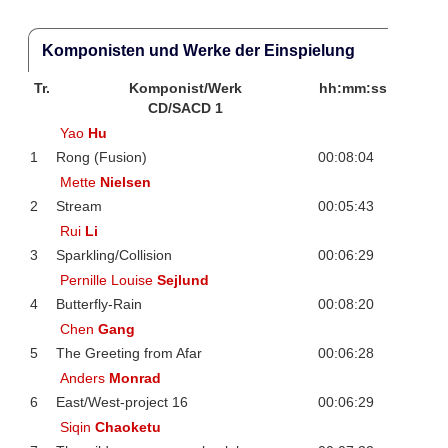
Komponisten und Werke der Einspielung
Tr.
Komponist/Werk
hh:mm:ss
CD/SACD 1
Yao
Hu
1
Rong (Fusion)
00:08:04
Mette
Nielsen
2
Stream
00:05:43
Rui
Li
3
Sparkling/Collision
00:06:29
Pernille Louise
Sejlund
4
Butterfly-Rain
00:08:20
Chen
Gang
5
The Greeting from Afar
00:06:28
Anders
Monrad
6
East/West-project 16
00:06:29
Siqin
Chaoketu