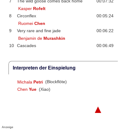
7
The wild goose comes back home
00:07:32
Kasper
Rofelt
8
Circonflex
00:05:24
Ruomei
Chen
9
Very rare and fine jade
00:06:22
Benjamin de
Murashkin
10
Cascades
00:06:49
Interpreten der Einspielung
Michala
Petri
(Blockflöte)
Chen
Yue
(Xiao)
▲
Anzeige