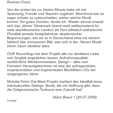
Ruomei Chen).
Von der ersten bis zur letzten Minute habe ich mit
Spannung, Freude und Staunen zugehört. Manchmal war es
sogar schwer zu unterscheiden, woher welche Musik
kommt. Ein gutes Zeichen, denke ich. Wieder einmal erweist
sich das „kleine“ Dänemark (damit wohl stellvertretend für
viele skandinavische Länder) als Hort stilistisch-ästhetischer
Pluralität jenseits festgefahrener akademischer
Begrenzungen, wie sie so in Deutschland etwa mit seinem
faktisch klar umrissenen Bild, was sich in der „Neuen Musik“
ziemt, kaum denkbar wäre.
OUR Recordings hat dem Projekt alle nur denkbare Liebe
und Sorgfalt angedeihen lassen: Aufnahmequalität,
ausführliche Werkkommentare, Design – alles vom
Feinsten! Herausgekommen ist eine der aufregendsten,
inspirierendsten und inspiriertesten Blockflöten-CDs der
vergangenen Jahre.
Michala Petris Ost-West-Projekt markiert den Idealfall eines
interkulturellen Dialogs: Musik, die mir Hoffnung gibt, dass
die Zeitgenössische Tonkunst eine Zukunft hat!
Heinz Braun † [20.07.2009]
Anzeige