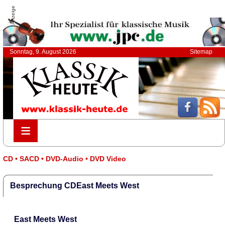
Anzeige
Sonntag, 9. August 2026
Sitemap
≡
≡
CD • SACD • DVD-Audio • DVD Video
Besprechung CDEast Meets West
East Meets West