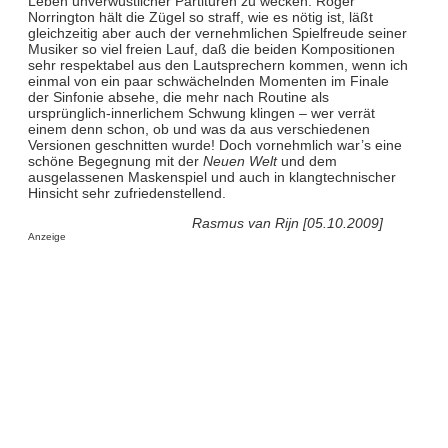
Leben unverwüstlicher Partituren zu wecken. Roger
Norrington hält die Zügel so straff, wie es nötig ist, läßt
gleichzeitig aber auch der vernehmlichen Spielfreude seiner
Musiker so viel freien Lauf, daß die beiden Kompositionen
sehr respektabel aus den Lautsprechern kommen, wenn ich
einmal von ein paar schwächelnden Momenten im Finale
der Sinfonie absehe, die mehr nach Routine als
ursprünglich-innerlichem Schwung klingen – wer verrät
einem denn schon, ob und was da aus verschiedenen
Versionen geschnitten wurde! Doch vornehmlich war’s eine
schöne Begegnung mit der
Neuen Welt
und dem
ausgelassenen Maskenspiel und auch in klangtechnischer
Hinsicht sehr zufriedenstellend.
Rasmus van Rijn [05.10.2009]
Anzeige