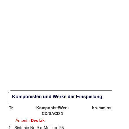
Komponisten und Werke der Einspielung
Tr.
Komponist/Werk
hh:mm:ss
CD/SACD 1
Antonín
Dvořák
1
Sinfonie Nr. 9 e-Moll op. 95