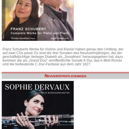
Franz Schuberts Werke für Violine und Klavier haben genau den Umfang, der
auf zwei CDs passt. Es sind die drei Sonaten des Neunzehnjährigen, die der
geschäftstüchtige Verleger Diabelli als „Sonatinen“ herausgegeben hat, dazu
kommen die als „Grand Duo“ veröffentlichte Sonate A-Dur, das h-Moll-Rondo
und die bedeutende C-Dur-Fantasie aus dem Jahr 1827.
Neuveröffentlichungen