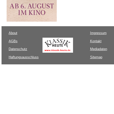
About
Impressum
AGBs
Kontakt
Datenschutz
Mediadaten
Haftungsausschluss
Sitemap