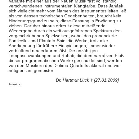
Variante mit einer aus der Neuen Musik fast vollständig
verschwundenen instrumentalen Klangfarbe. Dass Janáek
sich vielleicht mehr vom Namen des Instrumentes leiten ließ
als von dessen technischen Gegebenheiten, braucht kein
Hinderungsgrund zu sein, diese Fassung in Erwägung zu
ziehen. Darüber hinaus erfreut diese mitreißende
Wiedergabe durch ein weit ausgefahrenes Spektrum der
vorgeschriebenen Spielweisen, wobei das prononcierte
Ponticello- und Flautato-Spiel die Werke, trotz aller
Anerkennung für frühere Einspielungen, immer wieder
verblüffend neu erfahren läßt. Die unzähligen
Temposchwankungen und Rubati, die dem narrativen Fluß
dieser programmatischen Werke geschuldet sind, werden
von den Musikern des Diotima-Quartetts akkurat und wo
nötig brillant gemeistert.
Dr. Hartmut Lück † [27.01.2009]
Anzeige