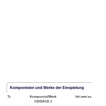
Komponisten und Werke der Einspielung
Tr.
Komponist/Werk
hh:mm:ss
CD/SACD 1