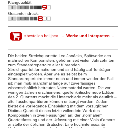
Klangqualität:
Gesamteindruck:
»bestellen bei jpc«
↓ Werke und Interpreten ↓
Die beiden Streichquartette Leo Janáeks, Spätwerke des
mährischen Komponisten, gehören seit vielen Jahrzehnten
zum Standardrepertoire aller führenden
Streichquartettformationen und sind häufig auf Tonträger
eingespielt worden. Aber wie es selbst beim
Standardrepertoire immer noch und immer wieder der Fall
ist: man muß manchmal lange auf zuverlässiges,
wissenschaftlich betreutes Notenmaterial warten. Die vor
wenigen Jahren erschienene, quellenkritische neue Edition
des 2. Quartetts macht die Unterschiede mehr als deutlich –
alte Taschenpartituren können entsorgt werden. Zudem
bietet die vorliegende Einspielung mit dem vorzüglichen
Diotima-Quartett dieses letzte vollendete Werk des
Komponisten in zwei Fassungen an: der „normalen"
Quartettfassung und der Urfassung mit einer Viola d'amore
anstelle der üblichen Bratsche. Eine hochinteressante