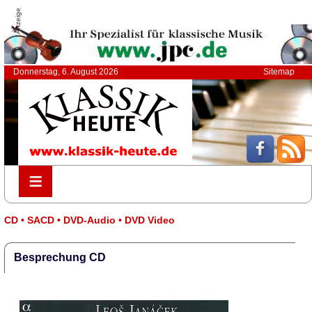
Anzeige
Donnerstag, 6. August 2026
Sitemap
≡
≡
CD • SACD • DVD-Audio • DVD Video
Besprechung CD