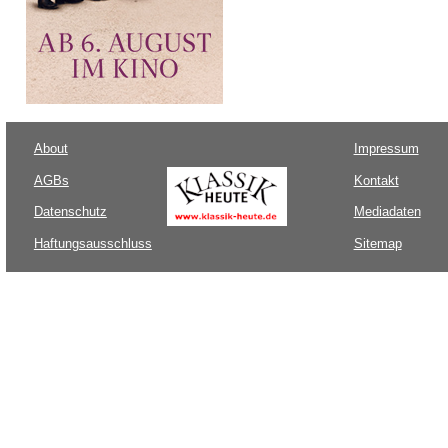
About
Impressum
AGBs
Kontakt
Datenschutz
Mediadaten
Haftungsausschluss
Sitemap