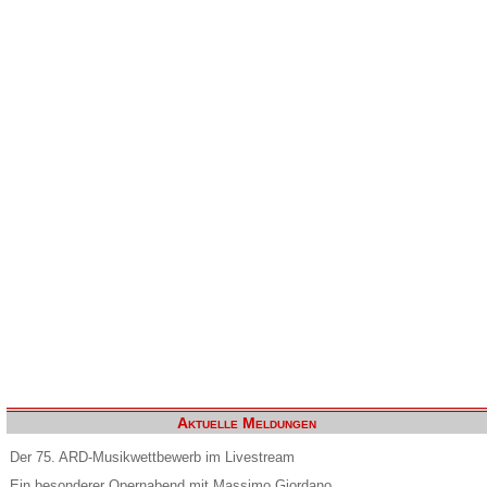
Aktuelle Meldungen
Der 75. ARD-Musikwettbewerb im Livestream
Ein besonderer Opernabend mit Massimo Giordano