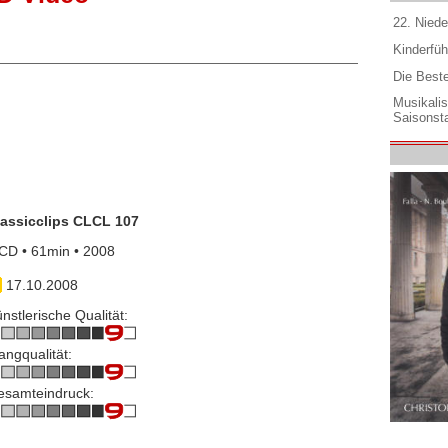
22. Niede
Kinderfüh
Die Best
Musikali
Saisonsta
lassicclips CLCL 107
CD • 61min • 2008
17.10.2008
nstlerische Qualität:
angqualität:
esamteindruck: