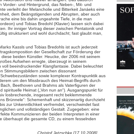
n Vorder- und Hintergrund, das Neben-, Mit- und
te verleiht der Melancholie und Bitterkeit Janáeks eine
hönheit, dem Beängstigenden und Abrupten, aber auch
ache eine bis dahin ungeahnte Tiefe, in die man
ordeon) und Tobias Bredohl (Klavier) lassen sich dabei
iten. Ihr inniger Vortrag dieser zwischen Pentatonik und
ltig strukturiert und wohl durchdacht; fast glaubt man,
 Marko Kassls und Tobias Bredohls ist auch jederzeit
uftragskomposition der Gesellschaft zur Förderung der
 diese beiden Künstler. Heucke, der 2006 mit seinem
roßes Aufsehen erregte, überzeugt in seinem
n voll beeindruckender Klangfantasie. Dabei beleuchtet
ken Stimmungsbildern zwischen dissonant
 Schwebezuständen sowie komplexer Kontrapunktik aus
nderem um den Missbrauch des Heimat-Begriffs durch
m Bach, Beethoven und Brahms als Vaterfiguren der
d spirituelle Heimat („Von nun an“). Ausgangspunkt für
ssiv losbrechende, insgesamt recht beklemmende
 ans Brünnele“: Schemenhaft und skizzenartig durchzieht
bis zur Unkenntlichkeit verfremdet, verschwindet fast
rünglichen und vollständigen Gestalt. Zugegeben: eine
rfekte Kommunizieren der beiden Interpreten in einer
wie überhaupt die gesamte CD, zu einem fesselnden
Christof Jetzschke [17.10.2008]