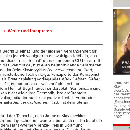
↓ Werke und Interpreten ↓
 Begriff „Heimat“ und der eigenen Vergangenheit für
lt sich jedoch weniger um ein wohliges Kribbeln, das
uf dieser mit „Heimat“ überschriebenen CD hervorruft,
um das wehmütige, bisweilen beunruhigende Verarbeiten
eo Janáeks Klavierzyklus
Auf verwachsenem Pfad
,
h verstorbene Tochter Olga, konzipierte der Komponist
 als Ersteinspielung vorliegendes Werk
Heimat. Sieben
Franz Sch
p. 49, in dem er sich – wie Janáek – mit der
Klavier h
 dem Heimat-Begriff auseinandersetzt. Gemeinsam sind
zwei CDs 
n nicht allein ihre Thematik, ihre größtenteils
des Neunz
zvoller, mitunter auch resignativer Tonfall. Verbunden
geschäftst
„Sonatine
Janáeks
Auf verwachsenem Pfad
, mit dem Stefan
kommen di
Sonate A-
bedeutend
grund der Tatsache, dass Janáeks Klavierzyklus
1827.
strument geschrieben wurde, aber auch mit Blick auf die
it dem Hans-Werner-Henze-Preis in Dortmund
 Akkordeon und Klavier arrangiert. Das dadurch