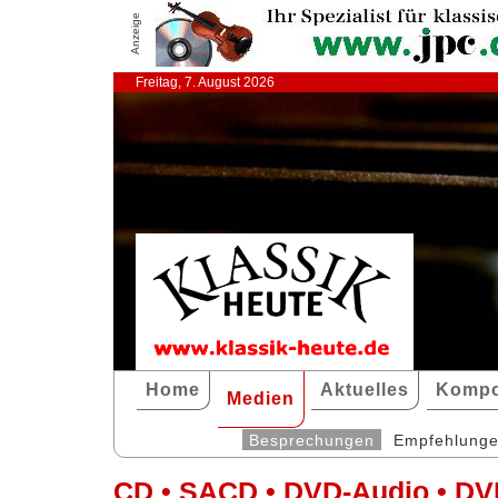
Anzeige
Freitag, 7. August 2026
Home
Aktuelles
Kompo
Medien
Besprechungen
Empfehlung
CD • SACD • DVD-Audio • DV