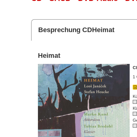
Besprechung CDHeimat
Heimat
C
1 
Kü
Kl
G