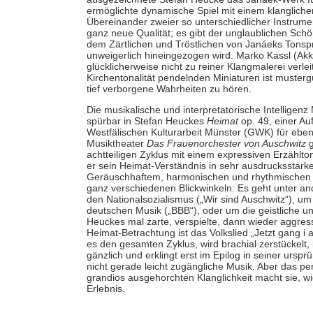
ermöglichte dynamische Spiel mit einem klangliche
Übereinander zweier so unterschiedlicher Instrumen
ganz neue Qualität; es gibt der unglaublichen Sc
dem Zärtlichen und Tröstlichen von Janáeks Tonspr
unweigerlich hineingezogen wird. Marko Kassl (Akk
glücklicherweise nicht zu reiner Klangmalerei verle
Kirchentonalität pendelnden Miniaturen ist mustergü
tief verborgene Wahrheiten zu hören.
Die musikalische und interpretatorische Intelligenz
spürbar in Stefan Heuckes
Heimat
op. 49, einer A
Westfälischen Kulturarbeit Münster (GWK) für eben
Musiktheater
Das Frauenorchester von Auschwitz
g
achtteiligen Zyklus mit einem expressiven Erzählto
er sein Heimat-Verständnis in sehr ausdrucksstar
Geräuschhaftem, harmonischen und rhythmischen
ganz verschiedenen Blickwinkeln: Es geht unter a
den Nationalsozialismus („Wir sind Auschwitz“), u
deutschen Musik („BBB“), oder um die geistliche un
Heuckes mal zarte, verspielte, dann wieder aggre
Heimat-Betrachtung ist das Volkslied „Jetzt gang i
es den gesamten Zyklus, wird brachial zerstückelt, 
gänzlich und erklingt erst im Epilog in seiner ursp
nicht gerade leicht zugängliche Musik. Aber das pe
grandios ausgehorchten Klanglichkeit macht sie, 
Erlebnis.