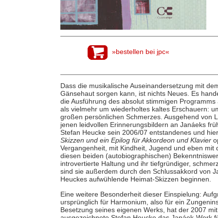
»bestellen bei jpc«
Dass die musikalische Auseinandersetzung mit dem
Gänsehaut sorgen kann, ist nichts Neues. Es hande
die Ausführung des absolut stimmigen Programms a
als vielmehr um wiederholtes kaltes Erschauern: 
großen persönlichen Schmerzes. Ausgehend von L
jenen leidvollen Erinnerungsbildern an Janáeks frü
Stefan Heucke sein 2006/07 entstandenes und hier
Skizzen und ein Epilog für Akkordeon und Klavier
o
Vergangenheit, mit Kindheit, Jugend und eben mit
diesen beiden (autobiographischen) Bekenntniswerke
introvertierte Haltung und ihr tiefgründiger, schmer
sind sie außerdem durch den Schlussakkord von 
Heuckes aufwühlende Heimat-Skizzen beginnen.
Eine weitere Besonderheit dieser Einspielung: Auf
ursprünglich für Harmonium, also für ein Zungenin
Besetzung seines eigenen Werks, hat der 2007 m
ausgezeichnete Stefan Heucke das Janáek-Werk für