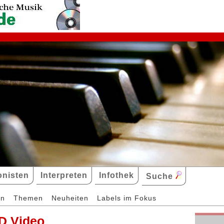
nisten
Interpreten
Infothek
Suche
en
Themen
Neuheiten
Labels im Fokus
D Video