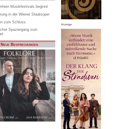
rrhein Musikfestivals beginnt
rung in der Wiener Staatsoper
en zum Schluss
Anzeige
scher Spaziergang zum
rt
Neue Besprechungen