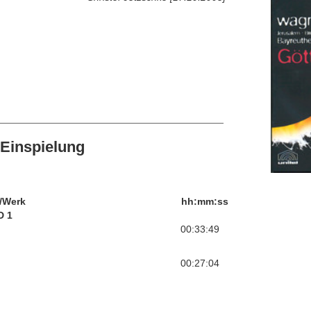
Einspielung
/Werk
hh:mm:ss
D 1
00:33:49
00:27:04