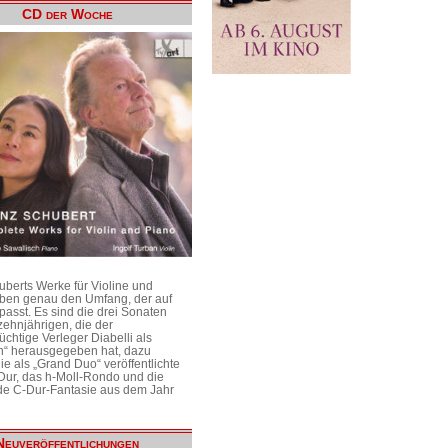
CD der Woche
uberts Werke für Violine und
aben genau den Umfang, der auf
passt. Es sind die drei Sonaten
ehnjährigen, die der
üchtige Verleger Diabelli als
n“ herausgegeben hat, dazu
e als „Grand Duo“ veröffentlichte
Dur, das h-Moll-Rondo und die
e C-Dur-Fantasie aus dem Jahr
Neuveröffentlichungen