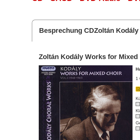
Besprechung CDZoltán Kodály W
Zoltán Kodály Works for Mixed 
H
1 
Kü
Kl
G