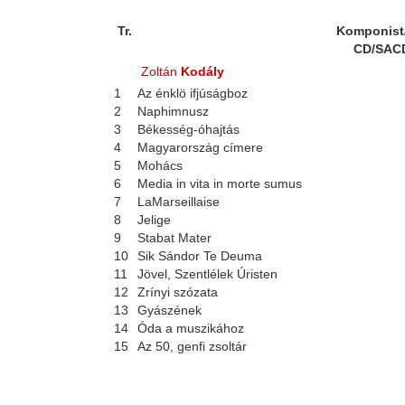
Tr.
Komponist
CD/SAC
Zoltán
Kodály
1
Az énklö ifjúságboz
2
Naphimnusz
3
Békesség-óhajtás
4
Magyarország címere
5
Mohács
6
Media in vita in morte sumus
7
LaMarseillaise
8
Jelige
9
Stabat Mater
10
Sik Sándor Te Deuma
11
Jövel, Szentlélek Úristen
12
Zrínyi szózata
13
Gyászének
14
Óda a muszikához
15
Az 50, genfi zsoltár