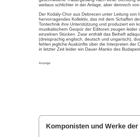
weitaus schlichter in der Anlage, aber dennoch von 
Der Kodály-Chor aus Debrecen unter Leitung von Is
hervorragendes Kollektiv, das mit dem Schaffen des 
Tontechnik ihre Unterstützung und produziert ein ko
musikalischem Gespür der Editoren zeugen leider a
einzelnen Stücken. Zwar enthält das Beiheft adäq
(dreisprachig englisch, deutsch und ungarisch), d
fehlen jegliche Auskünfte über die Interpreten de
in letzter Zeit leider ein Dauer-Manko des Budapes
Anzeige
Komponisten und Werke der 