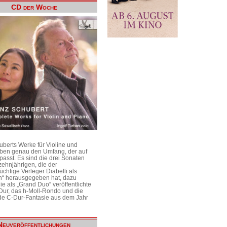
CD der Woche
uberts Werke für Violine und
aben genau den Umfang, der auf
passt. Es sind die drei Sonaten
ehnjährigen, die der
üchtige Verleger Diabelli als
n“ herausgegeben hat, dazu
e als „Grand Duo“ veröffentlichte
Dur, das h-Moll-Rondo und die
e C-Dur-Fantasie aus dem Jahr
Neuveröffentlichungen