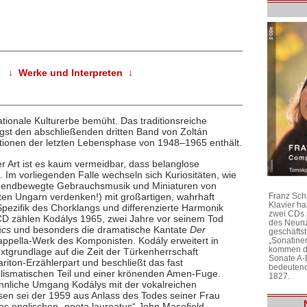
↓ Werke und Interpreten ↓
ationale Kulturerbe bemüht. Das traditionsreiche
gst den abschließenden dritten Band von Zoltán
tionen der letzten Lebensphase von 1948–1965 enthält.
r Art ist es kaum vermeidbar, dass belanglose
Im vorliegenden Falle wechseln sich Kuriositäten, wie
jugendbewegte Gebrauchsmusik und Miniaturen von
ten Ungarn verdenken!) mit großartigen, wahrhaft
Franz Sch
Klavier h
Spezifik des Chorklangs und differenzierte Harmonik
zwei CDs 
D zählen Kodálys 1965, zwei Jahre vor seinem Tod
des Neunz
cs
und besonders die dramatische Kantate
Der
geschäftst
ppella-Werk des Komponisten. Kodály erweitert in
„Sonatine
kommen di
xtgrundlage auf die Zeit der Türkenherrschaft
Sonate A-
riton-Erzählerpart und beschließt das fast
bedeutend
ismatischen Teil und einer krönenden Amen-Fuge.
1827.
nnliche Umgang Kodálys mit der vokalreichen
en sei der 1959 aus Anlass des Todes seiner Frau
es englischen „poeta laureatus“ John Masefield –