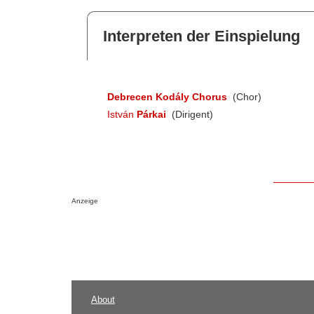
Interpreten der Einspielung
Debrecen Kodály Chorus
(Chor)
István
Párkai
(Dirigent)
Anzeige
About