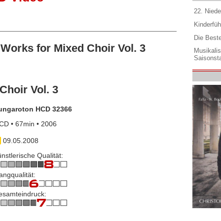
22. Niede
Kinderfüh
Die Best
orks for Mixed Choir Vol. 3
Musikali
Saisonsta
Choir Vol. 3
ungaroton HCD 32366
CD • 67min • 2006
09.05.2008
nstlerische Qualität:
angqualität:
esamteindruck: