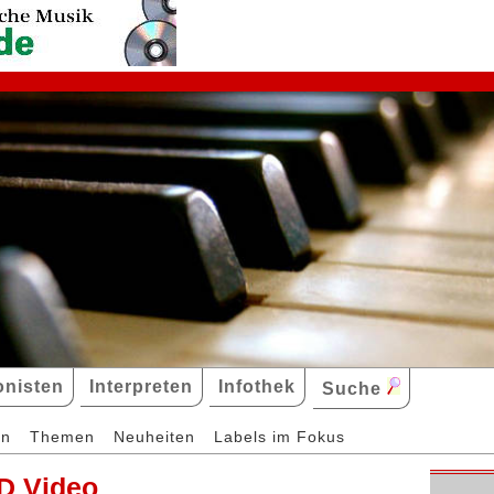
nisten
Interpreten
Infothek
Suche
en
Themen
Neuheiten
Labels im Fokus
D Video