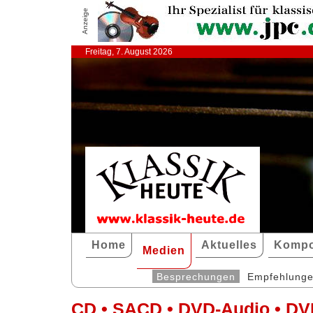
Anzeige
Freitag, 7. August 2026
Home
Aktuelles
Kompo
Medien
Besprechungen
Empfehlung
CD • SACD • DVD-Audio • DV