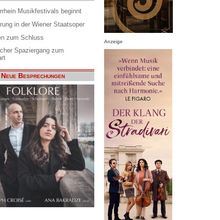
rrhein Musikfestivals beginnt
rung in der Wiener Staatsoper
en zum Schluss
Anzeige
scher Spaziergang zum
rt
Neue Besprechungen