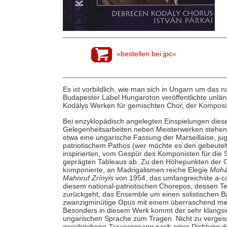
»bestellen bei jpc«
Es ist vorbildlich, wie man sich in Ungarn um das n
Budapester Label Hungaroton veröffentlichte unlän
Kodálys Werken für gemischten Chor, der Komposi
Bei enzyklopädisch angelegten Einspielungen diese
Gelegenheitsarbeiten neben Meisterwerken stehen. 
etwa eine ungarische Fassung der Marseillaise, 
patriotischem Pathos (wer möchte es den gebeutel
inspirierten, vom Gespür des Komponisten für die 
geprägten Tableaus ab. Zu den Höhepunkten der C
komponierte, an Madrigalismen reiche Elegie
Mohá
Mahnruf Zrínyis
von 1954, das umfangreichste a-ca
diesem national-patriotischen Chorepos, dessen Te
zurückgeht, das Ensemble um einen solistischen Ba
zwanzigminütige Opus mit einem überraschend mel
Besonders in diesem Werk kommt der sehr klangsi
ungarischen Sprache zum Tragen. Nicht zu vergess
geschriebene
Trauergesang
nach einer Dichtung d