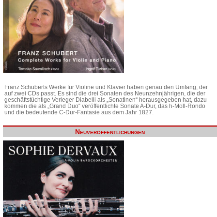
Franz Schuberts Werke für Violine und Klavier haben genau den Umfang, der
auf zwei CDs passt. Es sind die drei Sonaten des Neunzehnjährigen, die der
geschäftstüchtige Verleger Diabelli als „Sonatinen“ herausgegeben hat, dazu
kommen die als „Grand Duo“ veröffentlichte Sonate A-Dur, das h-Moll-Rondo
und die bedeutende C-Dur-Fantasie aus dem Jahr 1827.
Neuveröffentlichungen