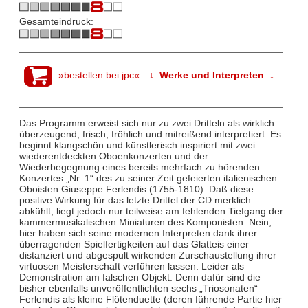
Gesamteindruck:
»bestellen bei jpc«
↓ Werke und Interpreten ↓
Das Programm erweist sich nur zu zwei Dritteln als wirklich
überzeugend, frisch, fröhlich und mitreißend interpretiert. Es
beginnt klangschön und künstlerisch inspiriert mit zwei
wiederentdeckten Oboenkonzerten und der
Wiederbegegnung eines bereits mehrfach zu hörenden
Konzertes „Nr. 1“ des zu seiner Zeit gefeierten italienischen
Oboisten Giuseppe Ferlendis (1755-1810). Daß diese
positive Wirkung für das letzte Drittel der CD merklich
abkühlt, liegt jedoch nur teilweise am fehlenden Tiefgang der
kammermusikalischen Miniaturen des Komponisten. Nein,
hier haben sich seine modernen Interpreten dank ihrer
überragenden Spielfertigkeiten auf das Glatteis einer
distanziert und abgespult wirkenden Zurschaustellung ihrer
virtuosen Meisterschaft verführen lassen. Leider als
Demonstration am falschen Objekt. Denn dafür sind die
bisher ebenfalls unveröffentlichten sechs „Triosonaten“
Ferlendis als kleine Flötenduette (deren führende Partie hier