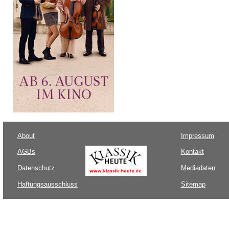
About
Impressum
AGBs
Kontakt
Datenschutz
Mediadaten
Haftungsausschluss
Sitemap