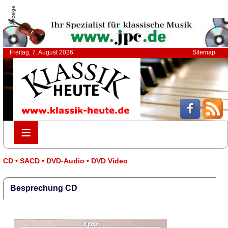
Anzeige
Freitag, 7. August 2026
Sitemap
≡
≡
CD • SACD • DVD-Audio • DVD Video
Besprechung CD