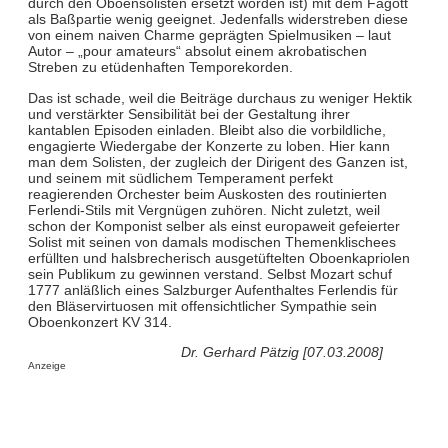
durch den Oboensolisten ersetzt worden ist) mit dem Fagott
als Baßpartie wenig geeignet. Jedenfalls widerstreben diese
von einem naiven Charme geprägten Spielmusiken – laut
Autor – „pour amateurs“ absolut einem akrobatischen
Streben zu etüdenhaften Temporekorden.
Das ist schade, weil die Beiträge durchaus zu weniger Hektik
und verstärkter Sensibilität bei der Gestaltung ihrer
kantablen Episoden einladen. Bleibt also die vorbildliche,
engagierte Wiedergabe der Konzerte zu loben. Hier kann
man dem Solisten, der zugleich der Dirigent des Ganzen ist,
und seinem mit südlichem Temperament perfekt
reagierenden Orchester beim Auskosten des routinierten
Ferlendi-Stils mit Vergnügen zuhören. Nicht zuletzt, weil
schon der Komponist selber als einst europaweit gefeierter
Solist mit seinen von damals modischen Themenklischees
erfüllten und halsbrecherisch ausgetüftelten Oboenkapriolen
sein Publikum zu gewinnen verstand. Selbst Mozart schuf
1777 anläßlich eines Salzburger Aufenthaltes Ferlendis für
den Bläservirtuosen mit offensichtlicher Sympathie sein
Oboenkonzert KV 314.
Dr. Gerhard Pätzig [07.03.2008]
Anzeige