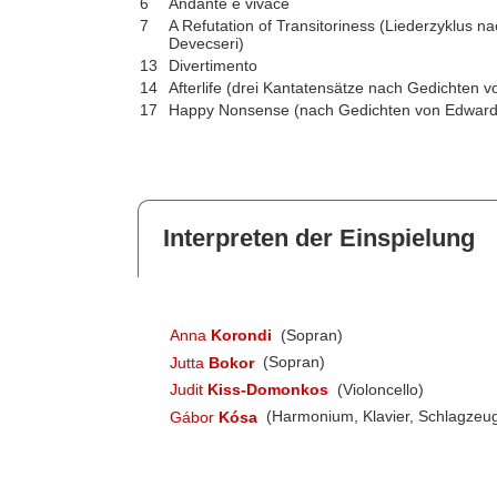
6
Andante e vivace
7
A Refutation of Transitoriness (Liederzyklus
Devecseri)
13
Divertimento
14
Afterlife (drei Kantatensätze nach Gedichten v
17
Happy Nonsense (nach Gedichten von Edward
Interpreten der Einspielung
Anna
Korondi
(Sopran)
Jutta
Bokor
(Sopran)
Judit
Kiss-Domonkos
(Violoncello)
Gábor
Kósa
(Harmonium, Klavier, Schlagzeu