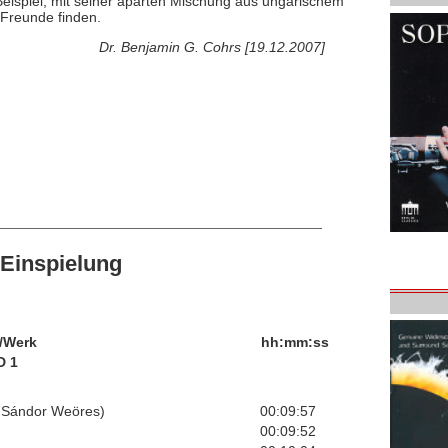
m Beispiel, mit seiner aparten Mischung aus ungarischem
 Freunde finden.
Dr. Benjamin G. Cohrs [19.12.2007]
Einspielung
/Werk
hh:mm:ss
D 1
n Sándor Weöres)
00:09:57
)
00:09:52