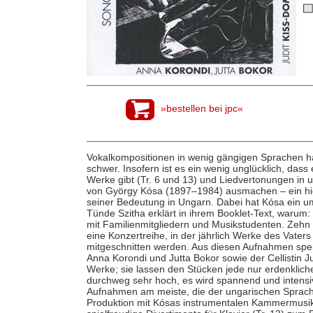
»bestellen bei jpc«
Vokalkompositionen in wenig gängigen Sprachen h
schwer. Insofern ist es ein wenig unglücklich, dass
Werke gibt (Tr. 6 und 13) und Liedvertonungen in u
von György Kósa (1897–1984) ausmachen – ein hi
seiner Bedeutung in Ungarn. Dabei hat Kósa ein 
Tünde Szitha erklärt in ihrem Booklet-Text, warum
mit Familienmitgliedern und Musikstudenten. Zeh
eine Konzertreihe, in der jährlich Werke des Vate
mitgeschnitten werden. Aus diesen Aufnahmen speis
Anna Korondi und Jutta Bokor sowie der Cellistin 
Werke; sie lassen den Stücken jede nur erdenklich
durchweg sehr hoch, es wird spannend und intensiv
Aufnahmen am meiste, die der ungarischen Sprach
Produktion mit Kósas instrumentalen Kammermusik