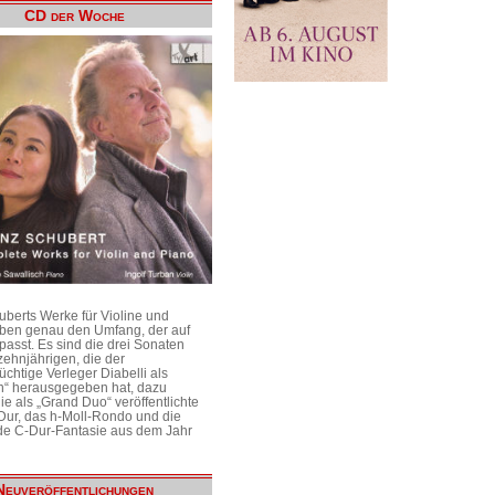
CD der Woche
uberts Werke für Violine und
aben genau den Umfang, der auf
passt. Es sind die drei Sonaten
ehnjährigen, die der
üchtige Verleger Diabelli als
n“ herausgegeben hat, dazu
e als „Grand Duo“ veröffentlichte
Dur, das h-Moll-Rondo und die
e C-Dur-Fantasie aus dem Jahr
Neuveröffentlichungen