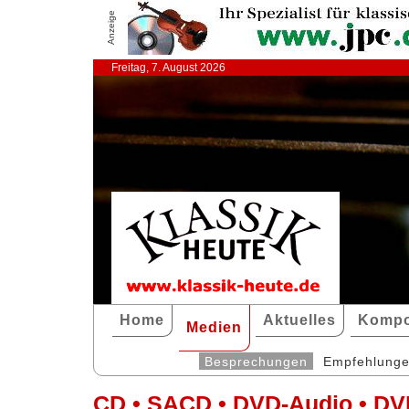
Anzeige
Freitag, 7. August 2026
Home
Aktuelles
Kompo
Medien
Besprechungen
Empfehlung
CD • SACD • DVD-Audio • DV