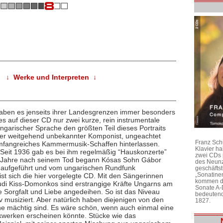
↓ Werke und Interpreten ↓
aben es jenseits ihrer Landesgrenzen immer besonders
 es auf dieser CD nur zwei kurze, rein instrumentale
ngarischer Sprache den größten Teil dieses Portraits
er weitgehend unbekannter Komponist, ungeachtet
Franz Sch
umfangreiches Kammermusik-Schaffen hinterlassen.
Klavier h
: Seit 1936 gab es bei ihm regelmäßig “Hauskonzerte”
zwei CDs 
n Jahre nach seinem Tod begann Kósas Sohn Gábor
des Neunz
rs aufgeführt und vom ungarischen Rundfunk
geschäftst
„Sonatine
t sich die hier vorgelegte CD. Mit den Sängerinnen
kommen di
Judi Kiss-Domonkos sind erstrangige Kräfte Ungarns am
Sonate A-
e Sorgfalt und Liebe angedeihen. So ist das Niveau
bedeutend
 musiziert. Aber natürlich haben diejenigen von den
1827.
e mächtig sind. Es wäre schön, wenn auch einmal eine
werken erscheinen könnte. Stücke wie das