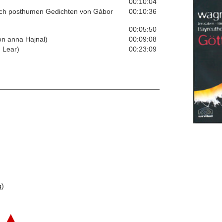
00:10:04
 nach posthumen Gedichten von Gábor
00:10:36
00:05:50
on anna Hajnal)
00:09:08
 Lear)
00:23:09
g)
▲