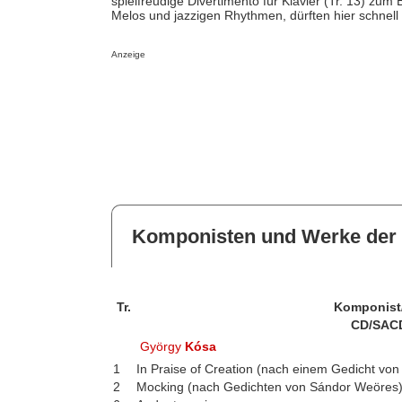
spielfreudige Divertimento für Klavier (Tr. 13) zu
Melos und jazzigen Rhythmen, dürften hier schnell
Anzeige
Komponisten und Werke der 
Tr.
Komponist
CD/SAC
György
Kósa
1
In Praise of Creation (nach einem Gedicht vo
2
Mocking (nach Gedichten von Sándor Weöres