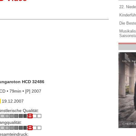
22. Niede
Kinderfüh
Die Best
Musikali
Saisonsta
ungaroton HCD 32486
CD • 79min • [P] 2007
19.12.2007
nstlerische Qualität:
angqualität:
esamteindruck: