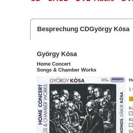
Besprechung CDGyörgy Kósa
György Kósa
Home Concert
Songs & Chamber Works
H
1 
Kü
Kl
G