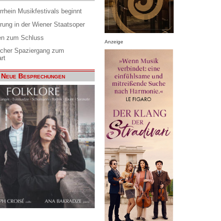
rrhein Musikfestivals beginnt
rung in der Wiener Staatsoper
en zum Schluss
Anzeige
scher Spaziergang zum
rt
Neue Besprechungen